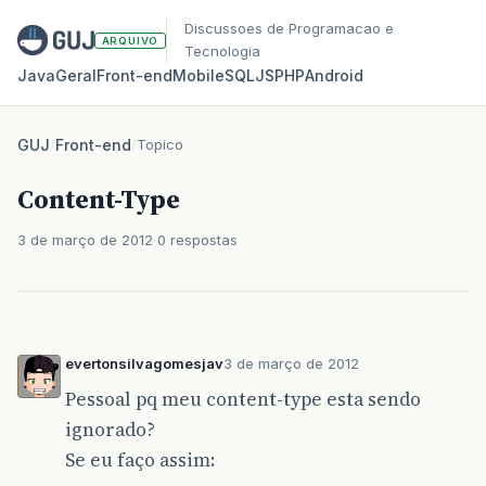
Discussoes de Programacao e
ARQUIVO
Tecnologia
Java
Geral
Front‑end
Mobile
SQL
JS
PHP
Android
GUJ
/
Front-end
/
Topico
Content-Type
3 de março de 2012
0 respostas
evertonsilvagomesjav
3 de março de 2012
Pessoal pq meu content-type esta sendo
ignorado?
Se eu faço assim: