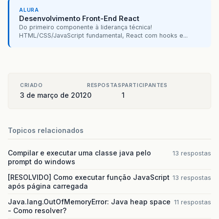
ALURA
Desenvolvimento Front-End React
Do primeiro componente à liderança técnica!
HTML/CSS/JavaScript fundamental, React com hooks e...
CRIADO
RESPOSTAS
PARTICIPANTES
3 de março de 2012
0
1
Topicos relacionados
Compilar e executar uma classe java pelo
13 respostas
prompt do windows
[RESOLVIDO] Como executar função JavaScript
13 respostas
após página carregada
Java.lang.OutOfMemoryError: Java heap space
11 respostas
- Como resolver?