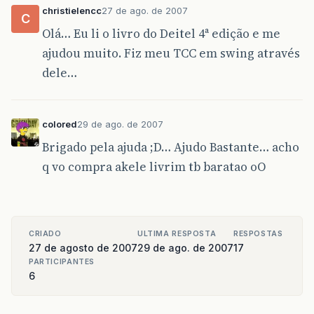
christielencc
27 de ago. de 2007
C
Olá… Eu li o livro do Deitel 4ª edição e me
ajudou muito. Fiz meu TCC em swing através
dele…
colored
29 de ago. de 2007
Brigado pela ajuda ;D… Ajudo Bastante… acho
q vo compra akele livrim tb baratao oO
CRIADO
ULTIMA RESPOSTA
RESPOSTAS
27 de agosto de 2007
29 de ago. de 2007
17
PARTICIPANTES
6