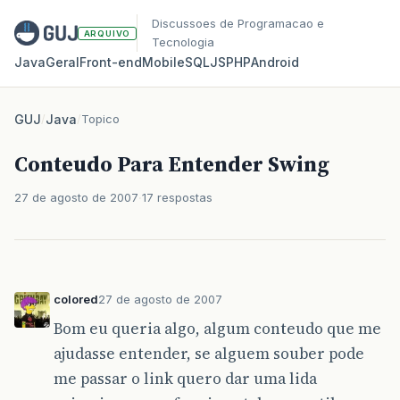
Discussoes de Programacao e
ARQUIVO
Tecnologia
Java
Geral
Front‑end
Mobile
SQL
JS
PHP
Android
GUJ
/
Java
/
Topico
Conteudo Para Entender Swing
27 de agosto de 2007
17 respostas
colored
27 de agosto de 2007
Bom eu queria algo, algum conteudo que me
ajudasse entender, se alguem souber pode
me passar o link quero dar uma lida