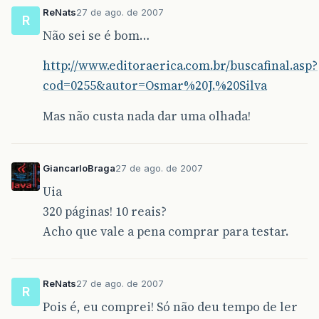
ReNats
27 de ago. de 2007
R
Não sei se é bom…
http://www.editoraerica.com.br/buscafinal.asp?
cod=0255&autor=Osmar%20J.%20Silva
Mas não custa nada dar uma olhada!
GiancarloBraga
27 de ago. de 2007
Uia
320 páginas! 10 reais?
Acho que vale a pena comprar para testar.
ReNats
27 de ago. de 2007
R
Pois é, eu comprei! Só não deu tempo de ler