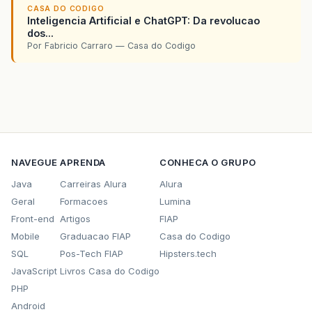
CASA DO CODIGO
Inteligencia Artificial e ChatGPT: Da revolucao
dos...
Por Fabricio Carraro — Casa do Codigo
NAVEGUE
APRENDA
CONHECA O GRUPO
Java
Carreiras Alura
Alura
Geral
Formacoes
Lumina
Front-end
Artigos
FIAP
Mobile
Graduacao FIAP
Casa do Codigo
SQL
Pos-Tech FIAP
Hipsters.tech
JavaScript
Livros Casa do Codigo
PHP
Android