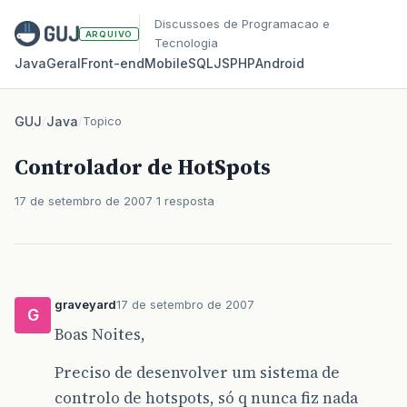
Discussoes de Programacao e
ARQUIVO
Tecnologia
Java
Geral
Front‑end
Mobile
SQL
JS
PHP
Android
GUJ
/
Java
/
Topico
Controlador de HotSpots
17 de setembro de 2007
1 resposta
graveyard
17 de setembro de 2007
G
Boas Noites,
Preciso de desenvolver um sistema de
controlo de hotspots, só q nunca fiz nada