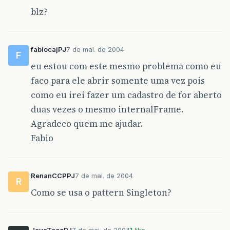
blz?
fabiocajPJ
7 de mai. de 2004
F
eu estou com este mesmo problema como eu
faco para ele abrir somente uma vez pois
como eu irei fazer um cadastro de for aberto
duas vezes o mesmo internalFrame.
Agradeco quem me ajudar.
Fabio
RenanCCPPJ
7 de mai. de 2004
R
Como se usa o pattern Singleton?
JavaTecoPJ
7 de mai. de 2004
1 like