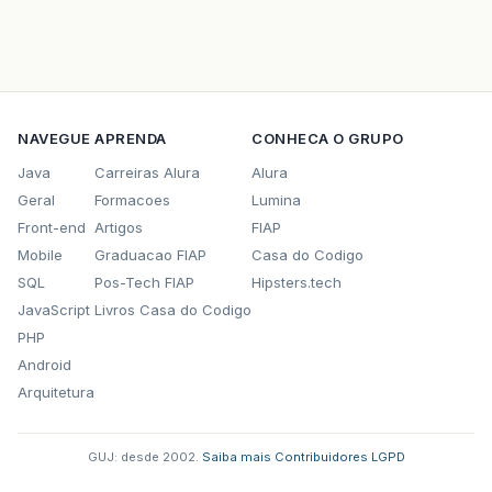
NAVEGUE
APRENDA
CONHECA O GRUPO
Java
Carreiras Alura
Alura
Geral
Formacoes
Lumina
Front-end
Artigos
FIAP
Mobile
Graduacao FIAP
Casa do Codigo
SQL
Pos-Tech FIAP
Hipsters.tech
JavaScript
Livros Casa do Codigo
PHP
Android
Arquitetura
GUJ: desde 2002.
·
Saiba mais
·
Contribuidores
·
LGPD