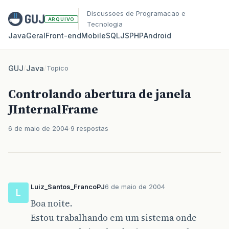
Discussoes de Programacao e
ARQUIVO
Tecnologia
Java
Geral
Front‑end
Mobile
SQL
JS
PHP
Android
GUJ
/
Java
/
Topico
Controlando abertura de janela
JInternalFrame
6 de maio de 2004
9 respostas
Luiz_Santos_FrancoPJ
6 de maio de 2004
L
Boa noite.
Estou trabalhando em um sistema onde