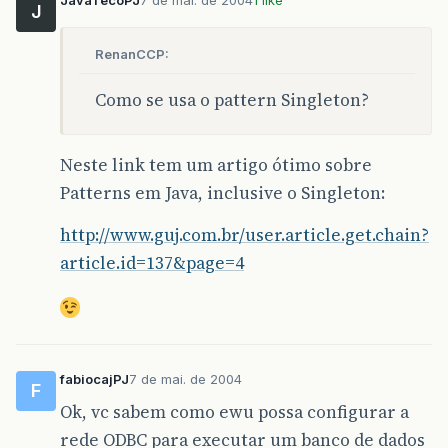
J
RenanCCP:
Como se usa o pattern Singleton?
Neste link tem um artigo ótimo sobre
Patterns em Java, inclusive o Singleton:
http://www.guj.com.br/user.article.get.chain?
article.id=137&page=4
fabiocajPJ
7 de mai. de 2004
F
Ok, vc sabem como ewu possa configurar a
rede ODBC para executar um banco de dados