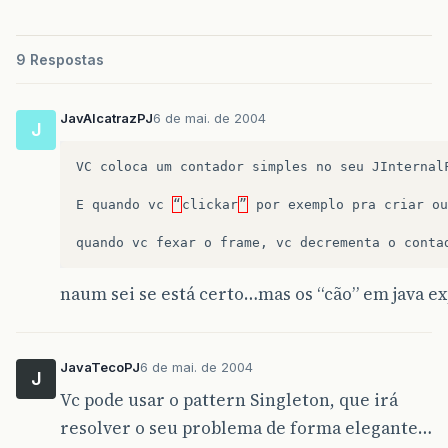
9 Respostas
JavAlcatrazPJ
6 de mai. de 2004
J
VC
coloca
um
contador
simples
no
seu
JInternal
E
quando
vc
“
clickar
”
por
exemplo
pra
criar
ou
quando
vc
fexar
o
frame
,
vc
decrementa
o
conta
naum sei se está certo…mas os “cão” em java 
JavaTecoPJ
6 de mai. de 2004
J
Vc pode usar o pattern Singleton, que irá
resolver o seu problema de forma elegante…