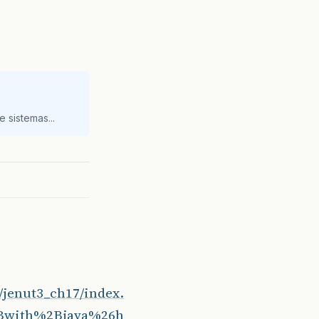
 sistemas...
jenut3_ch17/index.
Bwith%2Bjava%26h