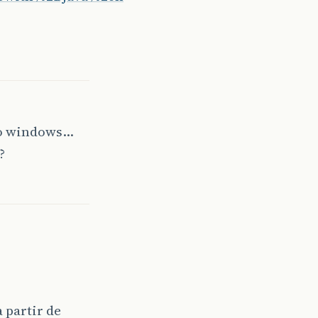
do windows…
?
 partir de