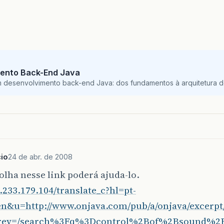
ento Back-End Java
m desenvolvimento back-end Java: dos fundamentos à arquitetura de
io
24 de abr. de 2008
lha nesse link poderá ajuda-lo.
4.233.179.104/translate_c?hl=pt-
n&u=http://www.onjava.com/pub/a/onjava/excerpt/
rev=/search%3Fq%3Dcontrol%2Bof%2Bsound%2