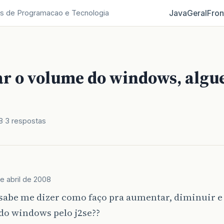
Java
Geral
Fron
s de Programacao e Tecnologia
ar o volume do windows, alg
8
3 respostas
e abril de 2008
sabe me dizer como faço pra aumentar, diminuir e
do windows pelo j2se??