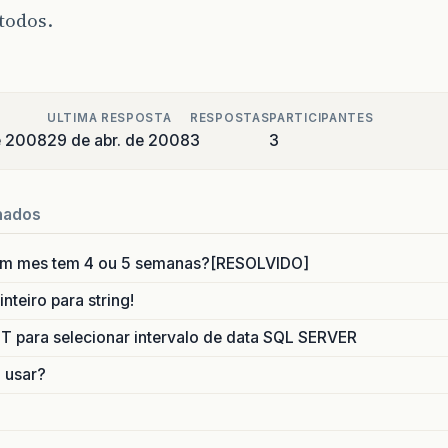
todos.
ULTIMA RESPOSTA
RESPOSTAS
PARTICIPANTES
de 2008
29 de abr. de 2008
3
3
nados
um mes tem 4 ou 5 semanas?[RESOLVIDO]
nteiro para string!
para selecionar intervalo de data SQL SERVER
o usar?