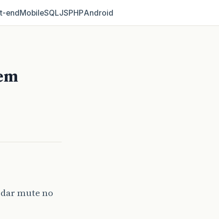
t‑end
Mobile
SQL
JS
PHP
Android
uem
 dar mute no