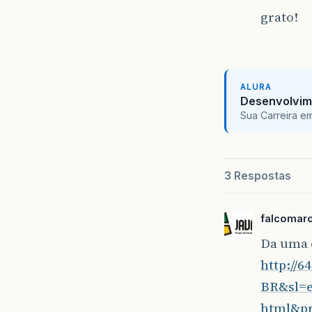
grato!
ALURA
Desenvolvim
Sua Carreira e
3 Respostas
falcomarc
Da uma o
http://6
BR&sl=e
html&p