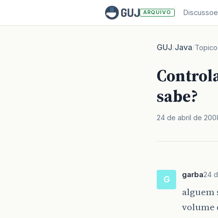
Discussoe
ARQUIVO
GUJ
Java
/
/
Topico
Control
sabe?
24 de abril de 200
garba
24 d
G
alguem 
volume 