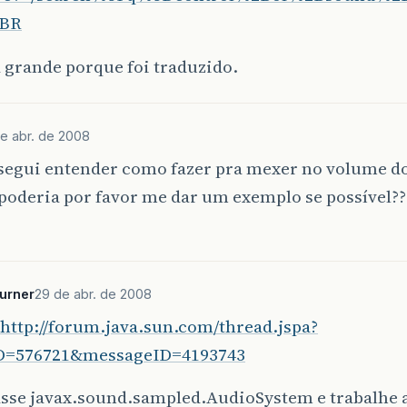
-BR
a grande porque foi traduzido.
e abr. de 2008
segui entender como fazer pra mexer no volume 
poderia por favor me dar um exemplo se possível??
urner
29 de abr. de 2008
http://forum.java.sun.com/thread.jspa?
D=576721&messageID=4193743
asse javax.sound.sampled.AudioSystem e trabalhe a