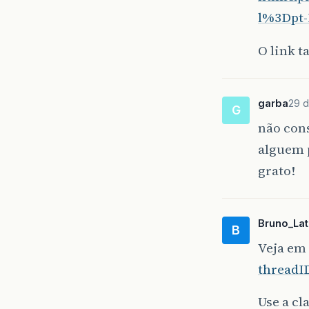
l%3Dpt
O link t
garba
29 d
G
não con
alguem 
grato!
Bruno_Lat
B
Veja em
threadI
Use a cl