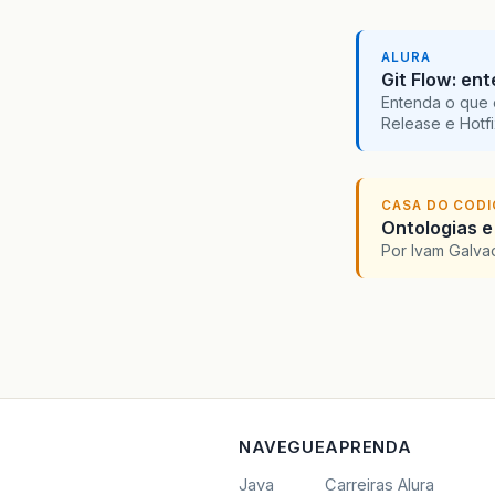
ALURA
Git Flow: en
Entenda o que 
Release e Hotf
CASA DO COD
Ontologias e
Por Ivam Galva
NAVEGUE
APRENDA
Java
Carreiras Alura