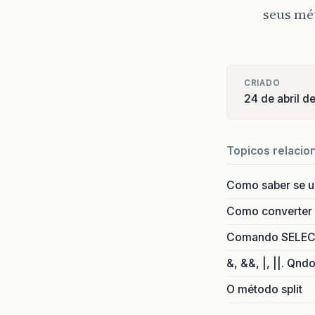
seus mé
CRIADO
24 de abril 
Topicos relacio
Como saber se 
Como converter i
Comando SELECT 
&, &&, |, ||. Qnd
O método split