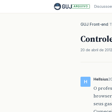
Discussoe
ARQUIVO
GUJ
Front-end
/
/
T
Controle
20 de abril de 201
Hellsius
20
H
O profes
browser
seus ga
Comecei 