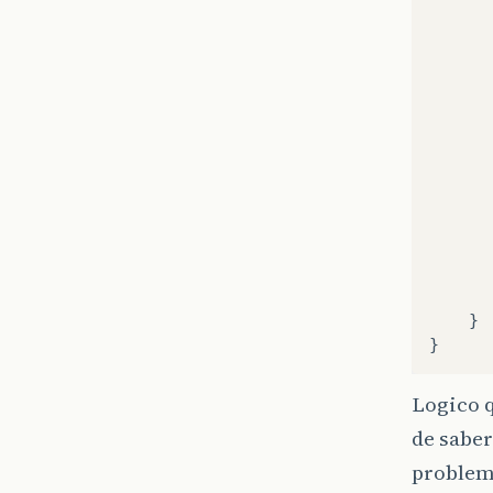
}
}
Logico 
de saber
problema