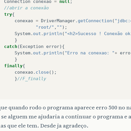
Connection
conexao
=
null
;
//abrir a conexão
try
{
conexao
=
DriverManager
.
getConnection
(
"jdbc:
"root/"
,
""
);
System
.
out
.
println
(
"<h2>Sucesso ! Conexão ok
}
catch
(
Exception
error
){
System
.
out
.
println
(
"Erro na conexao: "
+
erro
}
finally
{
conexao
.
close
();
}
//F_finally
que quando rodo o programa aparece erro 500 no n
 se alguem me ajudaria a continuar o programa e a
s que ele tem. Desde ja agradeço.