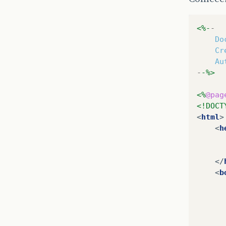
<%-
-
Do
Cr
Au
-
-%>
<%
@pag
<!DOCT
<
html
>
<
h
</
<
b