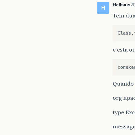
Hellsius
20
H
Tem dua
e esta o
Quando 
org.apac
type Exc
messag