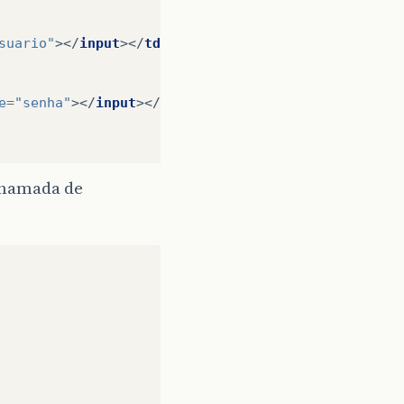
suario"
></
input
></
td
>
e
=
"senha"
></
input
></
td
>
chamada de