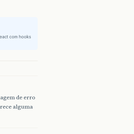
React com hooks
sagem de erro
parece alguma