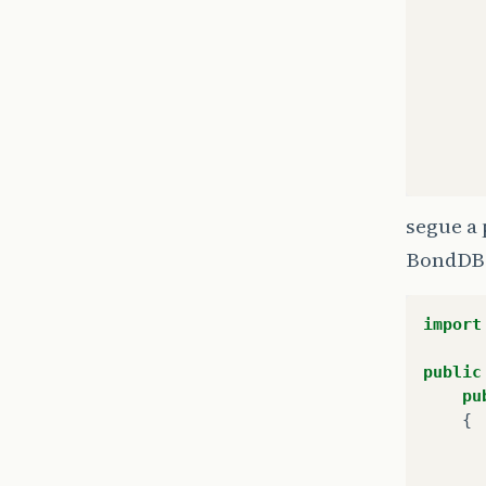
</
segue a
</
html
BondDB.
import
public
pu
{