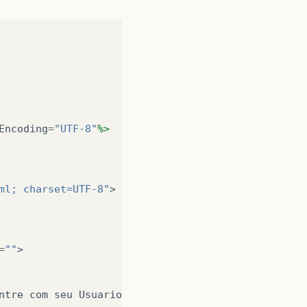
Encoding
=
"UTF-8"
%>
ml; charset=UTF-8"
>
=
""
>
ntre com seu Usuario e Senha
</
h4
></
td
>