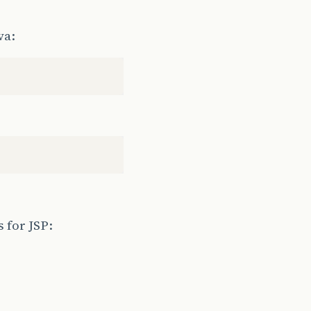
va:
 for JSP: