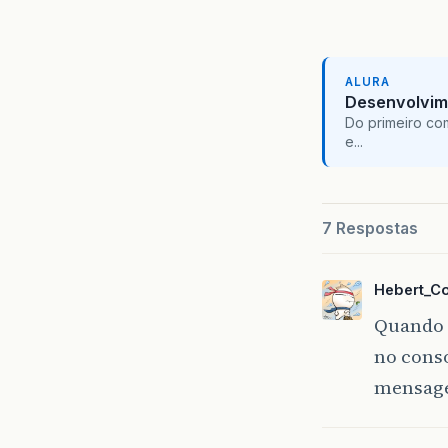
ALURA
Desenvolvim
Do primeiro co
e...
7 Respostas
Hebert_C
Quando 
no conso
mensage