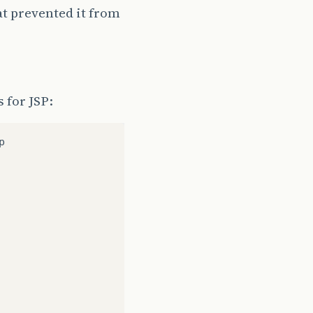
at prevented it from
 for JSP:
p