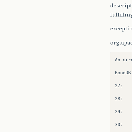
descript
fulfillin
excepti
org.apac
An err
BondDB
27:   
28:   
29: 
30:   