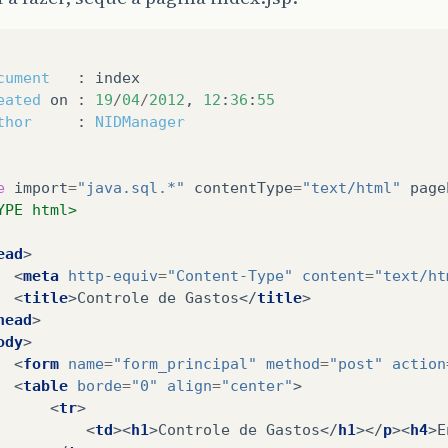
cument
:
index
eated
on
:
19
/
04
/
2012
,
12
:
36
:
55
thor
:
NIDManager
e
import
=
"java.sql.*"
contentType
=
"text/html"
page
YPE html>
ead
>
<
meta
http-equiv
=
"Content-Type"
content
=
"text/ht
<
title
>
Controle de Gastos
</
title
>
head
>
ody
>
<
form
name
=
"form_principal"
method
=
"post"
action
<
table
borde
=
"0"
align
=
"center"
>
<
tr
>
<
td
><
h1
>
Controle de Gastos
</
h1
></
p
><
h4
>
E