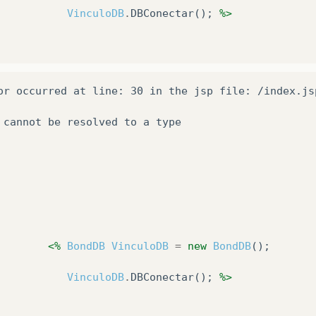
VinculoDB
.
DBConectar
();
%>
or occurred at line: 30 in the jsp file: /index.js
 cannot be resolved to a type
      
  
        
<%
BondDB
VinculoDB
=
new
BondDB
();
VinculoDB
.
DBConectar
();
%>