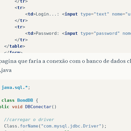
</
tr
>
<
tr
>
<
td
>
Login...: 
<
input
type
=
"text"
nome
=
"u
</
tr
>
<
tr
>
<
td
>
Password: 
<
input
type
=
"password"
nom
</
tr
>
</
table
>
</
form
>
body
>
 pagina que faria a conexão com o banco de dados 
>
java
<%
BondDB
VinculoDB
=
new
BondDB
();
VinculoDB
.
DBConectar
();
%>
java.sql.*
;
class
BondDB
{
blic
void
DBConectar
()
//carregar o driver
Class
.
forName
(
"com.mysql.jdbc.Driver"
);