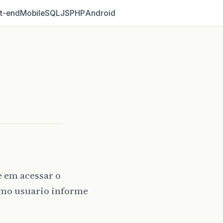
t‑end
Mobile
SQL
JS
PHP
Android
e em acessar o
smo usuario informe