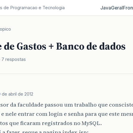
Java
Geral
Fron
s de Programacao e Tecnologia
opico
 de Gastos + Banco de dados
2
7 respostas
 de abril de 2012
sor da faculdade passou um trabalho que conscist
 e nele entrar com login e senha para que este me
stos que ficaram registrados no MySQL.
a fazer, seque a pagina index.jsp: