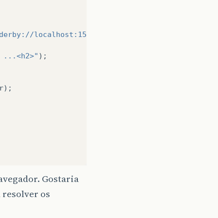
derby://localhost:1527/ControleGastos"
,
//fazer al
 ...<h2>"
);
r
);
avegador. Gostaria
 resolver os