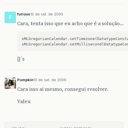
furious
10 de set. de 2009
F
Cara, tenta isso que eu acho que é a solução…
xMLGregorianCalendar
.
setTimezone
(
DatatypeConst
xMLGregorianCalendar
.
setMillisecond
(
DatatypeCo
[]´s
Pumpkin
10 de set. de 2009
Cara isso ai mesmo, consegui resolver.
Valeu