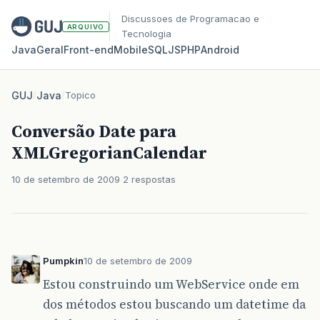
Discussoes de Programacao e
ARQUIVO
Tecnologia
Java
Geral
Front‑end
Mobile
SQL
JS
PHP
Android
GUJ
/
Java
/
Topico
Conversão Date para
XMLGregorianCalendar
10 de setembro de 2009
2 respostas
Pumpkin
10 de setembro de 2009
Estou construindo um WebService onde em
dos métodos estou buscando um datetime da