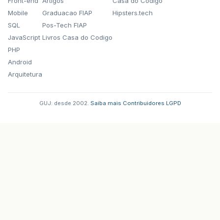
Front-end
Artigos
Casa do Codigo
Mobile
Graduacao FIAP
Hipsters.tech
SQL
Pos-Tech FIAP
JavaScript
Livros Casa do Codigo
PHP
Android
Arquitetura
GUJ: desde 2002.
·
Saiba mais
·
Contribuidores
·
LGPD