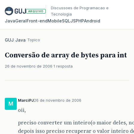
Discussoes de Programacao e
ARQUIVO
Tecnologia
Java
Geral
Front‑end
Mobile
SQL
JS
PHP
Android
GUJ
/
Java
/
Topico
Conversão de array de bytes para int
26 de novembro de 2006
1 resposta
MarciPJ
26 de novembro de 2006
M
oii,
preciso converter um inteiro(o maior deles, no
depois isso preciso recuperar o valor inteiro 