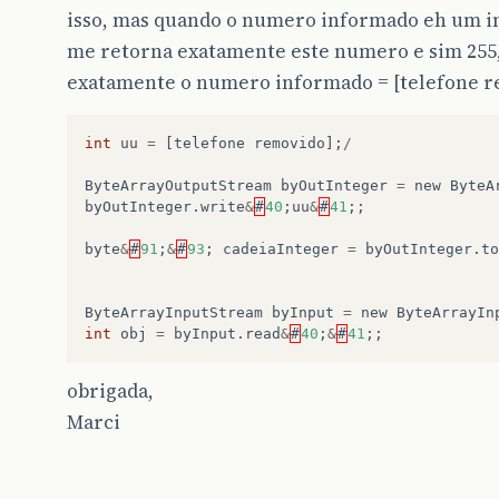
isso, mas quando o numero informado eh um in
me retorna exatamente este numero e sim 255,
exatamente o numero informado = [telefone r
int
uu
=
[
telefone
removido
];
/
ByteArrayOutputStream
byOutInteger
=
new
ByteA
byOutInteger
.
write
&
#
40
;
uu
&
#
41
;;
byte
&
#
91
;
&
#
93
;
cadeiaInteger
=
byOutInteger
.
to
ByteArrayInputStream
byInput
=
new
ByteArrayIn
int
obj
=
byInput
.
read
&
#
40
;
&
#
41
;;
obrigada,
Marci