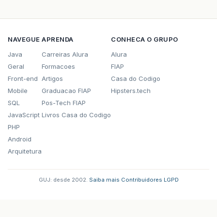
NAVEGUE
APRENDA
CONHECA O GRUPO
Java
Carreiras Alura
Alura
Geral
Formacoes
FIAP
Front-end
Artigos
Casa do Codigo
Mobile
Graduacao FIAP
Hipsters.tech
SQL
Pos-Tech FIAP
JavaScript
Livros Casa do Codigo
PHP
Android
Arquitetura
GUJ: desde 2002.
·
Saiba mais
·
Contribuidores
·
LGPD