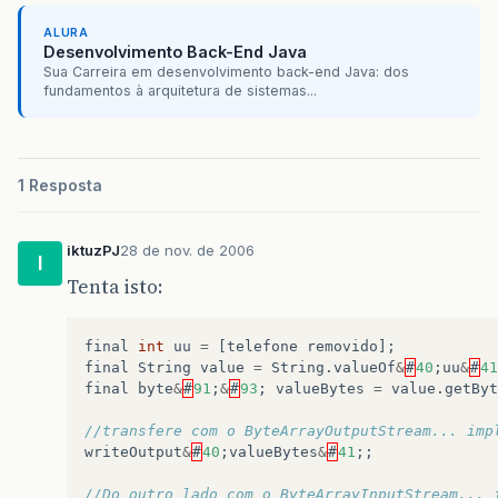
ALURA
Desenvolvimento Back-End Java
Sua Carreira em desenvolvimento back-end Java: dos
fundamentos à arquitetura de sistemas...
1 Resposta
iktuzPJ
28 de nov. de 2006
I
Tenta isto:
final
int
uu
=
[
telefone
removido
];
final
String
value
=
String
.
valueOf
&
#
40
;
uu
&
#
41
final
byte
&
#
91
;
&
#
93
;
valueBytes
=
value
.
getByt
//transfere com o ByteArrayOutputStream... imp
writeOutput
&
#
40
;
valueBytes
&
#
41
;;
//Do outro lado com o ByteArrayInputStream... 