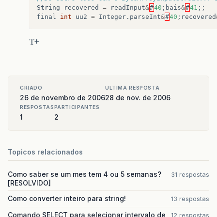
String
recovered
=
readInput
&
#
40
;
bais
&
#
41
;;
final
int
uu2
=
Integer
.
parseInt
&
#
40
;
recovered
T+
CRIADO
ULTIMA RESPOSTA
26 de novembro de 2006
28 de nov. de 2006
RESPOSTAS
PARTICIPANTES
1
2
Topicos relacionados
Como saber se um mes tem 4 ou 5 semanas?
31 respostas
[RESOLVIDO]
Como converter inteiro para string!
13 respostas
Comando SELECT para selecionar intervalo de
12 respostas