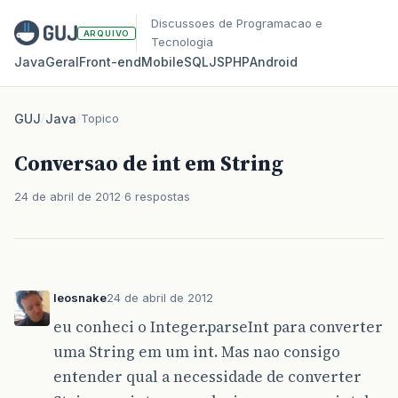
Discussoes de Programacao e
ARQUIVO
Tecnologia
Java
Geral
Front‑end
Mobile
SQL
JS
PHP
Android
GUJ
/
Java
/
Topico
Conversao de int em String
24 de abril de 2012
6 respostas
leosnake
24 de abril de 2012
eu conheci o Integer.parseInt para converter
uma String em um int. Mas nao consigo
entender qual a necessidade de converter