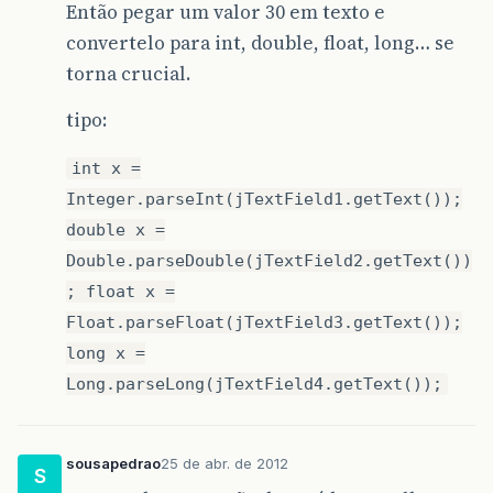
Então pegar um valor 30 em texto e
convertelo para int, double, float, long… se
torna crucial.
tipo:
int x =
Integer.parseInt(jTextField1.getText());
double x =
Double.parseDouble(jTextField2.getText())
; float x =
Float.parseFloat(jTextField3.getText());
long x =
Long.parseLong(jTextField4.getText());
sousapedrao
25 de abr. de 2012
S