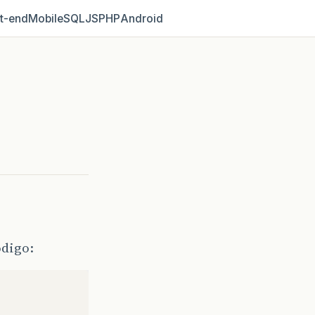
t‑end
Mobile
SQL
JS
PHP
Android
ódigo: