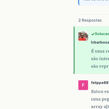
2 Respostas
Solucao
lvbarbos
É uma r
são int
são rep
felippe88
F
Estou es
uma peg
array a[