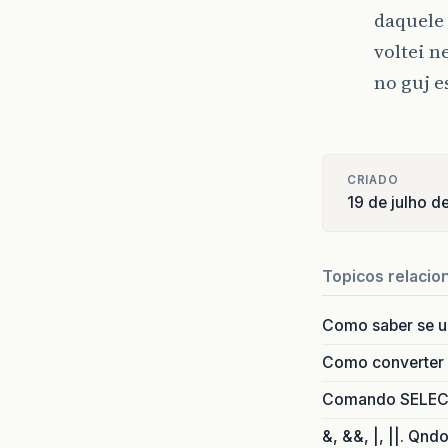
daquele 
voltei n
no guj 
CRIADO
19 de julho d
Topicos relacio
Como saber se 
Como converter i
Comando SELECT 
&, &&, |, ||. Qnd