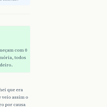
começam com 0
mória, todos
deiro.
hei que era
 veio assim o
ro por causa