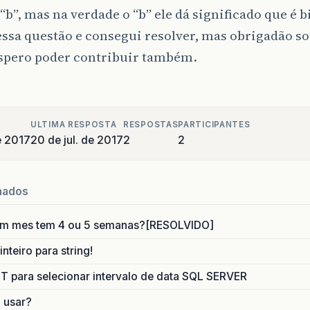
“b”, mas na verdade o “b” ele dá significado que é b
essa questão e consegui resolver, mas obrigadão s
espero poder contribuir também.
ULTIMA RESPOSTA
RESPOSTAS
PARTICIPANTES
e 2017
20 de jul. de 2017
2
2
nados
um mes tem 4 ou 5 semanas?[RESOLVIDO]
nteiro para string!
para selecionar intervalo de data SQL SERVER
o usar?