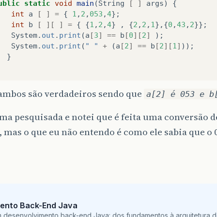
ublic
static
void
main
(
String
[
]
args
)
{
int
a
[
]
=
{
1
,
2
,
053
,
4
};
int
b
[
][
]
=
{
{
1
,
2
,
4
}
,
{
2
,
2
,
1
},{
0
,
43
,
2
}};
System
.
out
.
print
(
a
[
3
]
==
b
[
0
][
2
]
);
System
.
out
.
print
(
" "
+
(
a
[
2
]
==
b
[
2
][
1
]
));
}
ambos são verdadeiros sendo que
a[2] é 053 e b
ma pesquisada e notei que é feita uma conversão de
 mas o que eu não entendo é como ele sabia que o 
ento Back-End Java
m desenvolvimento back-end Java: dos fundamentos à arquitetura de