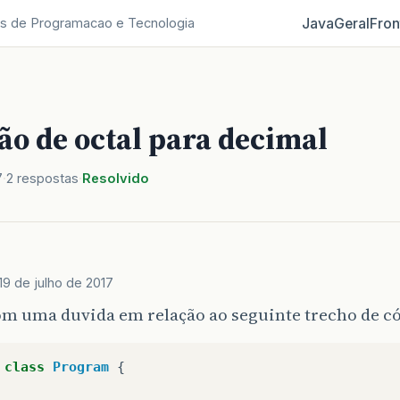
Java
Geral
Fron
s de Programacao e Tecnologia
ão de octal para decimal
7
2 respostas
Resolvido
19 de julho de 2017
om uma duvida em relação ao seguinte trecho de c
class
Program
{