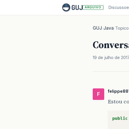
Discussoe
ARQUIVO
GUJ
Java
/
/
Topico
Convers
19 de julho de 201
felippe88
F
Estou c
public