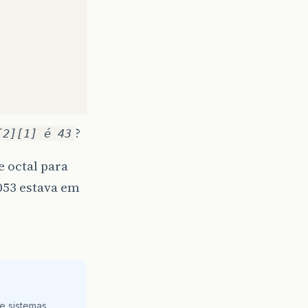
?
[2][1] é 43
 octal para
053 estava em
 sistemas...