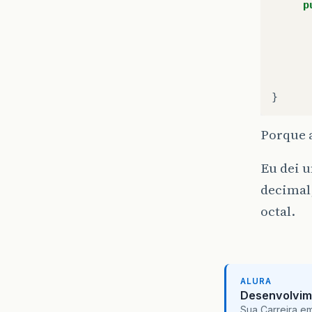
p
}
Porque 
Eu dei u
decimal,
octal.
ALURA
Desenvolvim
Sua Carreira e