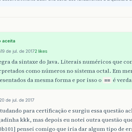
 aceita
a
19 de jul. de 2017
2 likes
egra da sintaxe do Java. Literais numéricos que 
erpretados como números no sistema octal. Em me
resentados da mesma forma e por isso o
é verda
==
20 de jul. de 2017
tudando para certificação e surgiu essa questão ac
adinha kkk, mas depois eu notei outra questão que
0b101] pensei comigo que iria dar algum tipo de er