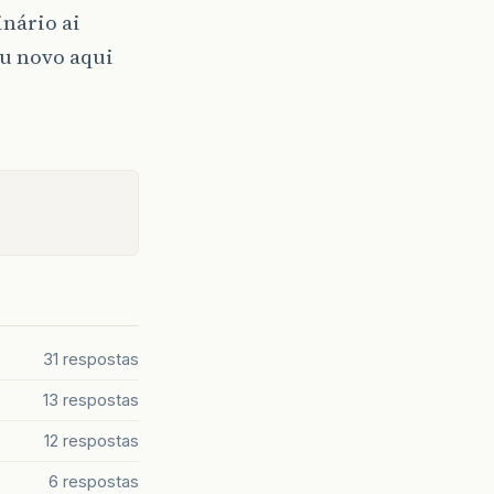
inário ai
ou novo aqui
31 respostas
13 respostas
12 respostas
6 respostas