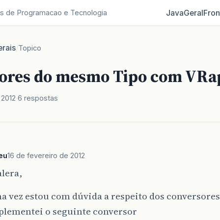
Java
Geral
Fron
s de Programacao e Tecnologia
rais
/
Topico
ores do mesmo Tipo com VRa
 2012
6 respostas
eu
16 de fevereiro de 2012
lera,
a vez estou com dúvida a respeito dos conversore
mplementei o seguinte conversor