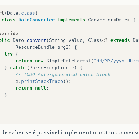
rt
(
Date
.
class
)
class
DateConverter
implements
Converter
<
Date
>
{
verride
blic
Date
convert
(
String
value
,
Class
<?
extends
Da
ResourceBundle
arg2
)
{
try
{
return
new
SimpleDateFormat
(
"dd/MM/yyyy HH:m
}
catch
(
ParseException
e
)
{
// TODO Auto-generated catch block
e
.
printStackTrace
();
return
null
;
}
 de saber se é possivel implementar outro convers