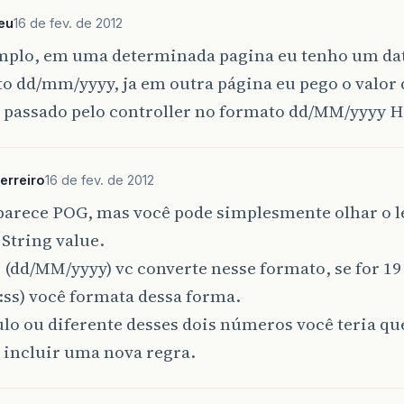
eu
16 de fev. de 2012
mplo, em uma determinada pagina eu tenho um da
o dd/mm/yyyy, ja em outra página eu pego o valor
o passado pelo controller no formato dd/MM/yyyy
erreiro
16 de fev. de 2012
 parece POG, mas você pode simplesmente olhar o l
 String value.
0 (dd/MM/yyyy) vc converte nesse formato, se for 1
s) você formata dessa forma.
ulo ou diferente desses dois números você teria q
 incluir uma nova regra.