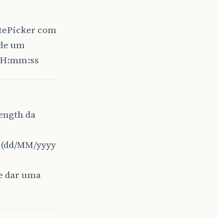
tePicker com
 de um
 HH:mm:ss
ength da
9 (dd/MM/yyyy
ue dar uma