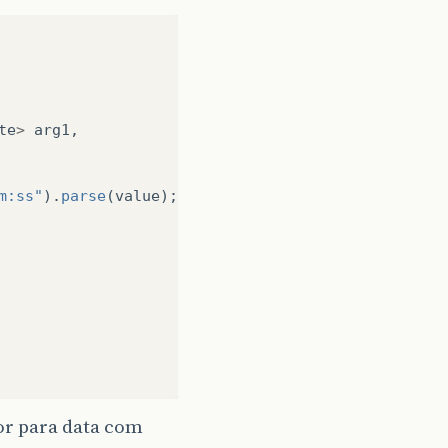
te
>
arg1
,
m:ss"
).
parse
(
value
);
or para data com