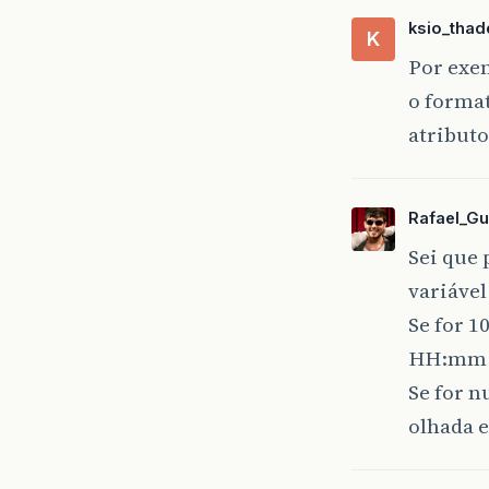
ksio_thad
K
Por exe
o format
atribut
Rafael_Gu
Sei que
variável
Se for 1
HH:mm:s
Se for n
olhada e