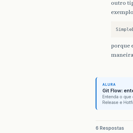
outro ti
exemplo
Simple
porque e
maneira
ALURA
Git Flow: en
Entenda o que 
Release e Hotf
6 Respostas