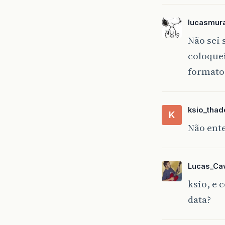
lucasmur
Não sei 
coloquei
formato
ksio_thad
K
Não ente
Lucas_Cav
ksio, e 
data?