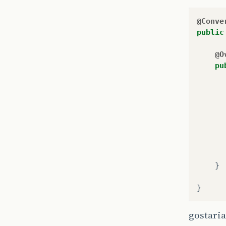
@Conve
public
@O
pu
}
}
gostaria