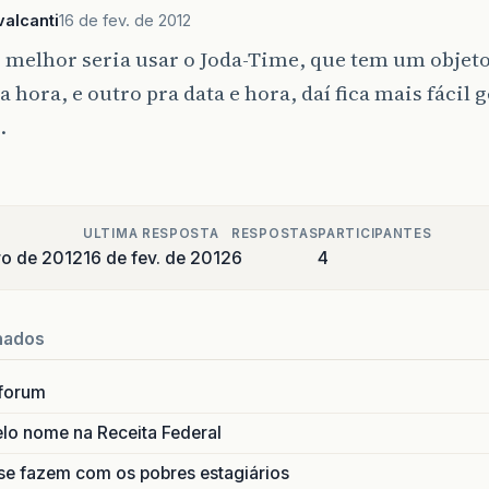
alcanti
16 de fev. de 2012
 melhor seria usar o Joda-Time, que tem um objeto
a hora, e outro pra data e hora, daí fica mais fácil 
.
ULTIMA RESPOSTA
RESPOSTAS
PARTICIPANTES
ro de 2012
16 de fev. de 2012
6
4
nados
forum
lo nome na Receita Federal
se fazem com os pobres estagiários