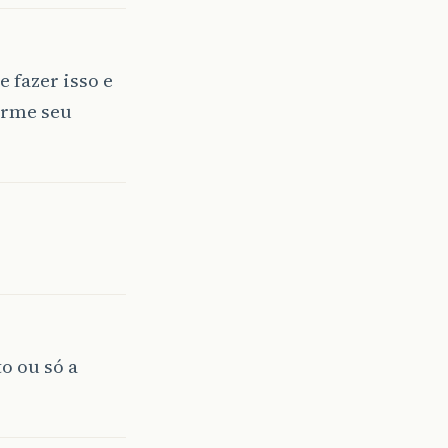
 fazer isso e
orme seu
o ou só a