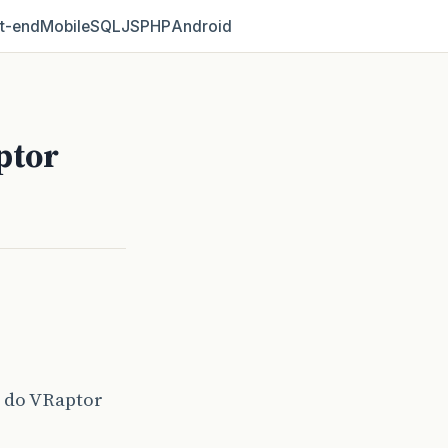
t‑end
Mobile
SQL
JS
PHP
Android
ptor
s do VRaptor