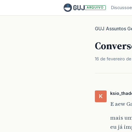
Discussoe
ARQUIVO
GUJ
Assuntos Ge
/
Convers
16 de fevereiro de
ksio_thad
K
E aew Ga
mais um
eu já i