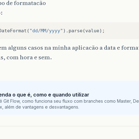
po de formatacão
:
DateFormat
(
"dd/MM/yyyy"
).
parse
(
value
);
m alguns casos na minha aplicacão a data e forma
s, com hora e sem.
tenda o que é, como e quando utilizar
é Git Flow, como funciona seu fluxo com branches como Master, De
ix, além de vantagens e desvantagens.