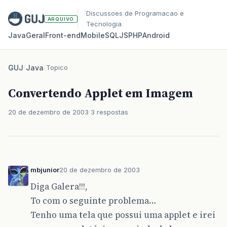
Discussoes de Programacao e
ARQUIVO
Tecnologia
Java
Geral
Front‑end
Mobile
SQL
JS
PHP
Android
GUJ
/
Java
/
Topico
Convertendo Applet em Imagem
20 de dezembro de 2003
3 respostas
mbjunior
20 de dezembro de 2003
Diga Galera!!!,
To com o seguinte problema…
Tenho uma tela que possui uma applet e irei