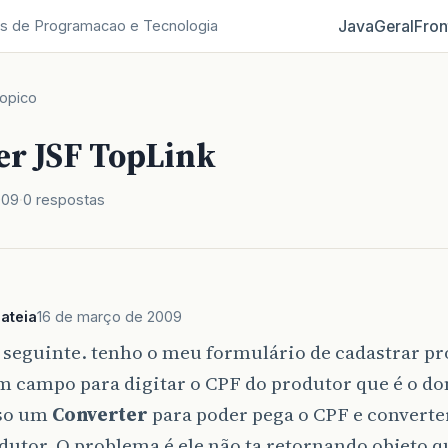
Java
Geral
Fron
s de Programacao e Tecnologia
opico
er JSF TopLink
009
0 respostas
ateia
16 de março de 2009
 seguinte. tenho o meu formulário de cadastrar pr
m campo para digitar o CPF do produtor que é o do
so um
Converter
para poder pega o CPF e convert
dutor. O problema é ele não ta retornando objeto 