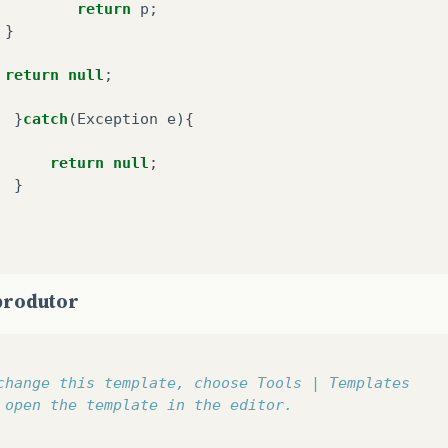
return
p
;
}
return
null
;
}
catch
(
Exception
e
){
return
null
;
}
blic
String
getAsString
(
FacesContext
context
,
UICo
produtor
if
(
value
==
null
){
change this template, choose Tools | Templates
return
null
;
 open the template in the editor.
}