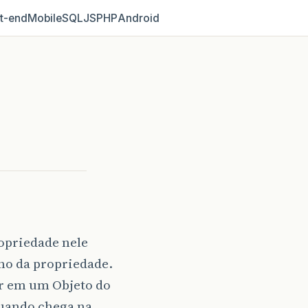
t‑end
Mobile
SQL
JS
PHP
Android
opriedade nele
no da propriedade.
er em um Objeto do
quando chega na