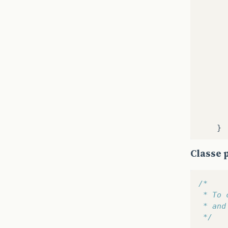
}
pu
Classe 
/*
 * To 
 * and
 */