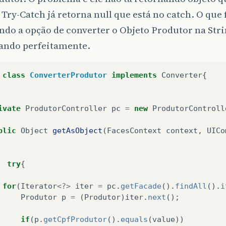
 Try-Catch já retorna null que está no catch. O que f
do a opção de converter o Objeto Produtor na Stri
ando perfeitamente.
class
ConverterProdutor
implements
Converter
{
ivate
ProdutorController
pc
=
new
ProdutorControll
blic
Object
getAsObject
(
FacesContext
context
,
UICo
try
{
for
(
Iterator
<?>
iter
=
pc
.
getFacade
().
findAll
().
i
Produtor
p
=
(
Produtor
)
iter
.
next
();
if
(
p
.
getCpfProdutor
().
equals
(
value
))