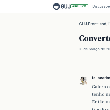
Discussoe
ARQUIVO
GUJ
Front-end
/
/
T
Convert
16 de março de 2
felipearim
Galera o
tenho u
Então u
tipo Pro