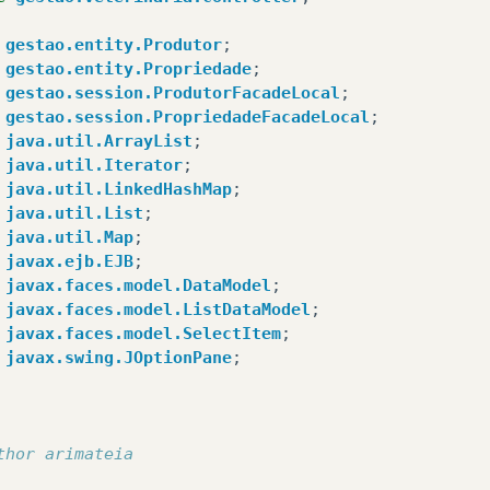
gestao.entity.Produtor
;
*
blic
Produtor
()
{
gestao.entity.Propriedade
;
 @param produtor the produtor to set
gestao.session.ProdutorFacadeLocal
;
/
gestao.session.PropriedadeFacadeLocal
;
blic
void
setProdutor
(
Produtor
produtor
)
{
blic
Produtor
(
Integer
idProdutor
)
{
java.util.ArrayList
;
this
.
produtor
=
produtor
;
this
.
idProdutor
=
idProdutor
;
java.util.Iterator
;
java.util.LinkedHashMap
;
java.util.List
;
blic
String
novo
(){
blic
Produtor
(
Integer
idProdutor
,
String
cpfProdut
java.util.Map
;
this
.
idProdutor
=
idProdutor
;
javax.ejb.EJB
;
this
.
setProdutor
(
new
Produtor
());
this
.
cpfProdutor
=
cpfProdutor
;
javax.faces.model.DataModel
;
javax.faces.model.ListDataModel
;
return
"novoProdutor"
;
javax.faces.model.SelectItem
;
blic
Integer
getIdProdutor
()
{
javax.swing.JOptionPane
;
return
idProdutor
;
blic
DataModel
getTodos
()
throws
Exception
{
model
=
new
ListDataModel
(
getFacade
().
findAll
())
blic
void
setIdProdutor
(
Integer
idProdutor
)
{
thor arimateia
this
.
idProdutor
=
idProdutor
;
return
model
;