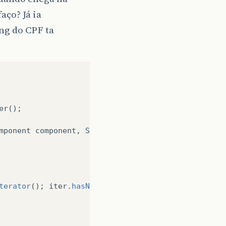
aço? Já ia
ng do CPF ta
er
();
mponent
component
,
String
value
){
terator
();
iter
.
hasNext
();){