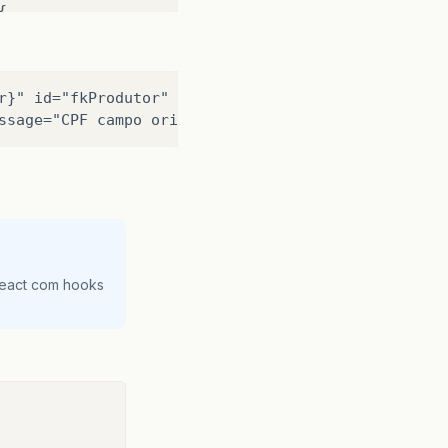
{
r}" id="fkProdutor"

React com hooks
a realmente excluir o produtor: "
+
produtor
.
getNo