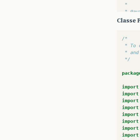
 *
 * @au
 */
Classe 
@Entit
@Table
/*
@Named
 * To 
public
 * and
pr
 */
@I
@G
packag
@B
@C
import
pr
import
@B
import
@C
import
pr
import
@C
import
pr
import
@C
import
pr