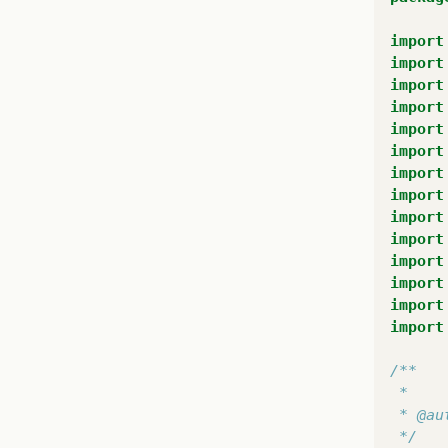
import
/*
pu
import
     *
}
import
     *
import
pu
pu
import
import
}
}
import
import
pu
pu
import
import
import
}
import
import
}
pu
import
pu
}
/**
 *
pu
 * @au
 */
}