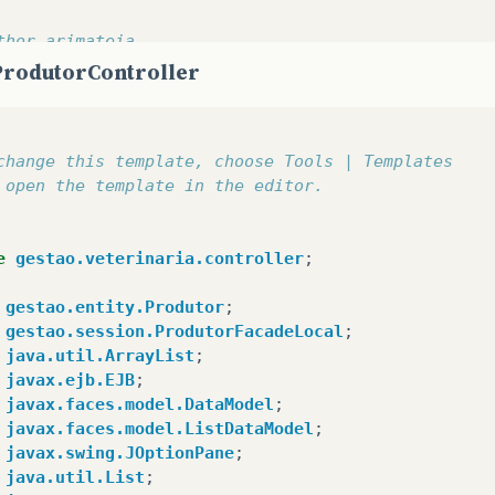
thor arimateia
ProdutorController
y
(
name
=
"produtor"
)
Queries
({
@NamedQuery
(
name
=
"Produtor.findAll"
,
qu
change this template, choose Tools | Templates
class
Produtor
implements
Serializable
{
 open the template in the editor.
ivate
static
final
long
serialVersionUID
=
1L
;
d
eneratedValue
(
strategy
=
GenerationType
.
IDENTITY
)
e
gestao.veterinaria.controller
;
asic
(
optional
=
false
)
olumn
(
name
=
"idProdutor"
)
gestao.entity.Produtor
;
ivate
Integer
idProdutor
;
gestao.session.ProdutorFacadeLocal
;
asic
(
optional
=
false
)
java.util.ArrayList
;
olumn
(
name
=
"cpfProdutor"
)
javax.ejb.EJB
;
ivate
String
cpfProdutor
;
javax.faces.model.DataModel
;
olumn
(
name
=
"nomeProdutor"
)
javax.faces.model.ListDataModel
;
ivate
String
nomeProdutor
;
javax.swing.JOptionPane
;
olumn
(
name
=
"ednProdutor"
)
java.util.List
;
ivate
String
ednProdutor
;