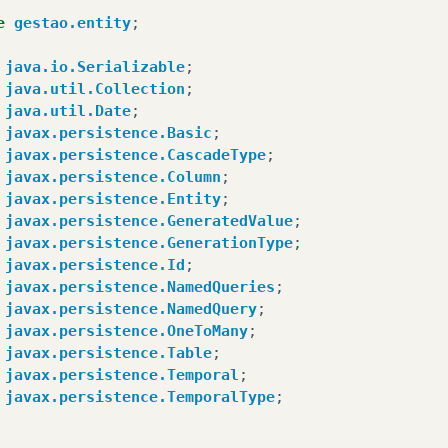
if
(
value
instanceof
Produtor
){
e
gestao.entity
;
Produtor
o
=
(
Produtor
)
value
;
java.io.Serializable
;
java.util.Collection
;
return
""
+
o
.
getCpfProdutor
();
java.util.Date
;
}
else
{
javax.persistence.Basic
;
return
null
;
javax.persistence.CascadeType
;
}
javax.persistence.Column
;
javax.persistence.Entity
;
javax.persistence.GeneratedValue
;
javax.persistence.GenerationType
;
javax.persistence.Id
;
javax.persistence.NamedQueries
;
javax.persistence.NamedQuery
;
javax.persistence.OneToMany
;
javax.persistence.Table
;
javax.persistence.Temporal
;
javax.persistence.TemporalType
;