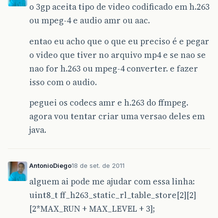
o 3gp aceita tipo de video codificado em h.263
ou mpeg-4 e audio amr ou aac.
entao eu acho que o que eu preciso é e pegar
o video que tiver no arquivo mp4 e se nao se
nao for h.263 ou mpeg-4 converter. e fazer
isso com o audio.
peguei os codecs amr e h.263 do ffmpeg.
agora vou tentar criar uma versao deles em
java.
AntonioDiego
18 de set. de 2011
alguem ai pode me ajudar com essa linha:
uint8_t ff_h263_static_rl_table_store[2][2]
[2*MAX_RUN + MAX_LEVEL + 3];