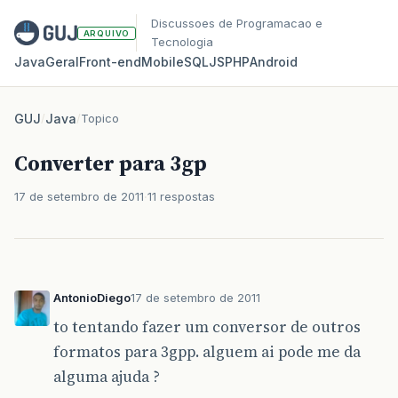
Discussoes de Programacao e
ARQUIVO
Tecnologia
Java
Geral
Front‑end
Mobile
SQL
JS
PHP
Android
GUJ
/
Java
/
Topico
Converter para 3gp
17 de setembro de 2011
11 respostas
AntonioDiego
17 de setembro de 2011
to tentando fazer um conversor de outros
formatos para 3gpp. alguem ai pode me da
alguma ajuda ?