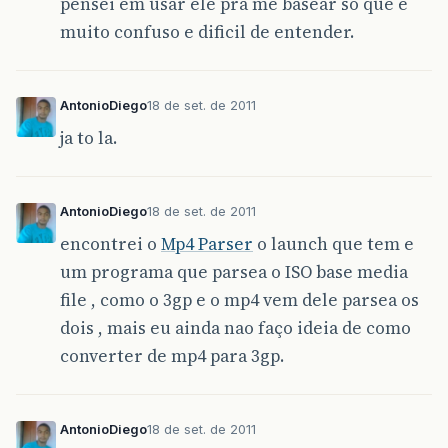
pensei em usar ele pra me basear so que é
muito confuso e dificil de entender.
AntonioDiego
18 de set. de 2011
ja to la.
AntonioDiego
18 de set. de 2011
encontrei o
Mp4 Parser
o launch que tem e
um programa que parsea o ISO base media
file , como o 3gp e o mp4 vem dele parsea os
dois , mais eu ainda nao faço ideia de como
converter de mp4 para 3gp.
AntonioDiego
18 de set. de 2011