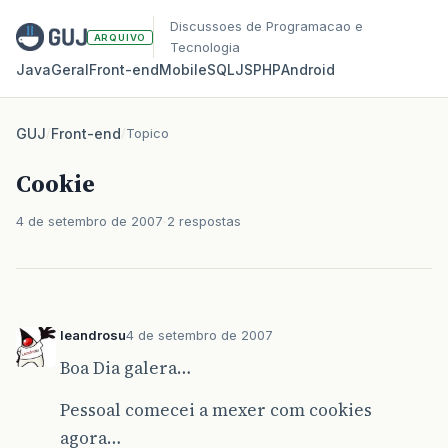
Discussoes de Programacao e
ARQUIVO
Tecnologia
Java
Geral
Front‑end
Mobile
SQL
JS
PHP
Android
GUJ
/
Front-end
/
Topico
Cookie
4 de setembro de 2007
2 respostas
leandrosu
4 de setembro de 2007
Boa Dia galera…
Pessoal comecei a mexer com cookies
agora…