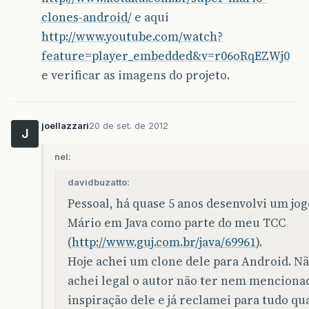
clones-android/
e aqui
http://www.youtube.com/watch?
feature=player_embedded&v=r06oRqEZWj0
e verificar as imagens do projeto.
joellazzari
20 de set. de 2012
J
nel:
davidbuzatto:
Pessoal, há quase 5 anos desenvolvi um jog
Mário em Java como parte do meu TCC
(
http://www.guj.com.br/java/69961
).
Hoje achei um clone dele para Android. N
achei legal o autor não ter nem menciona
inspiração dele e já reclamei para tudo qu