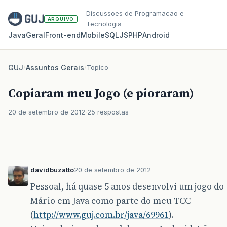
Discussoes de Programacao e
ARQUIVO
Tecnologia
Java
Geral
Front‑end
Mobile
SQL
JS
PHP
Android
GUJ
/
Assuntos Gerais
/
Topico
Copiaram meu Jogo (e pioraram)
20 de setembro de 2012
25 respostas
davidbuzatto
20 de setembro de 2012
Pessoal, há quase 5 anos desenvolvi um jogo do
Mário em Java como parte do meu TCC
(
http://www.guj.com.br/java/69961
).