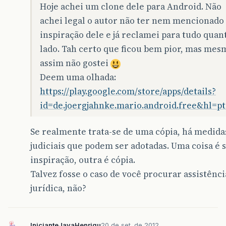
Hoje achei um clone dele para Android. Não
achei legal o autor não ter nem mencionado
inspiração dele e já reclamei para tudo quan
lado. Tah certo que ficou bem pior, mas mes
assim não gostei
Deem uma olhada:
https://play.google.com/store/apps/details?
id=de.joergjahnke.mario.android.free&hl=p
Se realmente trata-se de uma cópia, há medida
judiciais que podem ser adotadas. Uma coisa é 
inspiração, outra é cópia.
Talvez fosse o caso de você procurar assistênci
jurídica, não?
InicianteJavaHenriqu
20 de set. de 2012