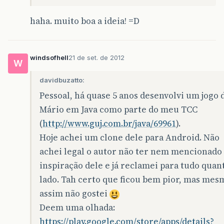
haha. muito boa a ideia! =D
windsofhell
21 de set. de 2012
W
davidbuzatto:
Pessoal, há quase 5 anos desenvolvi um jogo 
Mário em Java como parte do meu TCC
(
http://www.guj.com.br/java/69961
).
Hoje achei um clone dele para Android. Não
achei legal o autor não ter nem mencionado
inspiração dele e já reclamei para tudo quan
lado. Tah certo que ficou bem pior, mas mes
assim não gostei
Deem uma olhada:
https://play.google.com/store/apps/details?