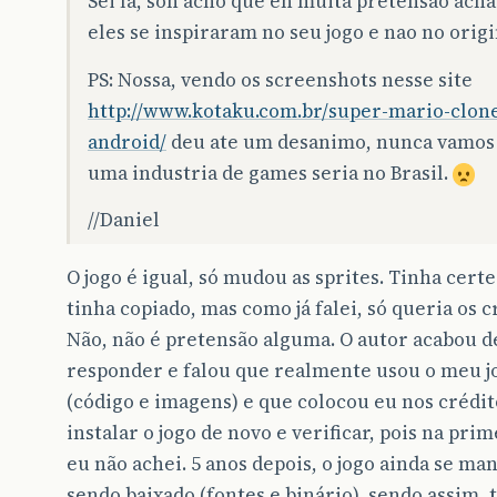
Sei la, soh acho que eh muita pretensao ach
eles se inspiraram no seu jogo e nao no origi
PS: Nossa, vendo os screenshots nesse site
http://www.kotaku.com.br/super-mario-clon
android/
deu ate um desanimo, nunca vamos
uma industria de games seria no Brasil.
//Daniel
O jogo é igual, só mudou as sprites. Tinha cert
tinha copiado, mas como já falei, só queria os c
Não, não é pretensão alguma. O autor acabou 
responder e falou que realmente usou o meu j
(código e imagens) e que colocou eu nos crédit
instalar o jogo de novo e verificar, pois na prim
eu não achei. 5 anos depois, o jogo ainda se m
sendo baixado (fontes e binário), sendo assim, 