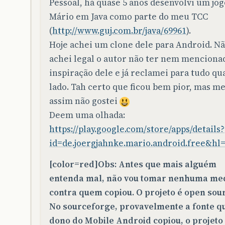
Pessoal, há quase 5 anos desenvolvi um jog
Mário em Java como parte do meu TCC
(
http://www.guj.com.br/java/69961
).
Hoje achei um clone dele para Android. N
achei legal o autor não ter nem menciona
inspiração dele e já reclamei para tudo qu
lado. Tah certo que ficou bem pior, mas 
assim não gostei
Deem uma olhada:
https://play.google.com/store/apps/details?
id=de.joergjahnke.mario.android.free&hl
[color=red]Obs: Antes que mais alguém
entenda mal, não vou tomar nenhuma me
contra quem copiou. O projeto é open sou
No sourceforge, provavelmente a fonte q
dono do Mobile Android copiou, o projeto