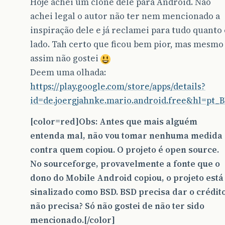
Hoje achei um clone dele para Android. Não
achei legal o autor não ter nem mencionado a
inspiração dele e já reclamei para tudo quanto 
lado. Tah certo que ficou bem pior, mas mesmo
assim não gostei
Deem uma olhada:
https://play.google.com/store/apps/details?
id=de.joergjahnke.mario.android.free&hl=pt_
[color=red]Obs: Antes que mais alguém
entenda mal, não vou tomar nenhuma medida
contra quem copiou. O projeto é open source.
No sourceforge, provavelmente a fonte que o
dono do Mobile Android copiou, o projeto está
sinalizado como BSD. BSD precisa dar o crédit
não precisa? Só não gostei de não ter sido
mencionado.[/color]