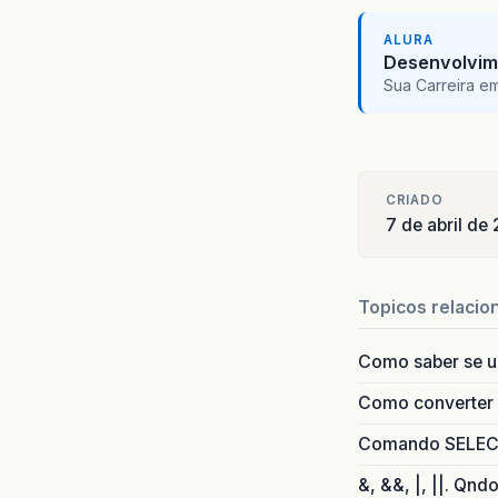
ALURA
Desenvolvim
Sua Carreira e
CRIADO
7 de abril de
Topicos relacio
Como saber se 
Como converter i
Comando SELECT 
&, &&, |, ||. Qnd