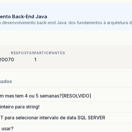
ento Back-End Java
m desenvolvimento back-end Java: dos fundamentos à arquitetura de
RESPOSTAS
PARTICIPANTES
 2007
0
1
nados
um mes tem 4 ou 5 semanas?[RESOLVIDO]
nteiro para string!
para selecionar intervalo de data SQL SERVER
o usar?