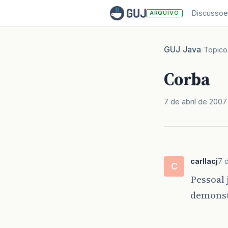
Discussoe
ARQUIVO
GUJ
Java
/
/
Topico
Corba
7 de abril de 2007
carllacj
7 
C
Pessoal 
demonstr