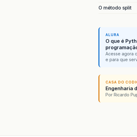
O método split
ALURA
O que é Pyth
programaçã
Acesse agora o
e para que serv
CASA DO COD
Engenharia d
Por Ricardo P