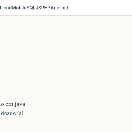
t‑end
Mobile
SQL
JS
PHP
Android
lo em java
desde ja!