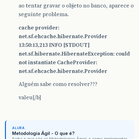
ao tentar gravar o objeto no banco, aparece o
seguinte problema.
cache provider:
net.sf.ehcache.hibernate.Provider
13:50:13,213 INFO [STDOUT]
net.sf.hibernate.HibernateException: could
not instantiate CacheProvider:
net.sf.ehcache.hibernate.Provider
Alguém sabe como resolver???
valeu[/b]
ALURA
Metodologia Ágil - O que é?
Saiba o que são as Metodologias Ágeis e como implementar