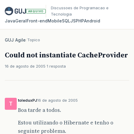
Discussoes de Programacao e
ARQUIVO
Tecnologia
Java
Geral
Front‑end
Mobile
SQL
JS
PHP
Android
GUJ
/
Agile
/
Topico
Could not instantiate CacheProvider
16 de agosto de 2005
1 resposta
toleduxPJ
16 de agosto de 2005
T
Boa tarde a todos.
Estou utilizando o Hibernate e tenho o
seguinte problema.