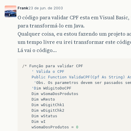
Frank
23 de jun. de 2003
O código para validar CPF esta em Visual Basic, 
para transformá-lo em Java.
Qualquer coisa, eu estou fazendo um projeto a
um tempo livre eu irei transformar este código
Lá vai o código…
/*
Função
para
validar
CPF
' Válida o CPF
	Public Function ValidaCPF(Cpf As String) A
	 '
Obs
.
Os
parametros
devem
ser
passados
se
'D
im
WdigitoDoCPF
Dim
wSomaDosProdutos
Dim
wResto
Dim
wDigitChk1
Dim
wDigitChk2
Dim
wStatus
Dim
wI
wSomaDosProdutos
=
0