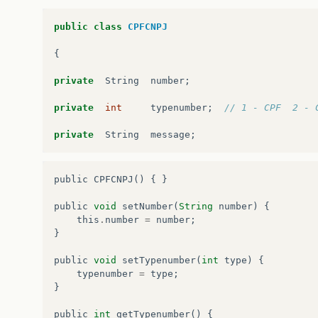
public
class
CPFCNPJ
{
private
String
number
;
private
int
typenumber
;
// 1 - CPF  2 - 
private
String
message
;
public
CPFCNPJ
()
{
}
public
void
setNumber
(
String
number
)
{
this
.
number
=
number
;
}
public
void
setTypenumber
(
int
type
)
{
typenumber
=
type
;
}
public
int
getTypenumber
()
{