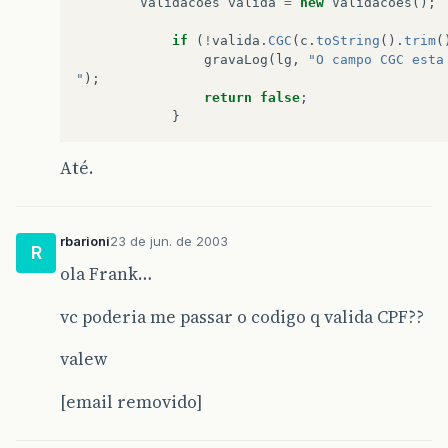
Validacoes
valida
=
new
Validacoes
();
if
(
digito
==
10
||
digito
==
11
)
{
digito
=
0
;
if
(
!
valida
.
CGC
(
c
.
toString
().
trim
(
}
gravaLog
(
lg
,
"O campo CGC esta
"
);
return
String
.
valueOf
(
digito
).
toString
return
false
;
}
}
Até.
rbarioni
23 de jun. de 2003
R
ola Frank…
vc poderia me passar o codigo q valida CPF??
valew
[email removido]