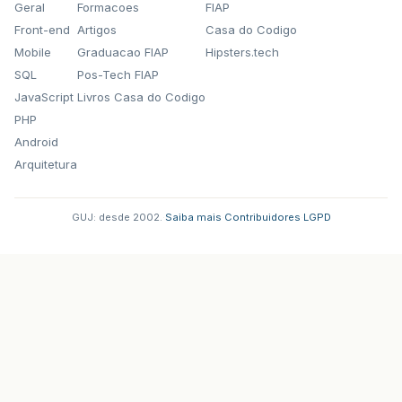
Geral
Formacoes
FIAP
Front-end
Artigos
Casa do Codigo
Mobile
Graduacao FIAP
Hipsters.tech
SQL
Pos-Tech FIAP
JavaScript
Livros Casa do Codigo
PHP
Android
Arquitetura
GUJ: desde 2002.
·
Saiba mais
·
Contribuidores
·
LGPD