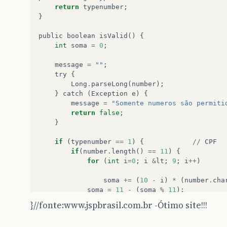
return
typenumber
;
}
public
boolean
isValid
()
{
int
soma
=
0
;
message
=
""
;
try
{
Long
.
parseLong
(
number
);
}
catch
(
Exception
e
)
{
message
=
"Somente numeros são permiti
return
false
;
}
if
(
typenumber
==
1
)
{
//
CPF
if
(
number
.
length
()
==
11
)
{
for
(
int
i
=
0
;
i
&
lt
;
9
;
i
++
)
soma
+=
(
10
-
i
)
*
(
number
.
cha
soma
=
11
-
(
soma
%
11
);
if
(
soma
&
gt
;
9
)
soma
=
0
;
}//fonte:www.jspbrasil.com.br -Ótimo site!!!
if
(
soma
==
(
number
.
charAt
(
9
)
-
'0
soma
=
0
;