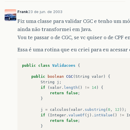
Frank
23 de jun. de 2003
Fiz uma classe para validar CGC e tenho um mó
ainda não transformei em Java.
Vou te passar o de CGC, se vc quiser o de CPF 
Essa é uma rotina que eu criei para eu acess
public
class
Validacoes
{
public
boolean
CGC
(
String
valor
)
{
String
j
;
if
(
valor
.
length
()
!=
14
)
{
return
false
;
}
j
=
calculos
(
valor
.
substring
(
0
,
12
));
if
(
Integer
.
valueOf
(
j
).
intValue
()
!=
I
return
false
;
}