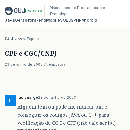
Discussoes de Programacao e
ARQUIVO
Tecnologia
Java
Geral
Front‑end
Mobile
SQL
JS
PHP
Android
GUJ
/
Java
/
Topico
CPF e CGC/CNPJ
23 de junho de 2003
7 respostas
luciana_go
23 de junho de 2003
L
Alguem tem ou pode me indicar onde
conseguir os codigos JAVA ou C++ para
verificação de CGC e CPF (não vale script).