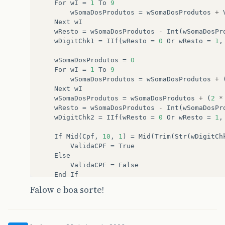
For
wI
=
1
To
9
wSomaDosProdutos
=
wSomaDosProdutos
+
Next
wI
wResto
=
wSomaDosProdutos
-
Int
(
wSomaDosPr
wDigitChk1
=
IIf
(
wResto
=
0
Or
wResto
=
1
,
wSomaDosProdutos
=
0
For
wI
=
1
To
9
wSomaDosProdutos
=
wSomaDosProdutos
+
Next
wI
wSomaDosProdutos
=
wSomaDosProdutos
+
(
2
*
wResto
=
wSomaDosProdutos
-
Int
(
wSomaDosPr
wDigitChk2
=
IIf
(
wResto
=
0
Or
wResto
=
1
,
If
Mid
(
Cpf
,
10
,
1
)
=
Mid
(
Trim
(
Str
(
wDigitCh
ValidaCPF
=
True
Else
ValidaCPF
=
False
End
If
Falow e boa sorte!
End
Function
*/