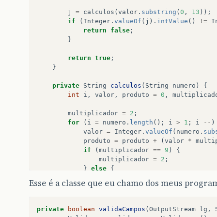
j
=
calculos
(
valor
.
substring
(
0
,
13
));
if
(
Integer
.
valueOf
(
j
).
intValue
()
!=
I
return
false
;
}
return
true
;
}
private
String
calculos
(
String
numero
)
{
int
i
,
valor
,
produto
=
0
,
multiplicad
multiplicador
=
2
;
for
(
i
=
numero
.
length
();
i
>
1
;
i
--
)
valor
=
Integer
.
valueOf
(
numero
.
sub
produto
=
produto
+
(
valor
*
multi
if
(
multiplicador
==
9
)
{
multiplicador
=
2
;
}
else
{
multiplicador
=
multiplicador
Esse é a classe que eu chamo dos meus progr
}
}
divisao
=
produto
%
11
;
private
boolean
validaCampos
(
OutputStream
lg
,
digito
=
11
-
divisao
;