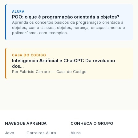
if
(
j
&
lt
;
2
)
j
=
9
;
}
ALURA
soma
=
11
-
(
soma
%
11
);
POO: o que é programação orientada a objetos?
if
(
soma
&
gt
;
9
)
soma
=
0
;
Aprenda os conceitos básicos da programação orientada a
if
(
soma
==
(
number
.
charAt
(
13
)
objetos, como classes, objetos, herança, encapsulamento e
message
=
"CNPJ Válido"
;
polimorfismo, com exemplos.
return
true
;
}
}
CASA DO CODIGO
}
Inteligencia Artificial e ChatGPT: Da revolucao
message
=
"CNPJ Inválido"
;
dos...
}
Por Fabricio Carraro — Casa do Codigo
return
false
;
}
public
String
getMessage
()
{
return
message
;
}
NAVEGUE
APRENDA
CONHECA O GRUPO
Java
Carreiras Alura
Alura