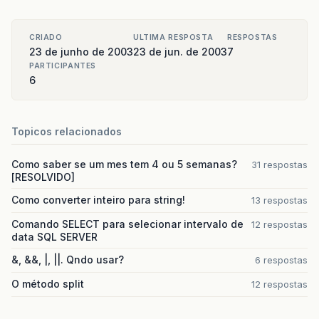
for
(
int
i
=
0
;
i
&
lt
;
10
;
i
++
)
soma
+=
(
11
-
i
)
*
(
number
soma
=
11
-
(
soma
%
11
);
CRIADO
ULTIMA RESPOSTA
RESPOSTAS
if
(
soma
&
gt
;
9
)
soma
=
0
;
23 de junho de 2003
23 de jun. de 2003
7
if
(
soma
==
(
number
.
charAt
(
10
)
PARTICIPANTES
message
=
"CPF Válido"
;
6
return
true
;
}
}
}
Topicos relacionados
message
=
"CPF Inválido"
;
}
Como saber se um mes tem 4 ou 5 semanas?
else
if
(
typenumber
==
2
)
{
31 respostas
//
[RESOLVIDO]
if
(
number
.
length
()
==
14
)
{
for
(
int
i
=
0
,
j
=
5
;
i
&
lt
;
12
;
i
+
Como converter inteiro para string!
13 respostas
soma
+=
j
--
*
(
number
.
charAt
(
i
if
(
j
&
lt
;
2
)
j
=
9
;
Comando SELECT para selecionar intervalo de
12 respostas
}
data SQL SERVER
soma
=
11
-
(
soma
%
11
);
&, &&, |, ||. Qndo usar?
if
(
soma
&
gt
;
9
)
soma
=
0
;
6 respostas
if
(
soma
==
(
number
.
charAt
(
12
)
-
'
O método split
12 respostas
soma
=
0
;
for
(
int
i
=
0
,
j
=
6
;
i
&
lt
;
13
soma
+=
j
--
*
(
number
.
char