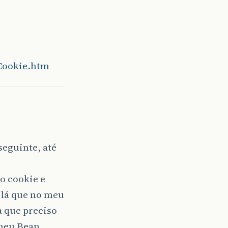
tCookie.htm
seguinte, até
 o cookie e
 lá que no meu
a que preciso
meu Bean.