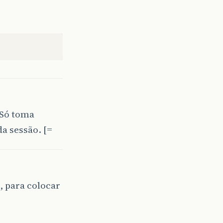
Só toma
a sessão. [=
, para colocar