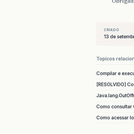
Obrigad
CRIADO
13 de setemb
Topicos relacio
Compilar e exec
[RESOLVIDO] Com
Java.lang.OutOf
Como consultar 
Como acessar lo