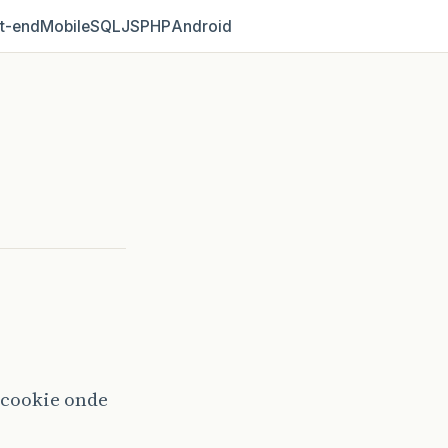
t‑end
Mobile
SQL
JS
PHP
Android
 cookie onde