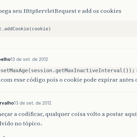
pega seu HttpServletRequest e add os cookies
oelho
13 de set. de 2012
.setMaxAge(session.getMaxInactiveInterval());
com esse código pois o cookie pode expirar antes d
rvalho
13 de set. de 2012
çar a codificar, qualquer coisa volto a postar aqui
vido no tópico.