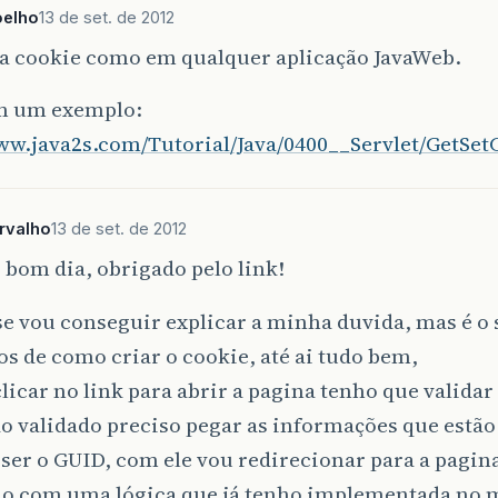
oelho
13 de set. de 2012
ia cookie como em qualquer aplicação JavaWeb.
m um exemplo:
www.java2s.com/Tutorial/Java/0400__Servlet/GetSe
rvalho
13 de set. de 2012
 bom dia, obrigado pelo link!
se vou conseguir explicar a minha duvida, mas é o 
os de como criar o cookie, até ai tudo bem,
licar no link para abrir a pagina tenho que validar
o validado preciso pegar as informações que estão
 ser o GUID, com ele vou redirecionar para a pagin
do com uma lógica que já tenho implementada no 