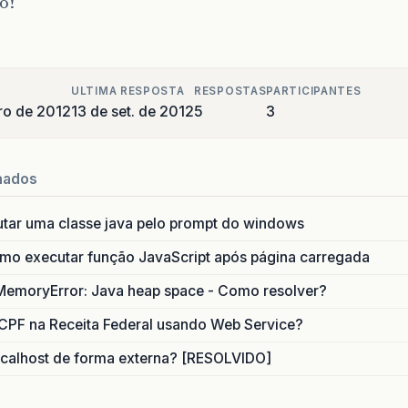
o!
ULTIMA RESPOSTA
RESPOSTAS
PARTICIPANTES
ro de 2012
13 de set. de 2012
5
3
nados
utar uma classe java pelo prompt do windows
o executar função JavaScript após página carregada
MemoryError: Java heap space - Como resolver?
CPF na Receita Federal usando Web Service?
calhost de forma externa? [RESOLVIDO]