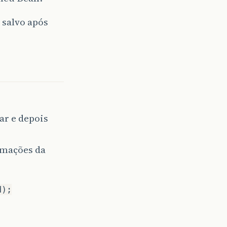
 salvo após
r e depois
rmações da
d);