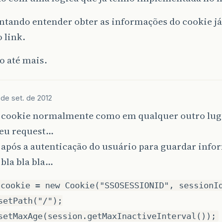
ntando entender obter as informações do cookie já
o link.
o até mais.
 de set. de 2012
 cookie normalmente como em qualquer outro luga
seu request…
 após a autenticação do usuário para guardar info
 bla bla bla…
 cookie = new Cookie("SSOSESSIONID", sessionI
setPath("/");
setMaxAge(session.getMaxInactiveInterval());