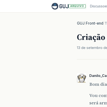
Discussoe
ARQUIVO
GUJ
Front-end
/
/
T
Criação
13 de setembro de
Danilo_Ca
Bom dia
Vou com
será ar