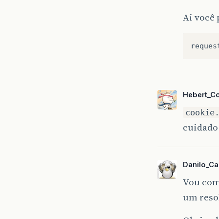
Ai você 
Hebert_C
cookie
cuidado 
Danilo_Ca
Vou come
um resol