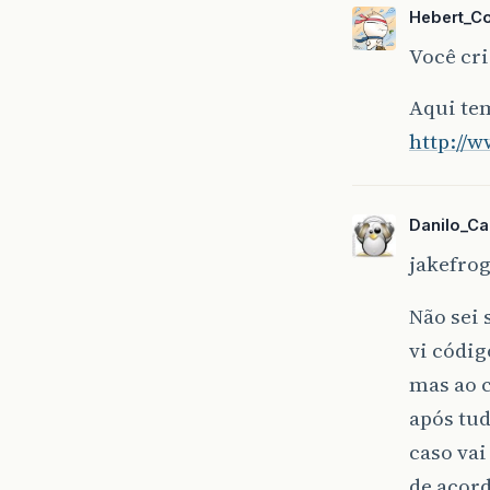
Hebert_C
Você cr
Aqui te
http://
Danilo_Ca
jakefrog
Não sei 
vi códig
mas ao c
após tud
caso vai
de acor