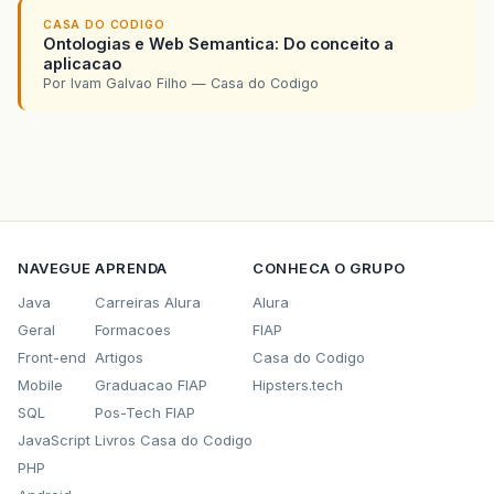
CASA DO CODIGO
Ontologias e Web Semantica: Do conceito a
aplicacao
Por Ivam Galvao Filho — Casa do Codigo
NAVEGUE
APRENDA
CONHECA O GRUPO
Java
Carreiras Alura
Alura
Geral
Formacoes
FIAP
Front-end
Artigos
Casa do Codigo
Mobile
Graduacao FIAP
Hipsters.tech
SQL
Pos-Tech FIAP
JavaScript
Livros Casa do Codigo
PHP