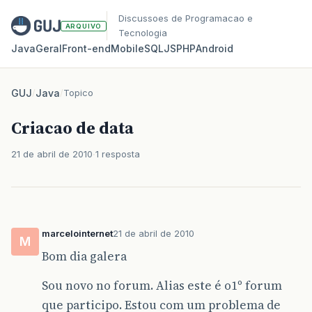
Discussoes de Programacao e
ARQUIVO
Tecnologia
Java
Geral
Front‑end
Mobile
SQL
JS
PHP
Android
GUJ
/
Java
/
Topico
Criacao de data
21 de abril de 2010
1 resposta
marcelointernet
21 de abril de 2010
M
Bom dia galera
Sou novo no forum. Alias este é o1º forum
que participo. Estou com um problema de