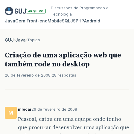
Discussoes de Programacao e
ARQUIVO
Tecnologia
Java
Geral
Front‑end
Mobile
SQL
JS
PHP
Android
GUJ
/
Java
/
Topico
Criação de uma aplicação web que
também rode no desktop
26 de fevereiro de 2008
28 respostas
mlecar
26 de fevereiro de 2008
M
Pessoal, estou em uma equipe onde tenho
que procurar desenvolver uma aplicação que