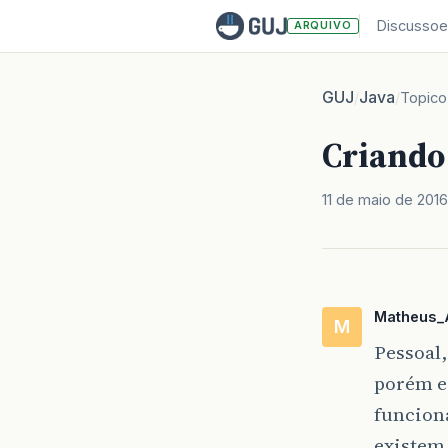
Discussoe
ARQUIVO
GUJ
Java
/
/
Topico
Criando
11 de maio de 2016
Matheus_
M
Pessoal,
porém e
funciona
existem