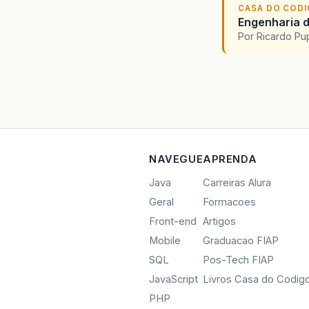
CASA DO COD
Engenharia d
Por Ricardo P
NAVEGUE
APRENDA
Java
Carreiras Alura
Geral
Formacoes
Front-end
Artigos
Mobile
Graduacao FIAP
SQL
Pos-Tech FIAP
JavaScript
Livros Casa do Codig
PHP