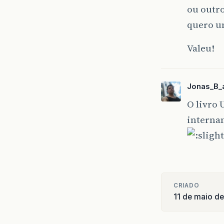
ou outr
quero um
Valeu!
Jonas_B_a
O livro 
interna
CRIADO
11 de maio d