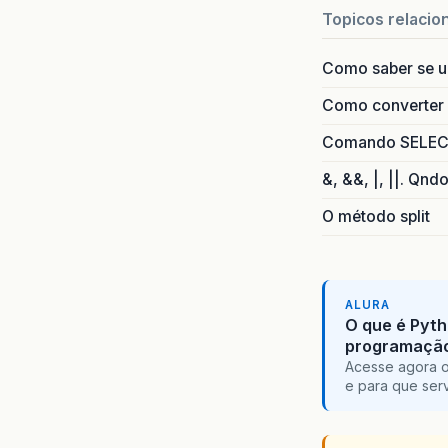
Topicos relacio
Como saber se 
Como converter i
Comando SELECT 
&, &&, |, ||. Qnd
O método split
ALURA
O que é Pyth
programaçã
Acesse agora o
e para que serv