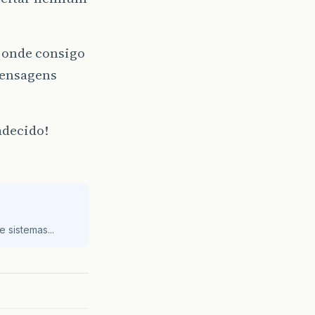
t onde consigo
mensagens
adecido!
 sistemas...