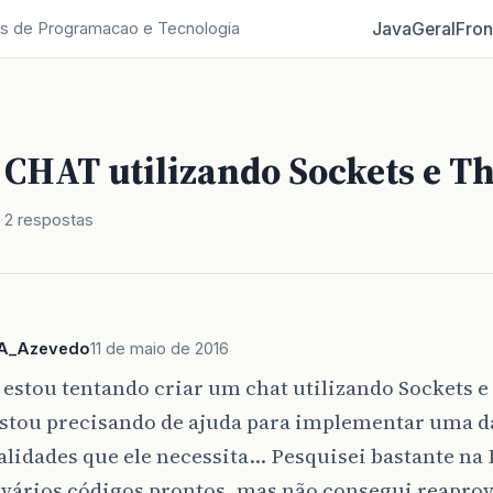
Java
Geral
Fron
s de Programacao e Tecnologia
 CHAT utilizando Sockets e T
2 respostas
A_Azevedo
11 de maio de 2016
 estou tentando criar um chat utilizando Sockets e
stou precisando de ajuda para implementar uma d
lidades que ele necessita… Pesquisei bastante na 
 vários códigos prontos, mas não consegui reapr