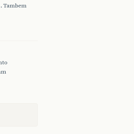
ui. Tambem
nto
iam