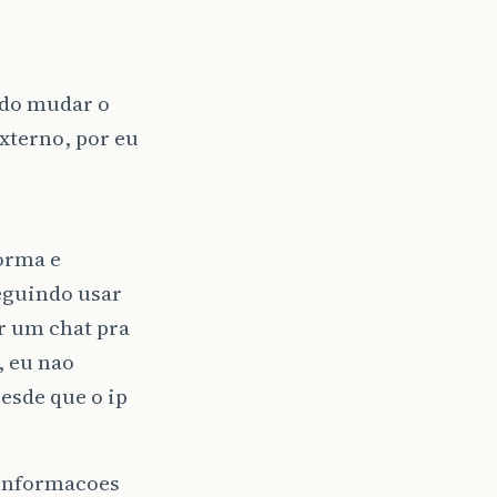
ndo mudar o
xterno, por eu
forma e
eguindo usar
r um chat pra
, eu nao
esde que o ip
 informacoes