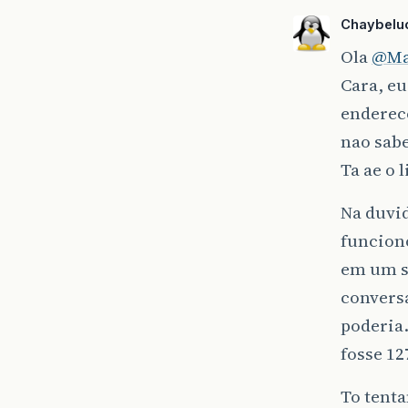
Chaybelu
Ola
@Ma
Cara, eu
endereco
nao sabe
Ta ae o l
Na duvid
funcion
em um se
convers
poderia
fosse 12
To tent