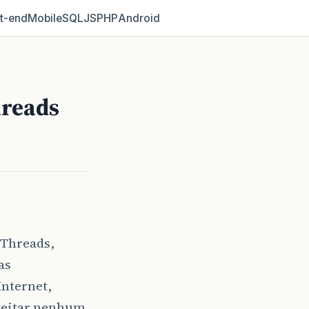
t‑end
Mobile
SQL
JS
PHP
Android
hreads
 Threads,
as
Internet,
oveitar nenhum