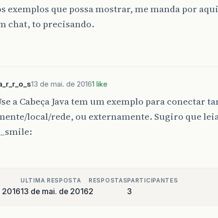
os exemplos que possa mostrar, me manda por aq
 chat, to precisando.
_r_r_o_s
13 de mai. de 2016
1 like
Use a Cabeça Java tem um exemplo para conectar ta
mente/local/rede, ou externamente. Sugiro que le
ULTIMA RESPOSTA
RESPOSTAS
PARTICIPANTES
e 2016
13 de mai. de 2016
2
3