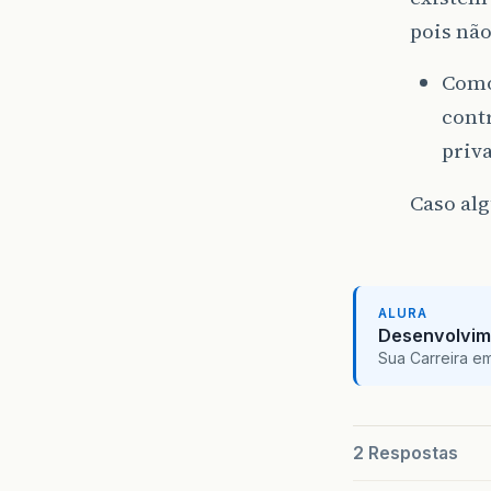
pois nã
Como
cont
priv
Caso alg
ALURA
Desenvolvim
Sua Carreira e
2 Respostas