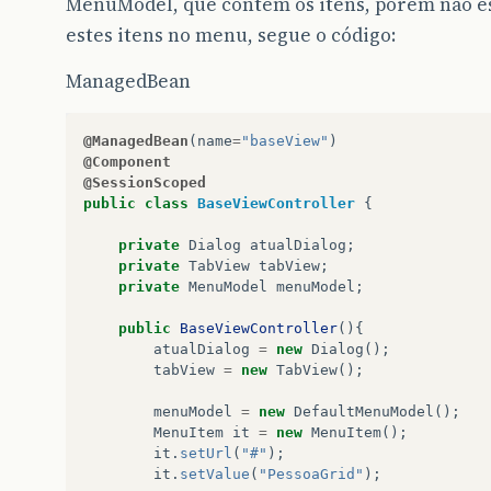
MenuModel, que contém os itens, porém não e
estes itens no menu, segue o código:
ManagedBean
@ManagedBean
(
name
=
"baseView"
)
@Component
@SessionScoped
public
class
BaseViewController
{
private
Dialog
atualDialog
;
private
TabView
tabView
;
private
MenuModel
menuModel
;
public
BaseViewController
(){
atualDialog
=
new
Dialog
();
tabView
=
new
TabView
();
menuModel
=
new
DefaultMenuModel
();
MenuItem
it
=
new
MenuItem
();
it
.
setUrl
(
"#"
);
it
.
setValue
(
"PessoaGrid"
);