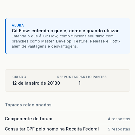
}
public
MenuModel
getMenuModel
()
{
return
menuModel
;
ALURA
}
Git Flow: entenda o que é, como e quando utilizar
Entenda o que é Git Flow, como funciona seu fluxo com
public
void
setMenuModel
(
MenuModel
menuMod
branches como Master, Develop, Feature, Release e Hotfix,
this
.
menuModel
=
menuModel
;
além de vantagens e desvantagens.
}
}
CRIADO
RESPOSTAS
PARTICIPANTES
12 de janeiro de 2013
0
1
Topicos relacionados
Componente de forum
4 respostas
Consultar CPF pelo nome na Receita Federal
5 respostas