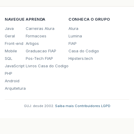
NAVEGUE
APRENDA
CONHECA O GRUPO
Java
Carreiras Alura
Alura
Geral
Formacoes
Lumina
Front-end
Artigos
FIAP
Mobile
Graduacao FIAP
Casa do Codigo
SQL
Pos-Tech FIAP
Hipsters.tech
JavaScript
Livros Casa do Codigo
PHP
Android
Arquitetura
GUJ: desde 2002.
·
Saiba mais
·
Contribuidores
·
LGPD