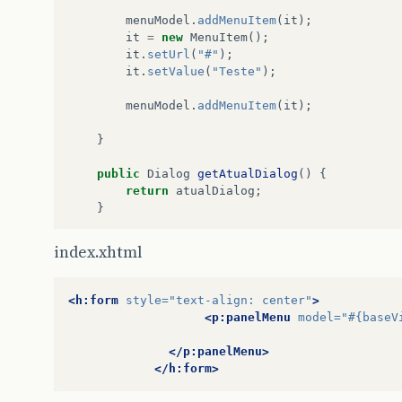
menuModel
.
addMenuItem
(
it
);
it
=
new
MenuItem
();
it
.
setUrl
(
"#"
);
it
.
setValue
(
"Teste"
);
menuModel
.
addMenuItem
(
it
);
}
public
Dialog
getAtualDialog
()
{
return
atualDialog
;
}
public
void
setAtualDialog
(
Dialog
atualDia
index.xhtml
this
.
atualDialog
=
atualDialog
;
}
<h:form
style=
"text-align: center"
>
public
TabView
getTabView
()
{
<p:panelMenu
model=
"#{baseV
return
tabView
;
}
</p:panelMenu>
</h:form>
public
void
setTabView
(
TabView
tabView
)
{
this
.
tabView
=
tabView
;