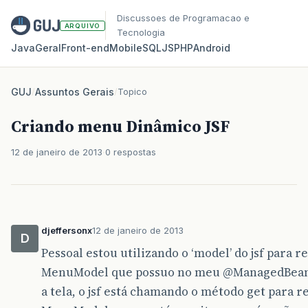
Discussoes de Programacao e
ARQUIVO
Tecnologia
Java
Geral
Front‑end
Mobile
SQL
JS
PHP
Android
GUJ
/
Assuntos Gerais
/
Topico
Criando menu Dinâmico JSF
12 de janeiro de 2013
0 respostas
djeffersonx
12 de janeiro de 2013
D
Pessoal estou utilizando o ‘model’ do jsf para 
MenuModel que possuo no meu
@ManagedBea
a tela, o jsf está chamando o método get para 