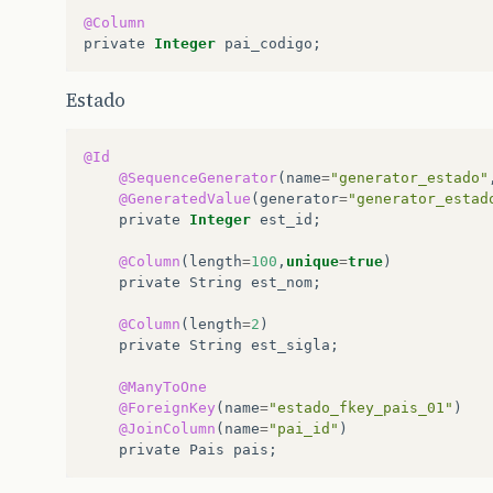
@Column
private
Integer
pai_codigo
;
Estado
@Id
@SequenceGenerator
(
name
=
"generator_estado"
@GeneratedValue
(
generator
=
"generator_estad
private
Integer
est_id
;
@Column
(
length
=
100
,
unique
=
true
)
private
String
est_nom
;
@Column
(
length
=
2
)
private
String
est_sigla
;
@ManyToOne
@ForeignKey
(
name
=
"estado_fkey_pais_01"
)
@JoinColumn
(
name
=
"pai_id"
)
private
Pais
pais
;