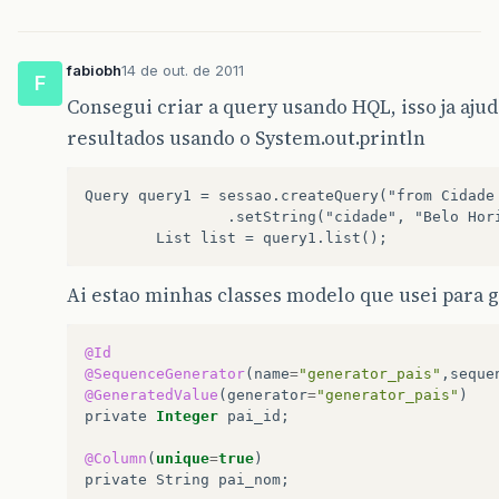
fabiobh
14 de out. de 2011
F
Consegui criar a query usando HQL, isso ja aju
resultados usando o System.out.println
Query query1 = sessao.createQuery("from Cidade
                .setString("cidade", "Belo Hori
Ai estao minhas classes modelo que usei para 
@Id
@SequenceGenerator
(
name
=
"generator_pais"
,
seque
@GeneratedValue
(
generator
=
"generator_pais"
)
private
Integer
pai_id
;
@Column
(
unique
=
true
)
private
String
pai_nom
;