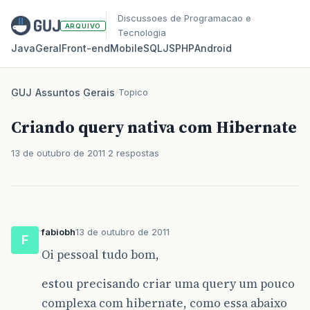
Discussoes de Programacao e
ARQUIVO
Tecnologia
Java
Geral
Front‑end
Mobile
SQL
JS
PHP
Android
GUJ
/
Assuntos Gerais
/
Topico
Criando query nativa com Hibernate
13 de outubro de 2011
2 respostas
fabiobh
13 de outubro de 2011
F
Oi pessoal tudo bom,
estou precisando criar uma query um pouco
complexa com hibernate, como essa abaixo