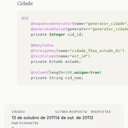
Cidade
@Id
@SequenceGenerator
(
name
=
"generator_cidade"
@GeneratedValue
(
generator
=
"generator_cidad
private
Integer
cid_id
;
@ManyToOne
@ForeignKey
(
name
=
"cidade_fkey_estado_01"
)
@JoinColumn
(
name
=
"est_id"
)
private
Estado
estado
;
@Column
(
length
=
100
,
unique
=
true
)
private
String
cid_nom
;
CRIADO
ULTIMA RESPOSTA
RESPOSTAS
13 de outubro de 2011
14 de out. de 2011
2
PARTICIPANTES