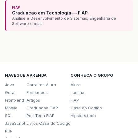
FIAP
Graduacao em Tecnologia — FIAP
Analise e Desenvolvimento de Sistemas, Engenharia de
Software e mais
NAVEGUE
APRENDA
CONHECA O GRUPO
Java
Carreiras Alura
Alura
Geral
Formacoes
Lumina
Front-end
Artigos
FIAP
Mobile
Graduacao FIAP
Casa do Codigo
SQL
Pos-Tech FIAP
Hipsters.tech
JavaScript
Livros Casa do Codigo
PHP