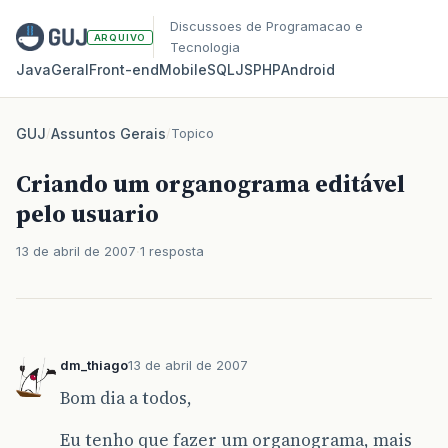
Discussoes de Programacao e
ARQUIVO
Tecnologia
Java
Geral
Front‑end
Mobile
SQL
JS
PHP
Android
GUJ
/
Assuntos Gerais
/
Topico
Criando um organograma editável
pelo usuario
13 de abril de 2007
1 resposta
dm_thiago
13 de abril de 2007
Bom dia a todos,
Eu tenho que fazer um organograma, mais