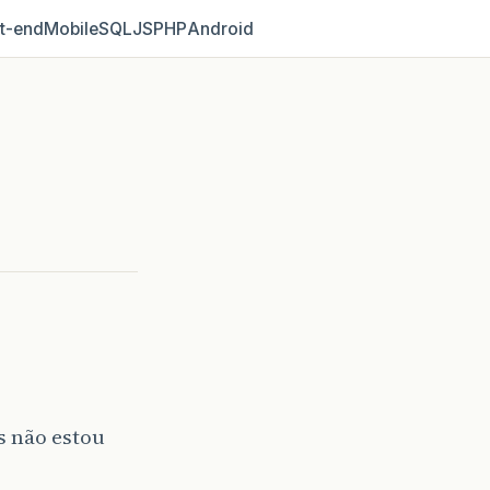
t‑end
Mobile
SQL
JS
PHP
Android
 não estou