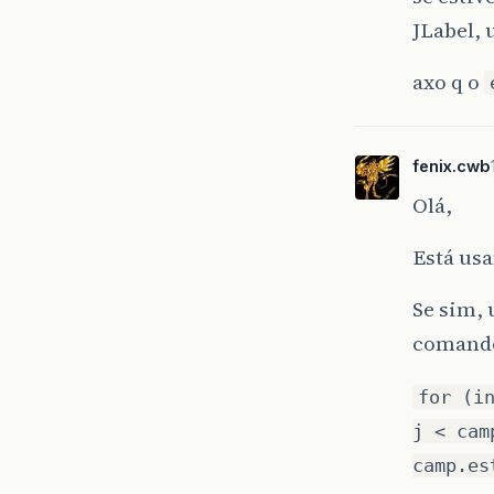
JLabel, 
axo q o
fenix.cwb
Olá,
Está usa
Se sim, 
comand
for (i
j < cam
camp.es