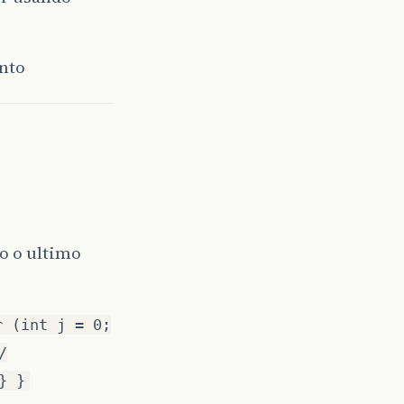
nto
o o ultimo
r (int j = 0;
/
} }