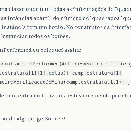
ma classe onde tem todas as informações do “quad
ias intâncias apartir do número de “quadrados” qu
a instância tem um botão. No construtor da interfa
 instânciar todos os botões.
onPerformed eu coloquei assim:
 void actionPerformed(ActionEvent e) { if (e.
.estrutura[1][1].botao){ camp.estrutura[1]
meiraVerificacaoDeMina(camp.estrutura,1,1); }
le nem entra no If, fiz uns testes no console para te
rrando algo no getSource?