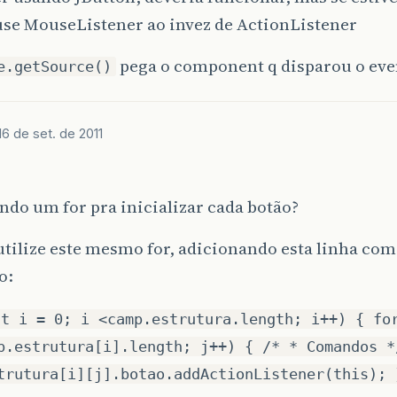
use MouseListener ao invez de ActionListener
pega o component q disparou o eve
e.getSource()
16 de set. de 2011
ndo um for pra inicializar cada botão?
utilize este mesmo for, adicionando esta linha com
o:
nt i = 0; i <camp.estrutura.length; i++) { fo
p.estrutura[i].length; j++) { /* * Comandos *
trutura[i][j].botao.addActionListener(this); 