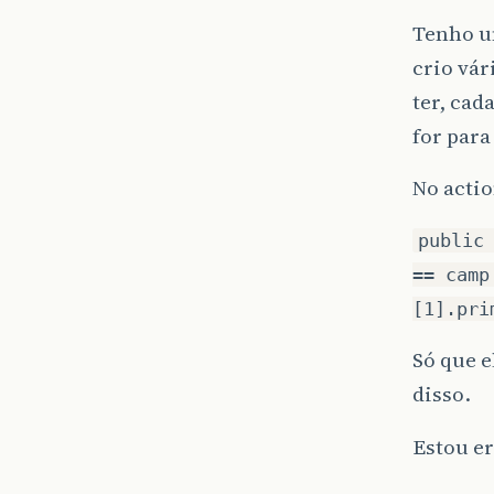
Tenho u
crio vár
ter, cad
for para
No acti
public
== camp
[1].pri
Só que e
disso.
Estou e