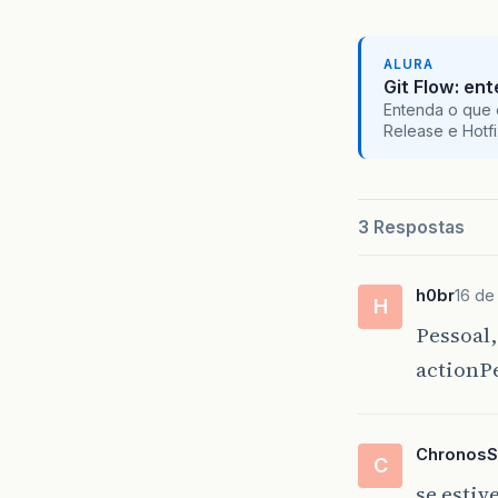
ALURA
Git Flow: en
Entenda o que 
Release e Hotf
3 Respostas
h0br
16 de
H
Pessoal,
actionPe
Chronos
C
se estiv