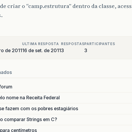
e criar o “camp.estrutura” dentro da classe, acessi
.
ULTIMA RESPOSTA
RESPOSTAS
PARTICIPANTES
ro de 2011
16 de set. de 2011
3
3
nados
forum
lo nome na Receita Federal
se fazem com os pobres estagiários
o comparar Strings em C?
 para centímetros