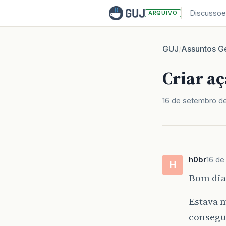
Discussoe
ARQUIVO
GUJ
Assuntos Ge
/
Criar aç
16 de setembro de
h0br
16 de
H
Bom dia,
Estava 
consegu