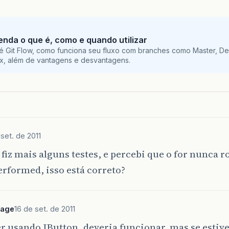
tenda o que é, como e quando utilizar
é Git Flow, como funciona seu fluxo com branches como Master, De
ix, além de vantagens e desvantagens.
 set. de 2011
 fiz mais alguns testes, e percebi que o for nunca 
rformed, isso está correto?
Sage
16 de set. de 2011
er usando JButton, deveria funcionar, mas se estiv