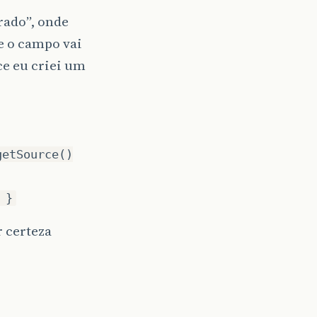
rado”, onde
e o campo vai
ce eu criei um
getSource()
 }
r certeza