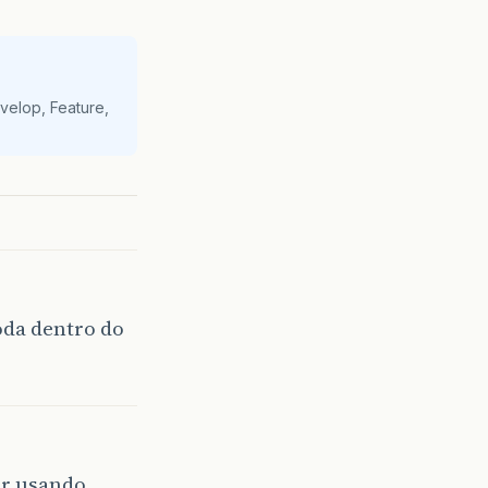
velop, Feature,
roda dentro do
er usando