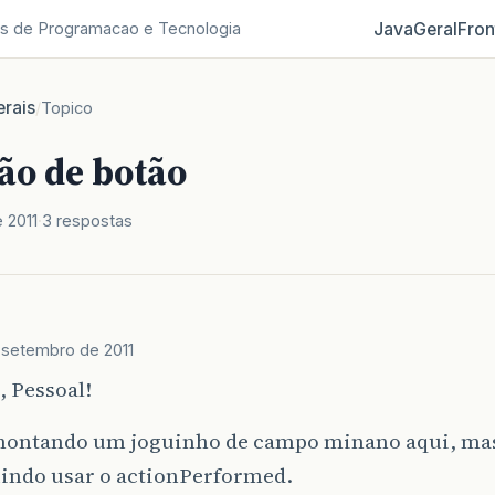
Java
Geral
Fron
s de Programacao e Tecnologia
rais
/
Topico
ão de botão
 2011
3 respostas
 setembro de 2011
 Pessoal!
montando um joguinho de campo minano aqui, mas
indo usar o actionPerformed.