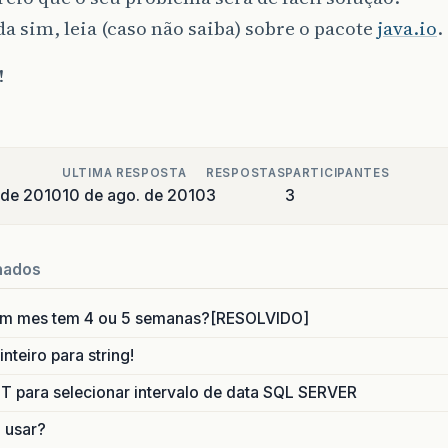
a sim, leia (caso não saiba) sobre o pacote
java.io
.
!
ULTIMA RESPOSTA
RESPOSTAS
PARTICIPANTES
 de 2010
10 de ago. de 2010
3
3
nados
um mes tem 4 ou 5 semanas?[RESOLVIDO]
nteiro para string!
para selecionar intervalo de data SQL SERVER
o usar?