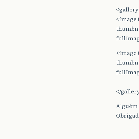
<gallery
<image t
thumbna
fullImag
<image t
thumbna
fullImag
</galler
Alguém 
Obrigad