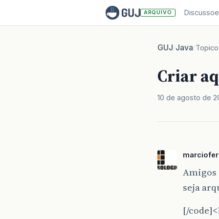
Discussoe
ARQUIVO
GUJ
Java
/
/
Topico
Criar a
10 de agosto de 2
marciofe
Amigos d
seja arq
[/code]<