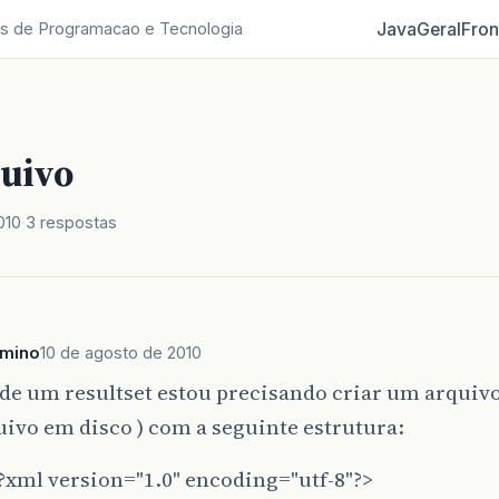
Java
Geral
Fron
s de Programacao e Tecnologia
quivo
010
3 respostas
rmino
10 de agosto de 2010
e um resultset estou precisando criar um arquivo 
uivo em disco ) com a seguinte estrutura:
?xml version="1.0" encoding="utf-8"?>