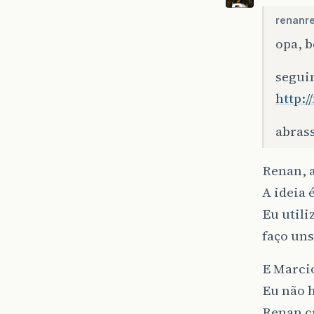
renanre
opa, 
seguin
http:
abras
Renan, 
A ideia 
Eu util
faço uns
E Marcio
Eu não h
Renan cr