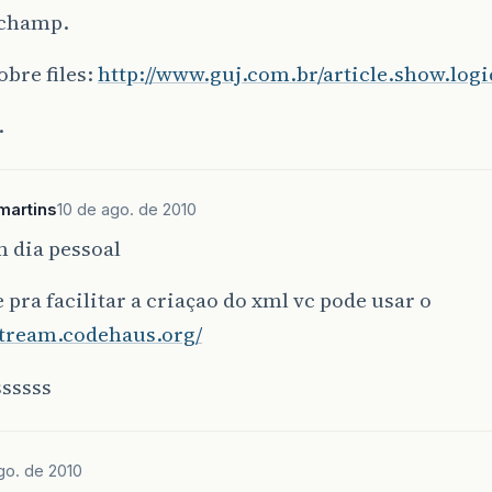
champ.
obre files:
http://www.guj.com.br/article.show.logi
.
martins
10 de ago. de 2010
 dia pessoal
 pra facilitar a criaçao do xml vc pode usar o
stream.codehaus.org/
ssssss
go. de 2010