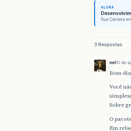
ALURA
Desenvolvim
Sua Carreira e
3 Respostas
nel
10 de a
Bom dia
Você nã
simples
Sobre gr
O pacot
Em relaç