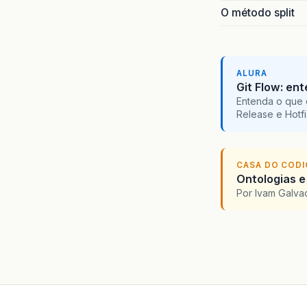
O método split
ALURA
Git Flow: en
Entenda o que 
Release e Hotf
CASA DO COD
Ontologias e
Por Ivam Galva