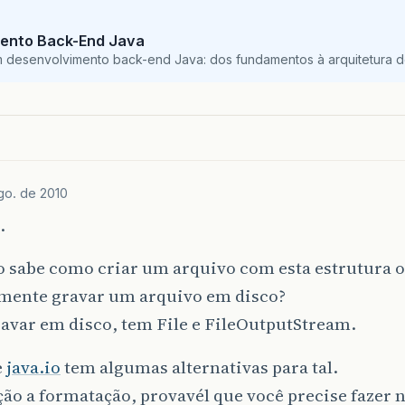
ento Back-End Java
m desenvolvimento back-end Java: dos fundamentos à arquitetura de
go. de 2010
.
o sabe como criar um arquivo com esta estrutura 
mente gravar um arquivo em disco?
avar em disco, tem File e FileOutputStream.
e
java.io
tem algumas alternativas para tal.
ão a formatação, provavél que você precise fazer 