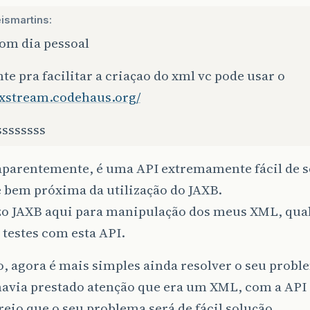
ismartins:
bom dia pessoal
te pra facilitar a criaçao do xml vc pode usar o
//xstream.codehaus.org/
ssssssss
aparentemente, é uma API extremamente fácil de s
é bem próxima da utilização do JAXB.
izo JAXB aqui para manipulação dos meus XML, qua
 testes com esta API.
, agora é mais simples ainda resolver o seu probl
avia prestado atenção que era um XML, com a API 
eio que o seu problema será de fácil solução.