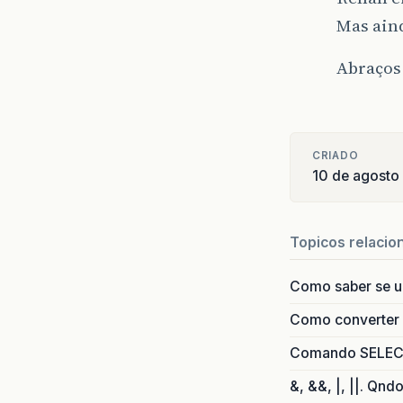
Mas aind
Abraços
CRIADO
10 de agosto
Topicos relacio
Como saber se 
Como converter i
Comando SELECT 
&, &&, |, ||. Qnd