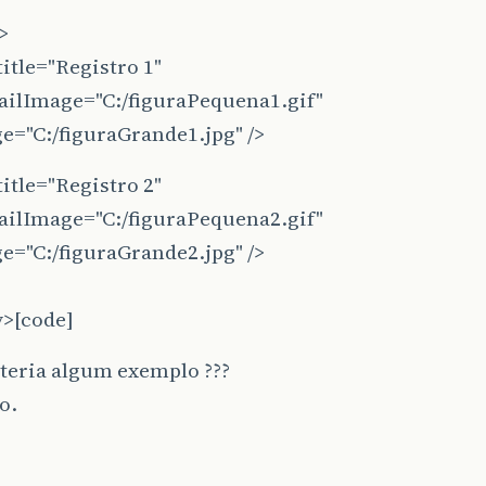
>
itle="Registro 1"
ilImage="C:/figuraPequena1.gif"
e="C:/figuraGrande1.jpg" />
itle="Registro 2"
ilImage="C:/figuraPequena2.gif"
e="C:/figuraGrande2.jpg" />
y>[code]
teria algum exemplo ???
o.