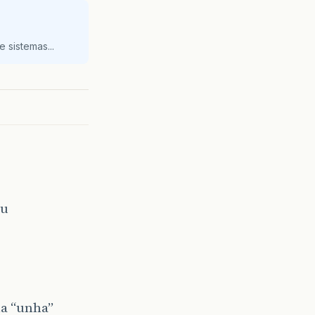
 sistemas...
ou
na “unha”