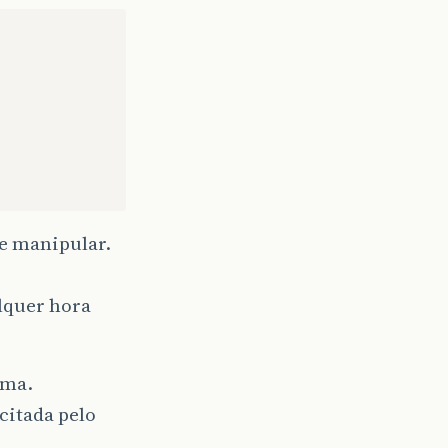
e manipular.
lquer hora
ema.
citada pelo