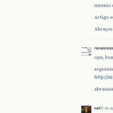
mesmo 
Artigo s
Abraços
renanreis
opa, bom
seguinte
http://x
abrasss
nel
10 de a