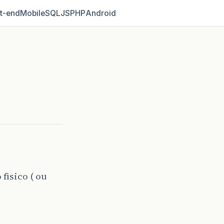
t‑end
Mobile
SQL
JS
PHP
Android
fisico ( ou