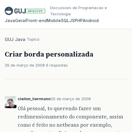
Discussoes de Programacao e
ARQUIVO
Tecnologia
Java
Geral
Front‑end
Mobile
SQL
JS
PHP
Android
GUJ
/
Java
/
Topico
Criar borda personalizada
26 de março de 2008
6 respostas
cleiton_herrmann
26 de março de 2008
Olá pessoal, to querendo fazer um
redimensionamento do componente, assim
como é feito no netbeans por exemplo,