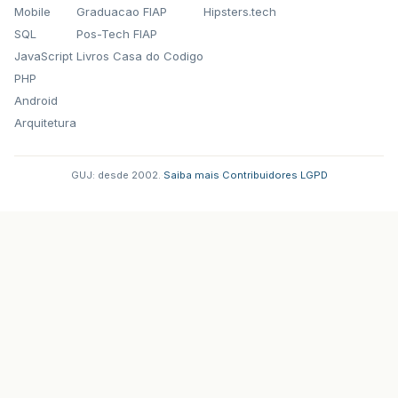
Mobile
Graduacao FIAP
Hipsters.tech
SQL
Pos-Tech FIAP
JavaScript
Livros Casa do Codigo
PHP
Android
Arquitetura
GUJ: desde 2002.
·
Saiba mais
·
Contribuidores
·
LGPD