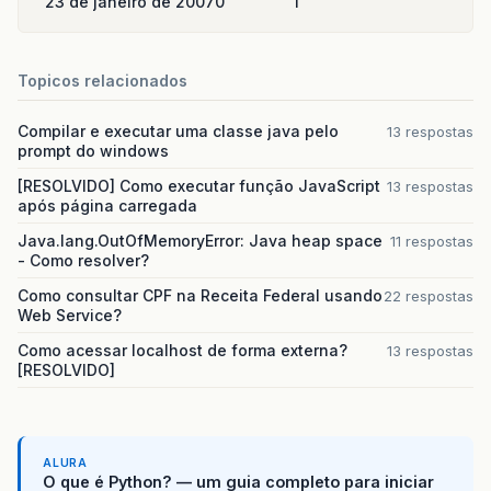
23 de janeiro de 2007
0
1
Topicos relacionados
Compilar e executar uma classe java pelo
13 respostas
prompt do windows
[RESOLVIDO] Como executar função JavaScript
13 respostas
após página carregada
Java.lang.OutOfMemoryError: Java heap space
11 respostas
- Como resolver?
Como consultar CPF na Receita Federal usando
22 respostas
Web Service?
Como acessar localhost de forma externa?
13 respostas
[RESOLVIDO]
ALURA
O que é Python? — um guia completo para iniciar