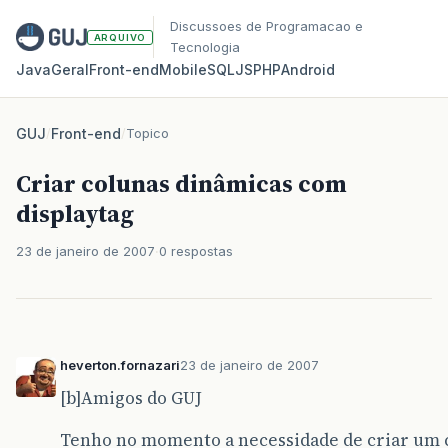
Discussoes de Programacao e
ARQUIVO
Tecnologia
Java
Geral
Front‑end
Mobile
SQL
JS
PHP
Android
GUJ
/
Front-end
/
Topico
Criar colunas dinâmicas com
displaytag
23 de janeiro de 2007
0 respostas
heverton.fornazari
23 de janeiro de 2007
[b]Amigos do GUJ
Tenho no momento a necessidade de criar um 