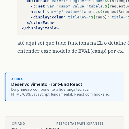
<c:forEach
var=
"i"
begin=
"0"
end=
"
${
fn
:
lengt
<c:set
var=
"camp"
value=
"tabela.
${
requestS
<c:set
var=
"y"
value=
"tabela.
${
requestScop
<display:column
titleKey=
"
${
camp
}
"
title=
"
</c:forEach>
</display:table>
até aqui sei que tudo funciona na EL o detalhe 
entender esse modelo de EVAL(camp) por ex.
ALURA
Desenvolvimento Front-End React
Do primeiro componente à liderança técnica!
HTML/CSS/JavaScript fundamental, React com hooks e...
CRIADO
RESPOSTAS
PARTICIPANTES