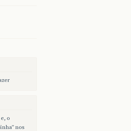
azer
e, o
tinha” nos