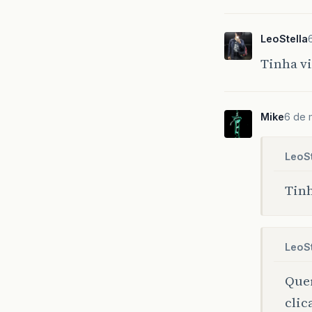
LeoStella
Tinha vi
Mike
6 de 
LeoSt
Tinh
LeoSt
Quer
clic