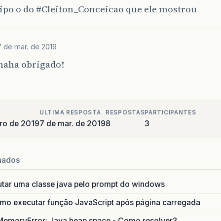
ipo o do
#Cleiton_Conceicao
que ele mostrou
7 de mar. de 2019
aha obrigado!
ULTIMA RESPOSTA
RESPOSTAS
PARTICIPANTES
iro de 2019
7 de mar. de 2019
8
3
nados
utar uma classe java pelo prompt do windows
o executar função JavaScript após página carregada
MemoryError: Java heap space - Como resolver?