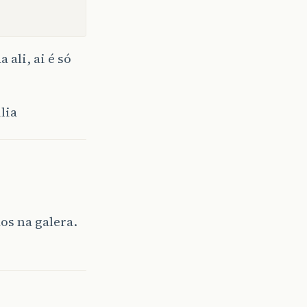
 ali, ai é só
lia
os na galera.