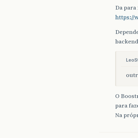
Da para 
https:/
Depende
backend,
LeoSt
outr
O Boostr
para faz
Na próp