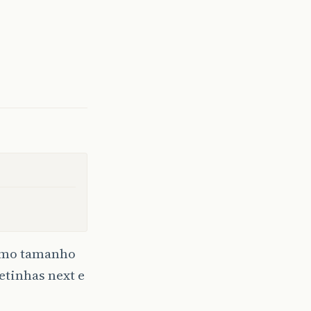
esmo tamanho
etinhas next e