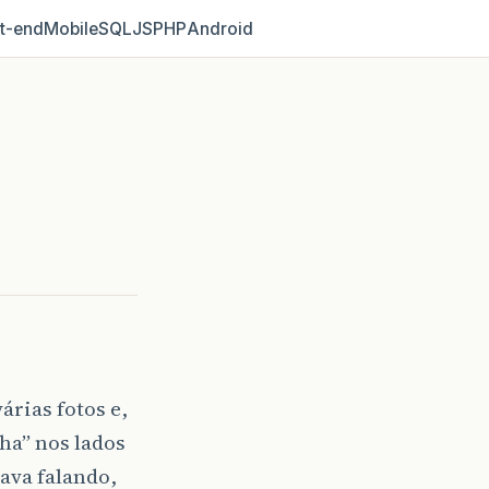
t‑end
Mobile
SQL
JS
PHP
Android
árias fotos e,
nha” nos lados
ava falando,