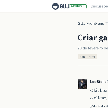
Discussoe
ARQUIVO
GUJ
Front-end
/
/
T
Criar ga
20 de fevereiro d
css
html
LeoStella
Olá, boa
o clicar
para ava