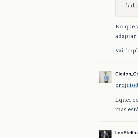
lado
E o que 
adaptar 
Vai impl
Cleiton_C
projetod
fiquei c
mas está
LeoStella