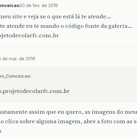
onceicao
20 de fev. de 2019
meu site e veja se o que está lá te atende…
 te atende eu te mando o código fonte da galeria…
jetodecolarfc.com.br
6 de mar. de 2019
ton_Conceicao:
.projetodecolarfc.com.br
 Exatamente assim que eu quero, as imagens do m
o clica sobre alguma imagem, abre a foto com as s
s