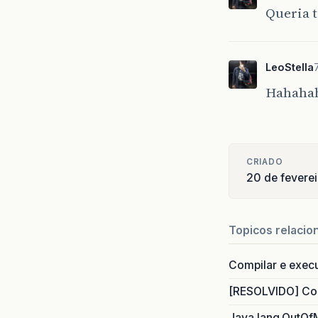
Queria t
LeoStella
Hahahah
CRIADO
20 de fevere
Topicos relacio
Compilar e exec
[RESOLVIDO] Com
Java.lang.OutOf