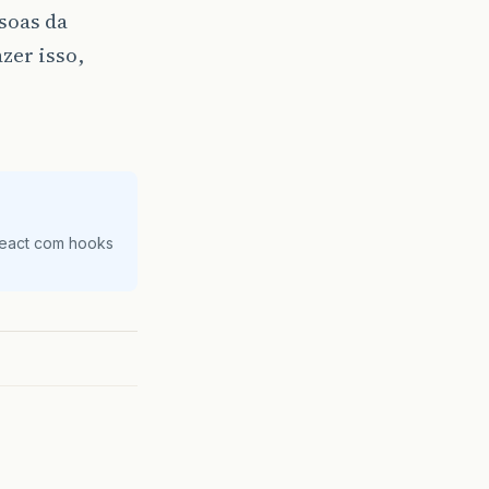
soas da
zer isso,
React com hooks