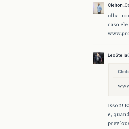
Cleiton_C
olha no 
caso ele
www.pro
LeoStella
Clei
www
Isso!!!
e, quand
previou