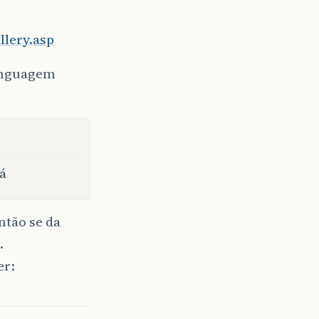
lery.asp
linguagem
á
ntão se da
.
er: