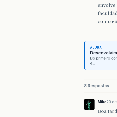
envolve
faculdad
como eu
ALURA
Desenvolvim
Do primeiro co
e...
8 Respostas
Mike
20 de
Boa tard