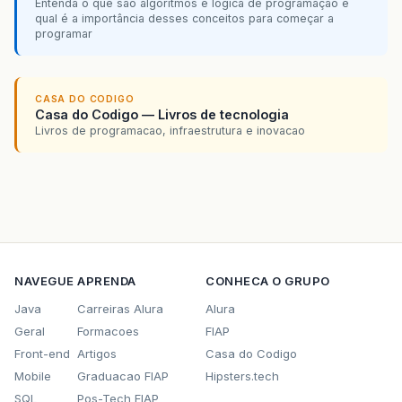
Entenda o que são algoritmos e lógica de programação e
qual é a importância desses conceitos para começar a
programar
CASA DO CODIGO
Casa do Codigo — Livros de tecnologia
Livros de programacao, infraestrutura e inovacao
NAVEGUE
APRENDA
CONHECA O GRUPO
Java
Carreiras Alura
Alura
Geral
Formacoes
FIAP
Front-end
Artigos
Casa do Codigo
Mobile
Graduacao FIAP
Hipsters.tech
SQL
Pos-Tech FIAP