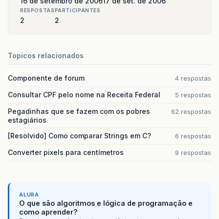
16 de setembro de 2006
17 de set. de 2006
RESPOSTAS
PARTICIPANTES
2
2
Topicos relacionados
Componente de forum
4 respostas
Consultar CPF pelo nome na Receita Federal
5 respostas
Pegadinhas que se fazem com os pobres
62 respostas
estagiários
[Resolvido] Como comparar Strings em C?
6 respostas
Converter pixels para centímetros
9 respostas
ALURA
O que são algoritmos e lógica de programação e
como aprender?