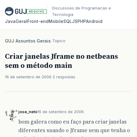
Discussoes de Programacao e
ARQUIVO
Tecnologia
Java
Geral
Front‑end
Mobile
SQL
JS
PHP
Android
GUJ
/
Assuntos Gerais
/
Topico
Criar janelas Jframe no netbeans
sem o método main
16 de setembro de 2006
2 respostas
jose_neto
16 de setembro de 2006
bom galera como eu faço para criar janelas
diferentes usando o Jframe sem que tenha o