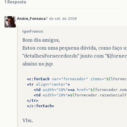
1 Resposta
Andre_Fonseca
7 de set. de 2008
IgorFranco:
Bom dia amigos,
Estou com uma pequena dúvida, como faço 
"detalhesFornecedor.do" junto com "${forne
abaixo no jsp:
<c:forEach
var=
"fornecedor"
items=
"
${
lFornec
<tr
align=
"center"
>
<td
width=
"10%"
><a
href=
"
${
fornecedor
.
nom
<td
width=
"20%"
>
${
fornecedor
.
razaoSocialF
</tr>
</c:forEach>
Vlw..