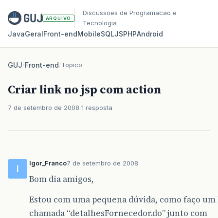
Discussoes de Programacao e
ARQUIVO
Tecnologia
Java
Geral
Front‑end
Mobile
SQL
JS
PHP
Android
GUJ
/
Front-end
/
Topico
Criar link no jsp com action
7 de setembro de 2008
1 resposta
Igor_Franco
7 de setembro de 2008
I
Bom dia amigos,
Estou com uma pequena dúvida, como faço um 
chamada “detalhesFornecedor.do” junto com