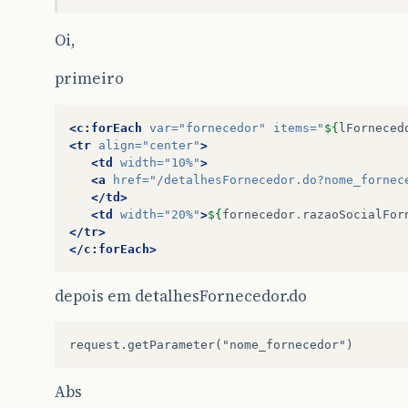
Oi,
primeiro
<c:forEach
var=
"fornecedor"
items=
"
${
lForneced
<tr
align=
"center"
>
<td
width=
"10%"
>
<a
href=
"/detalhesFornecedor.do?nome_fornec
</td>
<td
width=
"20%"
>
${
fornecedor
.
razaoSocialFor
</tr>
</c:forEach>
depois em detalhesFornecedor.do
Abs