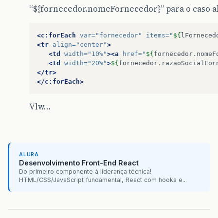
“${fornecedor.nomeFornecedor}” para o caso ab
<c:forEach
var=
"fornecedor"
items=
"
${
lForneced
<tr
align=
"center"
>
<td
width=
"10%"
><a
href=
"
${
fornecedor
.
nomeF
<td
width=
"20%"
>
${
fornecedor
.
razaoSocialFor
</tr>
</c:forEach>
Vlw…
ALURA
Desenvolvimento Front-End React
Do primeiro componente à liderança técnica!
HTML/CSS/JavaScript fundamental, React com hooks e...