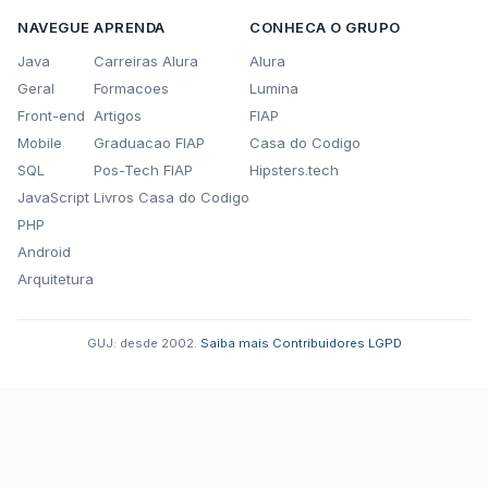
NAVEGUE
APRENDA
CONHECA O GRUPO
Java
Carreiras Alura
Alura
Geral
Formacoes
Lumina
Front-end
Artigos
FIAP
Mobile
Graduacao FIAP
Casa do Codigo
SQL
Pos-Tech FIAP
Hipsters.tech
JavaScript
Livros Casa do Codigo
PHP
Android
Arquitetura
GUJ: desde 2002.
·
Saiba mais
·
Contribuidores
·
LGPD