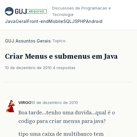
Discussoes de Programacao e
ARQUIVO
Tecnologia
Java
Geral
Front‑end
Mobile
SQL
JS
PHP
Android
GUJ
/
Assuntos Gerais
/
Topico
Criar Menus e submenus em Java
10 de dezembro de 2010
4 respostas
VIRGO
10 de dezembro de 2010
Boa tarde…tenho uma duvida…qual é o
codigo para criar menus para java?
tipo uma caixa de multibanco tem