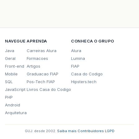
NAVEGUE
APRENDA
CONHECA O GRUPO
Java
Carreiras Alura
Alura
Geral
Formacoes
Lumina
Front-end
Artigos
FIAP
Mobile
Graduacao FIAP
Casa do Codigo
SQL
Pos-Tech FIAP
Hipsters.tech
JavaScript
Livros Casa do Codigo
PHP
Android
Arquitetura
GUJ: desde 2002.
·
Saiba mais
·
Contribuidores
·
LGPD