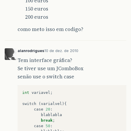
100 euros
150 euros
200 euros
como meto isso em codigo?
alanrodrigues
10 de dez. de 2010
Tem interface gráfica?
Se tiver use um JComboBox
senão use o switch case
int
variavel
;
switch
(
varialvel
){
case
20
:
blablabla
break
;
case
50
: