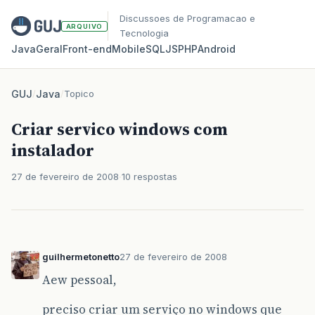
Discussoes de Programacao e
ARQUIVO
Tecnologia
Java
Geral
Front‑end
Mobile
SQL
JS
PHP
Android
GUJ
/
Java
/
Topico
Criar servico windows com
instalador
27 de fevereiro de 2008
10 respostas
guilhermetonetto
27 de fevereiro de 2008
Aew pessoal,
preciso criar um serviço no windows que