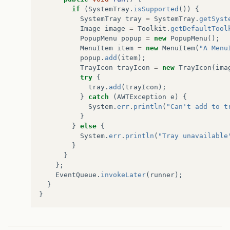
if
(
SystemTray
.
isSupported
())
{
SystemTray
tray
=
SystemTray
.
getSyst
Image
image
=
Toolkit
.
getDefaultTool
PopupMenu
popup
=
new
PopupMenu
();
MenuItem
item
=
new
MenuItem
(
"A Menu
popup
.
add
(
item
);
TrayIcon
trayIcon
=
new
TrayIcon
(
ima
try
{
tray
.
add
(
trayIcon
);
}
catch
(
AWTException
e
)
{
System
.
err
.
println
(
"Can't add to t
}
}
else
{
System
.
err
.
println
(
"Tray unavailable
}
}
};
EventQueue
.
invokeLater
(
runner
);
}
}