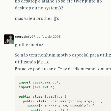
no desktop o atalho só se ele tiver junto no
desktop ou no system32
mas valeu brother []'s
correainfo
27 de fev. de 2008
guilhermetn3
Se não tem nenhum motivo especial para utiliza
utilizando jdk 1.6.
Entao vc pode usar o Tray da jdk mesmo tem 
import
javax.swing.*
;
import
java.awt.*
;
public
class
BasicTray
{
public
static
void
main
(
String
args
[]
)
{
Runnable
runner
=
new
Runnable
()
{
public
void
run
()
{