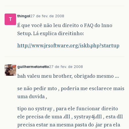
thingol
27 de fev. de 2008
T
É que você não leu direito o FAQ do Inno
Setup. Lá explica direitinho:
http://www.jrsoftware.org/iskb.php?startup
guilhermetonetto
27 de fev. de 2008
bah valeu meu brother, obrigado mesmo …
se não pedir mto , poderia me esclarece mais
uma duvida ,
tipo no systray , para ele funcionar direito
ele precisa de uma .dll , systray4j.dll , esta dll
precisa estar na mesma pasta do .jar pra ela