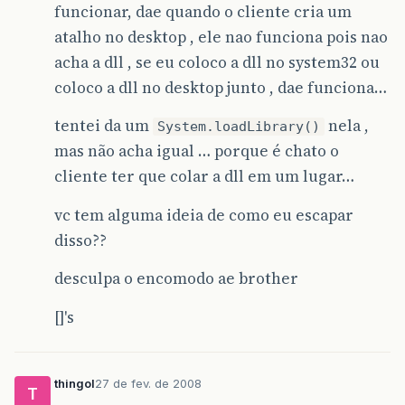
funcionar, dae quando o cliente cria um
atalho no desktop , ele nao funciona pois nao
acha a dll , se eu coloco a dll no system32 ou
coloco a dll no desktop junto , dae funciona…
tentei da um
nela ,
System.loadLibrary()
mas não acha igual … porque é chato o
cliente ter que colar a dll em um lugar…
vc tem alguma ideia de como eu escapar
disso??
desculpa o encomodo ae brother
[]'s
thingol
27 de fev. de 2008
T