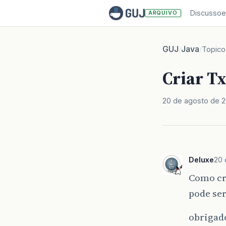
Discussoe
ARQUIVO
GUJ
Java
/
/
Topico
Criar Tx
20 de agosto de 2
Deluxe
20 
Como cr
pode se
obrigad