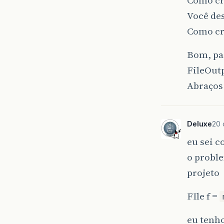
Você des
Como cri
Bom, par
FileOutp
Abraços
Deluxe
20 
eu sei c
o probl
projeto
FIle f =
eu tenh