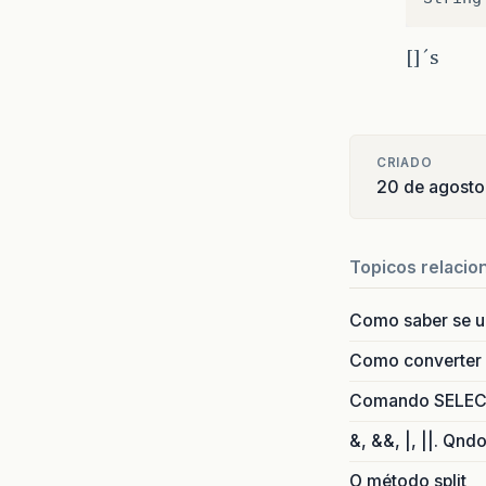
[]´s
CRIADO
20 de agosto
Topicos relacio
Como saber se 
Como converter i
Comando SELECT 
&, &&, |, ||. Qnd
O método split