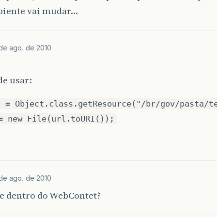
biente vai mudar…
de ago. de 2010
de usar:
l = Object.class.getResource("/br/gov/pasta/t
= new File(url.toURI());
de ago. de 2010
se dentro do WebContet?