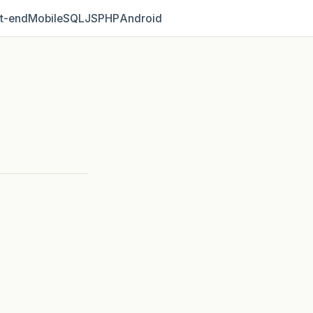
t‑end
Mobile
SQL
JS
PHP
Android