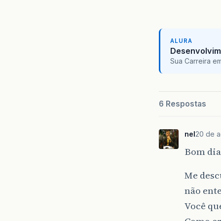
ALURA
Desenvolvim
Sua Carreira e
6 Respostas
nel
20 de a
Bom dia
Me desc
não ent
Você qu
Como cri