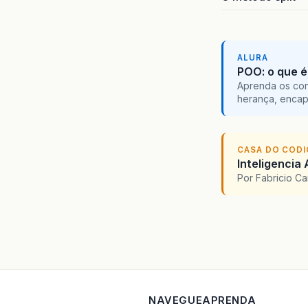
ALURA
POO: o que é
Aprenda os con
herança, encap
CASA DO COD
Inteligencia 
Por Fabricio C
NAVEGUE
APRENDA