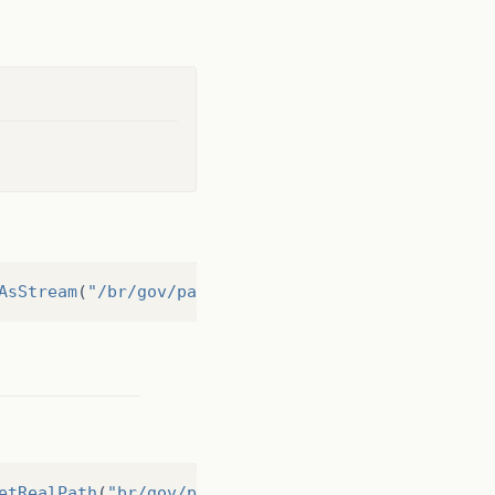
AsStream
(
"/br/gov/pasta/teste.txt"
);
etRealPath
(
"br/gov/pasta/teste.txt"
);