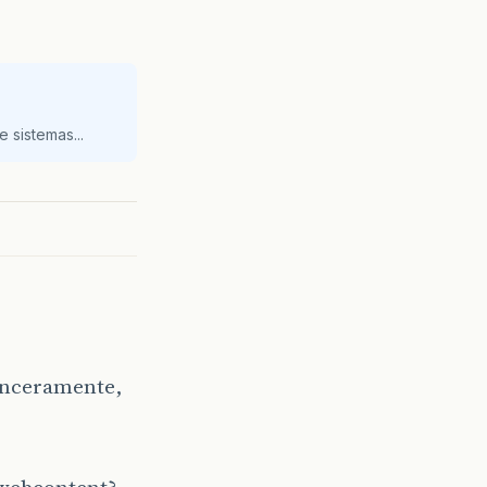
 sistemas...
sinceramente,
 webcontent?