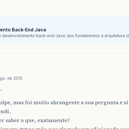
ento Back-End Java
m desenvolvimento back-end Java: dos fundamentos à arquitetura de
go. de 2010
.
ulpe, mas foi muito abrangente a sua pergunta e 
endi.
er saber o que, exatamente?
ar um .txt na mão e se ele pode ser adicionado ao