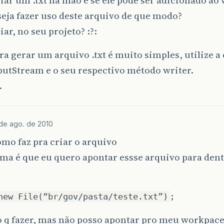
eja fazer uso deste arquivo de que modo?
ar, no seu projeto? :?:
a gerar um arquivo .txt é muito simples, utilize a 
utStream e o seu respectivo método writer.
.
de ago. de 2010
omo faz pra criar o arquivo
ema é que eu quero apontar essse arquivo para den
;
new File(“br/gov/pasta/teste.txt”)
o q fazer, mas não posso apontar pro meu workpac