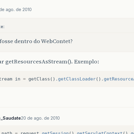
de ago. de 2010
e:
 fosse dentro do WebContet?
ar getResourcesAsStream(). Exemplo:
tream
in
=
getClass
().
getClassLoader
().
getResource
e_Saudate
20 de ago. de 2010
path
=
request
.
getSession
().
getServletContext
().
g