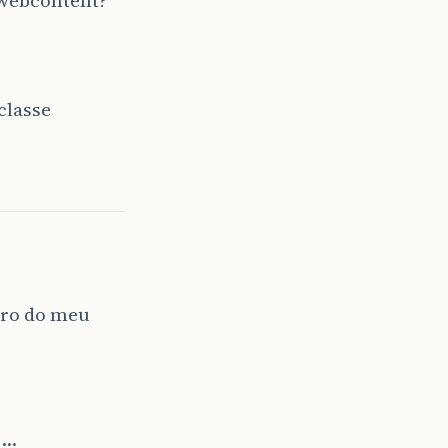
classe
tro do meu
e…