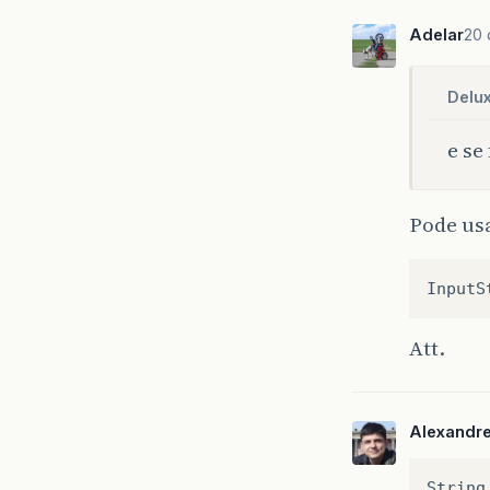
Adelar
20 
Delux
e se
Pode us
InputS
Att.
Alexandr
String