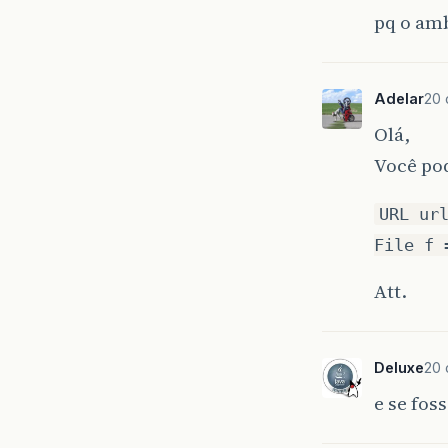
pq o am
Adelar
20 
Olá,
Você po
URL ur
File f 
Att.
Deluxe
20 
e se fos