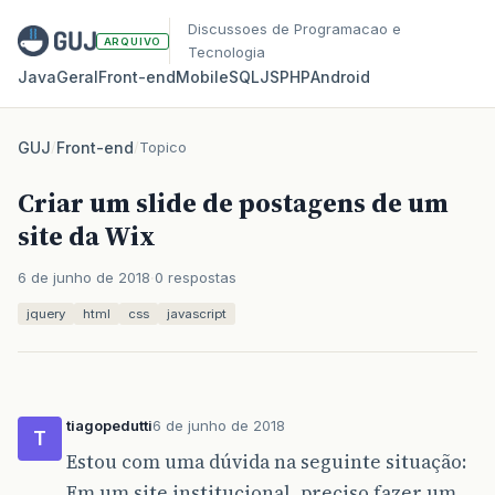
Discussoes de Programacao e
ARQUIVO
Tecnologia
Java
Geral
Front‑end
Mobile
SQL
JS
PHP
Android
GUJ
/
Front-end
/
Topico
Criar um slide de postagens de um
site da Wix
6 de junho de 2018
0 respostas
jquery
html
css
javascript
tiagopedutti
6 de junho de 2018
T
Estou com uma dúvida na seguinte situação:
Em um site institucional, preciso fazer um