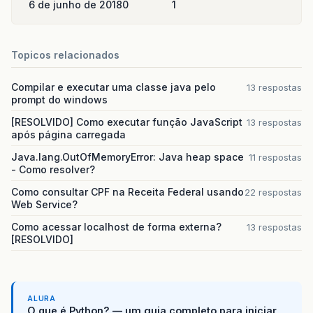
6 de junho de 2018
0
1
Topicos relacionados
Compilar e executar uma classe java pelo
13 respostas
prompt do windows
[RESOLVIDO] Como executar função JavaScript
13 respostas
após página carregada
Java.lang.OutOfMemoryError: Java heap space
11 respostas
- Como resolver?
Como consultar CPF na Receita Federal usando
22 respostas
Web Service?
Como acessar localhost de forma externa?
13 respostas
[RESOLVIDO]
ALURA
O que é Python? — um guia completo para iniciar