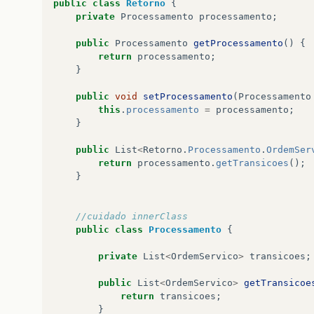
public
class
Retorno
{
private
Processamento
processamento
;
public
Processamento
getProcessamento
()
{
return
processamento
;
}
public
void
setProcessamento
(
Processamento
this
.
processamento
=
processamento
;
}
public
List
<
Retorno
.
Processamento
.
OrdemSer
return
processamento
.
getTransicoes
();
}
//cuidado innerClass
public
class
Processamento
{
private
List
<
OrdemServico
>
transicoes
;
public
List
<
OrdemServico
>
getTransicoe
return
transicoes
;
}