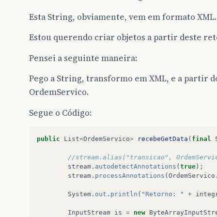
Esta String, obviamente, vem em formato XML.
Estou querendo criar objetos a partir deste ret
Pensei a seguinte maneira:
Pego a String, transformo em XML, e a partir d
OrdemServico.
Segue o Código:
public
List
<
OrdemServico
>
recebeGetData
(
final
//stream.alias("transicao", OrdemServi
stream
.
autodetectAnnotations
(
true
);
stream
.
processAnnotations
(
OrdemServico
System
.
out
.
println
(
"Retorno: "
+
integ
InputStream
is
=
new
ByteArrayInputStr