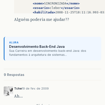
public
void
setTipoOrdemServico
(
String
tip
<nome>
SINCRONIZADA
</nome>
this
.
tipoOrdemServico
=
tipoOrdemServi
<usuario>
cleber
</usuario>
}
<habilitada>
2008-11-25T18:11:16.993-03
<executada>
2008-11-25T18:11:16.993-03:
Alguém poderia me ajudar??
<sincronizadaServidor>
2008-11-25T18:11
<sincronizadaDispositivo>
2008-11-25T17
<statusOrdemServico>
Sincronizada
</stat
</transicao>
<transicao
id=
"10257327"
>
ALURA
<empresa>
77
</empresa>
Desenvolvimento Back-End Java
<tipoOrdemServico>
Net
SP
Cop
Rede
Flux
Sua Carreira em desenvolvimento back-end Java: dos
<ordemServico>
OC5
</ordemServico>
fundamentos à arquitetura de sistemas...
<status>
Executada
</status>
<nome>
LIDA
</nome>
<usuario>
cleber
</usuario>
<habilitada>
2008-11-25T18:11:21.723-03
9 Respostas
<executada>
2008-11-25T18:11:21.723-03:
<sincronizadaServidor>
2008-11-25T18:12
<sincronizadaDispositivo>
2008-11-25T17
<statusOrdemServico>
Lida
</statusOrdemS
Tche
19 de fev. de 2009
</transicao>
Ah…
<transicao
id=
"10257345"
>
<empresa>
77
</empresa>