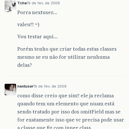
<empresa>
77
</empresa>
Tche
19 de fev. de 2009
<tipoOrdemServico>
Net
SP
Cop
Rede
Flu
Porra nextuser…
<ordemServico>
OC5
</ordemServico>
<status>
Executada
</status>
<nome>
Imagem1
</nome>
valeu!!! =)
<usuario>
cleber
</usuario>
<habilitada>
2008-11-25T18:11:23.46-03
Vou testar aqui…
<executada>
2008-11-25T18:12:34.567-03
<sincronizadaServidor>
2008-11-25T18:1
Porém tenho que criar todas estas classes
<sincronizadaDispositivo>
2008-11-25T1
<statusOrdemServico>
Ativa
</statusOrde
mesmo se eu não for utilizar nenhuma
<variaveis>
delas?
<variavel
nome=
"imagem1"
>
<valor>
Imagem
anexada
ao
repositó
</variavel>
</variaveis>
nextuser
19 de fev. de 2009
</transicao>
</transicoes>
como disse creio que sim!! ele ja reclama
<eventos
/>
quando tem um elemento que nuam está
</processamento>
<eventos
/>
sendo tratado por isso dos omitField mas se
</retorno>
for exatamente isso que vc precisa pode usar
a classe que fiz com inner class