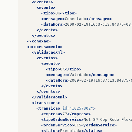
<eventos>
return
sincronizadaDispositivo
;
<evento>
}
<tipo>
OK
</tipo>
<mensagem>
Conectado
</mensagem>
public
void
setSincronizadaDispositivo
(
Str
<dataHora>
2009-02-19T16:37:13.84375-03
this
.
sincronizadaDispositivo
=
sincron
</evento>
</eventos>
setData
(
calendario
.
extrairDataHora
(
si
</conexao>
setHora
(
calendario
.
extrairDataHora
(
si
<processamento>
<validacaoXml>
}
<eventos>
<evento>
public
String
getStatusOrdemServico
()
{
<tipo>
OK
</tipo>
return
statusOrdemServico
;
<mensagem>
Validado
</mensagem>
}
<dataHora>
2009-02-19T16:37:13.84375-
</evento>
public
void
setStatusOrdemServico
(
String
s
</eventos>
this
.
statusOrdemServico
=
statusOrdemS
</validacaoXml>
}
<transicoes>
<transicao
id=
"10257302"
>
public
String
getTipoOrdemServico
()
{
<empresa>
77
</empresa>
return
tipoOrdemServico
;
<tipoOrdemServico>
Net
SP
Cop
Rede
Flux
}
<ordemServico>
OC5
</ordemServico>
<status>
Executada
</status>