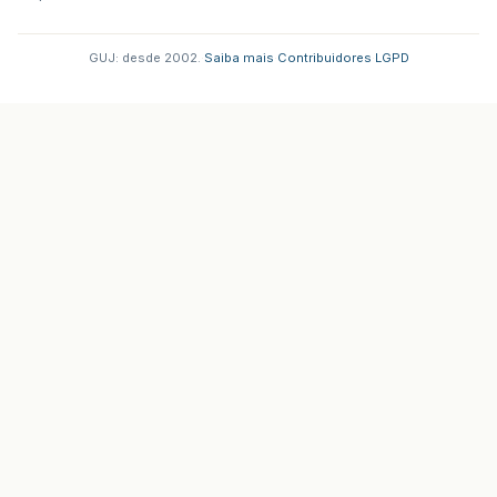
GUJ: desde 2002.
·
Saiba mais
·
Contribuidores
·
LGPD