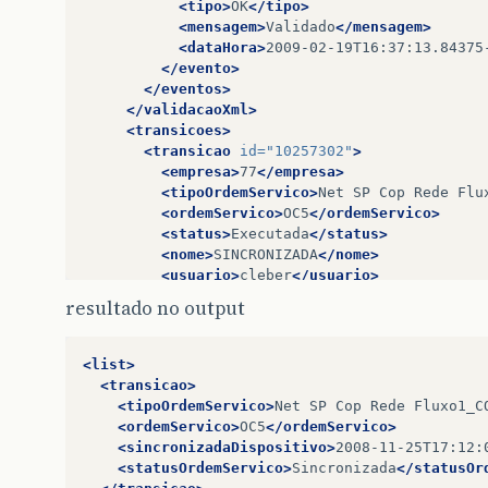
return
ordemServico
;
<tipo>
OK
</tipo>
}
<mensagem>
Validado
</mensagem>
public
void
setOrdemServico
(
String
<dataHora>
2009-02-19T16:37:13.84375
this
.
ordemServico
=
ordemServi
</evento>
}
</eventos>
public
String
getSincronizadaDispo
</validacaoXml>
return
sincronizadaDispositivo
<transicoes>
}
<transicao
id=
"10257302"
>
public
void
setSincronizadaDisposi
<empresa>
77
</empresa>
this
.
sincronizadaDispositivo
=
<tipoOrdemServico>
Net
SP
Cop
Rede
Flu
}
<ordemServico>
OC5
</ordemServico>
public
String
getStatusOrdemServic
<status>
Executada
</status>
return
statusOrdemServico
;
<nome>
SINCRONIZADA
</nome>
}
<usuario>
cleber
</usuario>
public
void
setStatusOrdemServico
(
<habilitada>
2008-11-25T18:11:16.993-0
resultado no output
this
.
statusOrdemServico
=
stat
<executada>
2008-11-25T18:11:16.993-03
}
<sincronizadaServidor>
2008-11-25T18:1
public
String
getData
()
{
<sincronizadaDispositivo>
2008-11-25T1
<list>
return
data
;
<statusOrdemServico>
Sincronizada
</sta
<transicao>
}
</transicao>
<tipoOrdemServico>
Net
SP
Cop
Rede
Fluxo1_C
public
void
setData
(
String
data
)
{
<transicao
id=
"10257327"
>
<ordemServico>
OC5
</ordemServico>
this
.
data
=
data
;
<empresa>
77
</empresa>
<sincronizadaDispositivo>
2008-11-25T17:12:
}
<tipoOrdemServico>
Net
SP
Cop
Rede
Flu
<statusOrdemServico>
Sincronizada
</statusOr
public
String
getHora
()
{
<ordemServico>
OC5
</ordemServico>