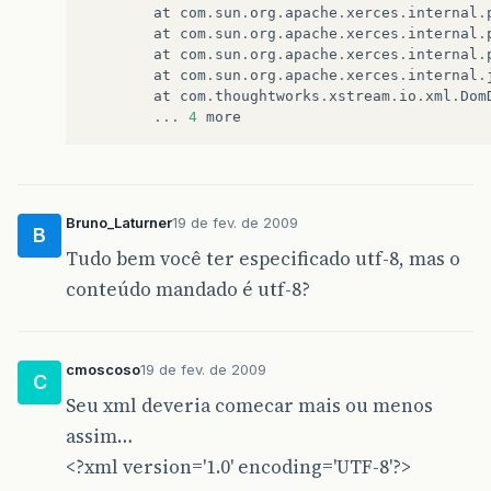
at
com
.
sun
.
org
.
apache
.
xerces
.
internal
.
at
com
.
sun
.
org
.
apache
.
xerces
.
internal
.
at
com
.
sun
.
org
.
apache
.
xerces
.
internal
.
at
com
.
sun
.
org
.
apache
.
xerces
.
internal
.
at
com
.
thoughtworks
.
xstream
.
io
.
xml
.
Dom
...
4
more
Bruno_Laturner
19 de fev. de 2009
B
Tudo bem você ter especificado utf-8, mas o
conteúdo mandado é utf-8?
cmoscoso
19 de fev. de 2009
C
Seu xml deveria comecar mais ou menos
assim…
<?xml version='1.0' encoding='UTF-8'?>