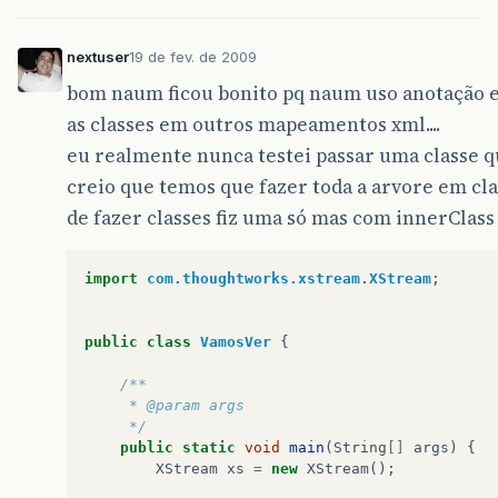
nextuser
19 de fev. de 2009
bom naum ficou bonito pq naum uso anotação 
as classes em outros mapeamentos xml....
eu realmente nunca testei passar uma classe q
creio que temos que fazer toda a arvore em cla
de fazer classes fiz uma só mas com innerClass 
import
com.thoughtworks.xstream.XStream
;
public
class
VamosVer
{
/**
	 * @param args
	 */
public
static
void
main
(
String
[]
args
)
{
XStream
xs
=
new
XStream
();