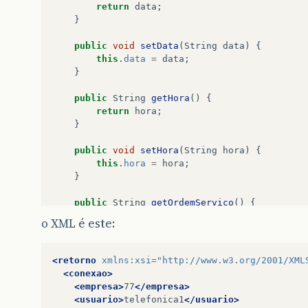
return
data
;
}
public
void
setData
(
String
data
)
{
this
.
data
=
data
;
}
public
String
getHora
()
{
return
hora
;
}
public
void
setHora
(
String
hora
)
{
this
.
hora
=
hora
;
}
public
String
getOrdemServico
()
{
return
ordemServico
;
o XML é este:
}
public
void
setOrdemServico
(
String
ordemSe
<retorno
xmlns:xsi=
"http://www.w3.org/2001/XML
this
.
ordemServico
=
ordemServico
;
<conexao>
}
<empresa>
77
</empresa>
<usuario>
telefonica1
</usuario>
public
String
getSincronizadaDispositivo
()