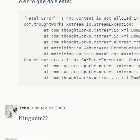
o erro que dá é este:
<tipoOrdemServico>
Net
SP
Cop
Rede
Flux
<ordemServico>
OC5
</ordemServico>
<status>
Executada
</status>
[
Fatal
Error
]
:
1
:
40
:
Content
is
not
allowed
in
<nome>
FIM
</nome>
com
.
thoughtworks
.
xstream
.
io
.
StreamException
:
<usuario>
cleber
</usuario>
at
com
.
thoughtworks
.
xstream
.
io
.
xml
.
Dom
<habilitada>
2008-11-25T18:12:34.567-03
at
com
.
thoughtworks
.
xstream
.
io
.
xml
.
Dom
<executada>
2008-11-25T18:12:34.567-03:
at
com
.
thoughtworks
.
xstream
.
XStream
.
fr
<sincronizadaServidor>
2008-11-25T18:12
at
mxtelefonica
.
webservice
.
RecebeGetDa
<sincronizadaDispositivo>
2008-11-25T17
at
mxtelefonica
.
main
.
mainClass
.
main
(
ma
<statusOrdemServico>
Finalizada
</status
Caused
by
:
org
.
xml
.
sax
.
SAXParseException
:
Cont
</transicao>
at
com
.
sun
.
org
.
apache
.
xerces
.
internal
.
<transicao
id=
"10257342"
>
at
com
.
sun
.
org
.
apache
.
xerces
.
internal
.
<empresa>
77
</empresa>
at
com
.
thoughtworks
.
xstream
.
io
.
xml
.
Dom
<tipoOrdemServico>
Net
SP
Cop
Rede
Flux
<ordemServico>
OC5
</ordemServico>
<status>
Executada
</status>
<nome>
Imagem1
</nome>
<usuario>
cleber
</usuario>
Tche
19 de fev. de 2009
<habilitada>
2008-11-25T18:11:23.46-03:
<executada>
2008-11-25T18:12:34.567-03:
Ninguém??
<sincronizadaServidor>
2008-11-25T18:12
<sincronizadaDispositivo>
2008-11-25T17
<statusOrdemServico>
Ativa
</statusOrdem
<variaveis>