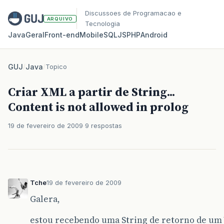
Discussoes de Programacao e
ARQUIVO
Tecnologia
Java
Geral
Front‑end
Mobile
SQL
JS
PHP
Android
GUJ
/
Java
/
Topico
Criar XML a partir de String...
Content is not allowed in prolog
19 de fevereiro de 2009
9 respostas
Tche
19 de fevereiro de 2009
Galera,
estou recebendo uma String de retorno de um