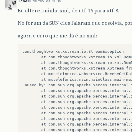
Tche
19 de fev. de 2009
<variavel
nome=
"imagem1"
>
<valor>
Imagem
anexada
ao
repositór
Eu alterei minha xml, de utf-16 para utf-8.
</variavel>
</variaveis>
No forum da SUN eles falaram que resolvia, po
</transicao>
</transicoes>
agora o erro que me dá é no xml:
<eventos
/>
</processamento>
<eventos
/>
com
.
thoughtworks
.
xstream
.
io
.
StreamException
:
</retorno>
at
com
.
thoughtworks
.
xstream
.
io
.
xml
.
Dom
at
com
.
thoughtworks
.
xstream
.
io
.
xml
.
Dom
at
com
.
thoughtworks
.
xstream
.
XStream
.
fr
at
mxtelefonica
.
webservice
.
RecebeGetDa
at
mxtelefonica
.
main
.
mainClass
.
main
(
ma
Caused
by
:
com
.
sun
.
org
.
apache
.
xerces
.
internal
.
at
com
.
sun
.
org
.
apache
.
xerces
.
internal
.
at
com
.
sun
.
org
.
apache
.
xerces
.
internal
.
at
com
.
sun
.
org
.
apache
.
xerces
.
internal
.
at
com
.
sun
.
org
.
apache
.
xerces
.
internal
.
at
com
.
sun
.
org
.
apache
.
xerces
.
internal
.
at
com
.
sun
.
org
.
apache
.
xerces
.
internal
.
at
com
.
sun
.
org
.
apache
.
xerces
.
internal
.
at
com
.
sun
.
org
.
apache
.
xerces
.
internal
.