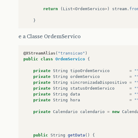
return
(
List
<
OrdemServico
>
)
stream
.
fro
}
e a Classe OrdemServico
@XStreamAlias
(
"transicao"
)
public
class
OrdemServico
{
private
String
tipoOrdemServico
=
"
private
String
ordemServico
=
"
private
String
sincronizadaDispositivo
=
"
private
String
statusOrdemServico
=
"
private
String
data
=
"
private
String
hora
=
"
private
Calendario
calendario
=
new
Calend
public
String
getData
()
{