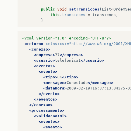
public
void
setTransicoes
(
List
<
OrdemSe
this
.
transicoes
=
transicoes
;
}
//cuidado innerClass da innerClass
<?xml version="1.0" encoding="UTF-8"?>
public
class
OrdemServico
{
<retorno
xmlns:xsi=
"http://www.w3.org/2001/XM
<conexao>
private
String
tipoOrdemServico
;
<empresa>
77
</empresa>
private
String
ordemServico
;
<usuario>
telefonica1
</usuario>
private
String
sincronizadaDisposi
<eventos>
private
String
statusOrdemServico
;
<evento>
private
String
data
;
<tipo>
OK
</tipo>
private
String
hora
;
<mensagem>
Conectado
</mensagem>
<dataHora>
2009-02-19T16:37:13.84375-0
public
String
getTipoOrdemServico
(
</evento>
return
tipoOrdemServico
;
</eventos>
}
</conexao>
public
void
setTipoOrdemServico
(
St
<processamento>
this
.
tipoOrdemServico
=
tipoOr
<validacaoXml>
}
<eventos>
public
String
getOrdemServico
()
{
<evento>