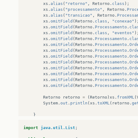
xs
.
alias
(
"retorno"
,
Retorno
.
class
);
xs
.
alias
(
"processamento"
,
Retorno
.
Proc
xs
.
alias
(
"transicao"
,
Retorno
.
Processa
xs
.
omitField
(
Retorno
.
class
,
"conexao"
)
xs
.
omitField
(
Retorno
.
Processamento
.
cla
xs
.
omitField
(
Retorno
.
class
,
"eventos"
)
xs
.
omitField
(
Retorno
.
Processamento
.
cla
xs
.
omitField
(
Retorno
.
Processamento
.
Ord
xs
.
omitField
(
Retorno
.
Processamento
.
Ord
xs
.
omitField
(
Retorno
.
Processamento
.
Ord
xs
.
omitField
(
Retorno
.
Processamento
.
Ord
xs
.
omitField
(
Retorno
.
Processamento
.
Ord
xs
.
omitField
(
Retorno
.
Processamento
.
Ord
xs
.
omitField
(
Retorno
.
Processamento
.
Ord
xs
.
omitField
(
Retorno
.
Processamento
.
Ord
Retorno
retorno
=
(
Retorno
)
xs
.
fromXML
(
System
.
out
.
println
(
xs
.
toXML
(
retorno
.
ge
}
}
import
java.util.List
;