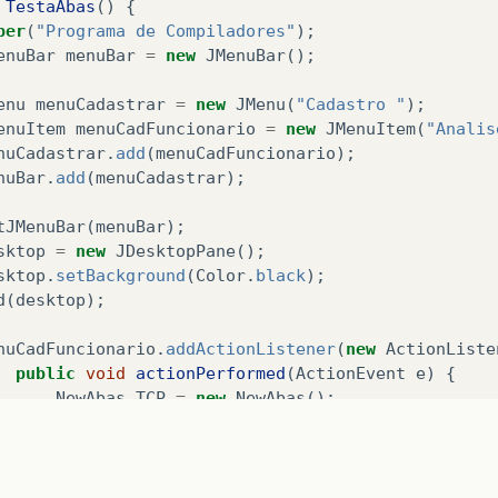
TestaAbas
()
{
per
(
"Programa de Compiladores"
);
enuBar
menuBar
=
new
JMenuBar
();
enu
menuCadastrar
=
new
JMenu
(
"Cadastro "
);
enuItem
menuCadFuncionario
=
new
JMenuItem
(
"Analis
nuCadastrar
.
add
(
menuCadFuncionario
);
nuBar
.
add
(
menuCadastrar
);
tJMenuBar
(
menuBar
);
sktop
=
new
JDesktopPane
();
sktop
.
setBackground
(
Color
.
black
);
d
(
desktop
);
nuCadFuncionario
.
addActionListener
(
new
ActionListe
public
void
actionPerformed
(
ActionEvent
e
)
{
NewAbas
TCP
=
new
NewAbas
();
desktop
.
add
(
TCP
);
TCP
.
setSize
(
690
,
490
);
TCP
.
setVisible
(
true
);