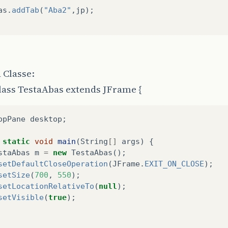
as
.
addTab
(
"Aba2"
,
jp
);
 Classe:
lass TestaAbas extends JFrame {
opPane
desktop
;
static
void
main
(
String
[]
args
)
{
staAbas
m
=
new
TestaAbas
();
setDefaultCloseOperation
(
JFrame
.
EXIT_ON_CLOSE
);
setSize
(
700
,
550
);
setLocationRelativeTo
(
null
);
setVisible
(
true
);