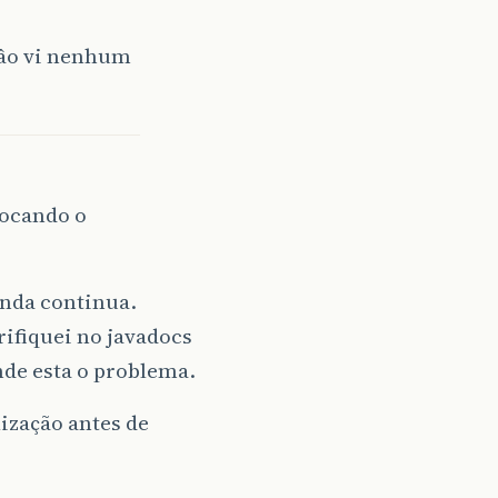
Nâo vi nenhum
locando o
inda continua.
ifiquei no javadocs
de esta o problema.
ização antes de