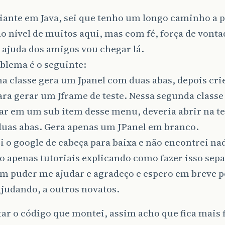
iante em Java, sei que tenho um longo caminho a p
o nível de muitos aqui, mas com fé, força de vont
 ajuda dos amigos vou chegar lá.
blema é o seguinte:
a classe gera um Jpanel com duas abas, depois cri
para gerar um Jframe de teste. Nessa segunda clas
car em um sub item desse menu, deveria abrir na te
duas abas. Gera apenas um JPanel em branco.
ei o google de cabeça para baixa e não encontrei nad
o apenas tutoriais explicando como fazer isso se
m puder me ajudar e agradeço e espero em breve p
ajudando, a outros novatos.
ar o código que montei, assim acho que fica mais f