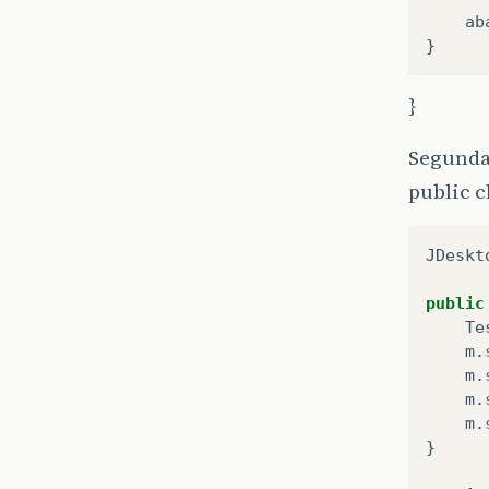
ab
}
}
Segunda
public c
JDeskt
public
Te
m
.
m
.
m
.
m
.
}