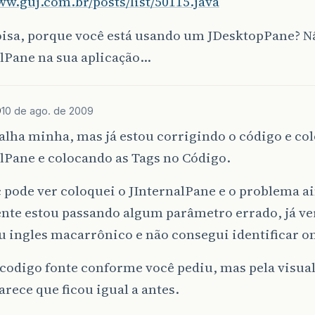
ww.guj.com.br/posts/list/50115.java
oisa, porque você está usando um JDesktopPane? 
alPane na sua aplicação…
9
10 de ago. de 2009
alha minha, mas já estou corrigindo o código e co
lPane e colocando as Tags no Código.
pode ver coloquei o JInternalPane e o problema a
nte estou passando algum parâmetro errado, já ver
 ingles macarrônico e não consegui identificar on
 codigo fonte conforme você pediu, mas pela visual
arece que ficou igual a antes.