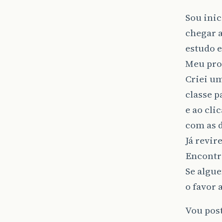
Sou inic
chegar a
estudo e
Meu pro
Criei um
classe 
e ao cli
com as 
Já revir
Encontr
Se algue
o favor 
Vou post