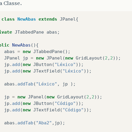
 Classe.
class
NewAbas
extends
JPanel
{
ivate
JTabbedPane
abas
;
blic
NewAbas
(){
abas
=
new
JTabbedPane
();
JPanel
jp
=
new
JPanel
(
new
GridLayout
(
2
,
2
));
jp
.
add
(
new
JButton
(
"Léxico"
));
jp
.
add
(
new
JTextField
(
"Léxico"
));
abas
.
addTab
(
"Léxico"
,
jp
);
jp
=
new
JPanel
(
new
GridLayout
(
2
,
2
));
jp
.
add
(
new
JButton
(
"Código"
));
jp
.
add
(
new
JTextField
(
"Código"
));
abas
.
addTab
(
"Aba2"
,
jp
);