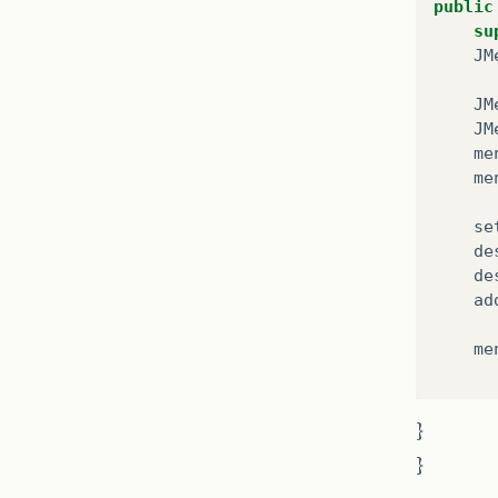
public
su
JM
JM
JM
me
me
se
de
de
ad
me
}
}