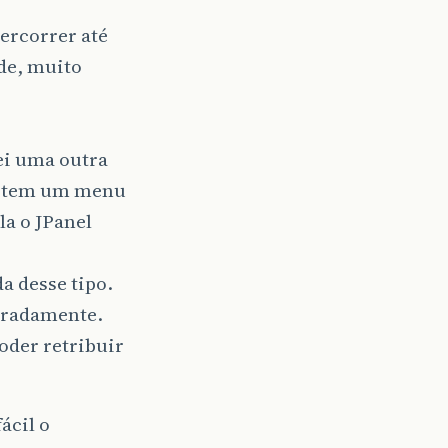
ercorrer até
ade, muito
ei uma outra
se tem um menu
la o JPanel
a desse tipo.
paradamente.
oder retribuir
ácil o