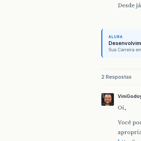
Desde já
}
ALURA
Desenvolvim
Sua Carreira e
2 Respostas
ViniGodo
Oi,
Você pod
apropria