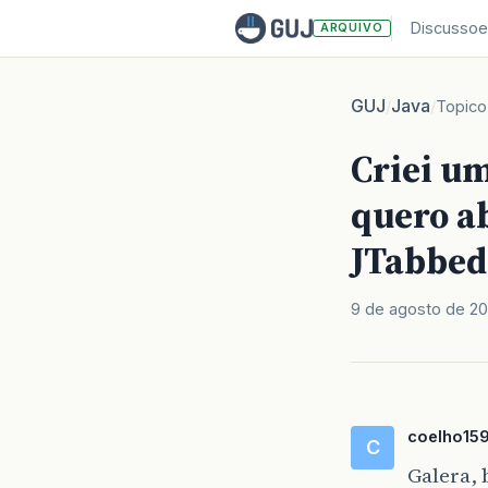
Discussoe
ARQUIVO
GUJ
Java
/
/
Topico
Criei u
quero a
JTabbe
9 de agosto de 2
coelho15
C
Galera, 