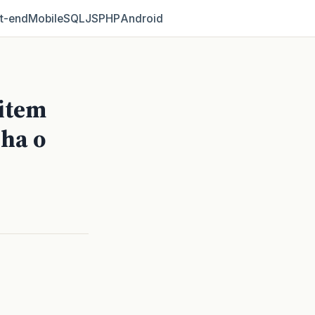
t‑end
Mobile
SQL
JS
PHP
Android
 item
nha o