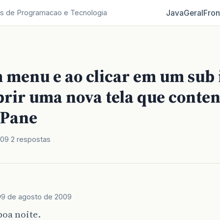
Java
Geral
Fron
s de Programacao e Tecnologia
m menu e ao clicar em um sub
brir uma nova tela que conte
dPane
009
2 respostas
9
9 de agosto de 2009
boa noite.