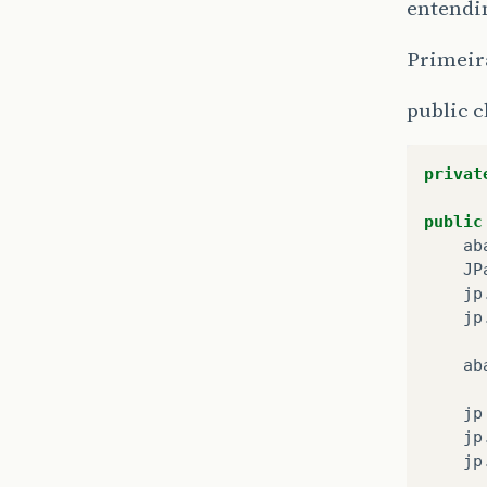
entendi
Primeira
public c
privat
public
ab
JP
jp
jp
ab
jp
jp
jp