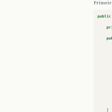
Primeira
public
pr
pu
}