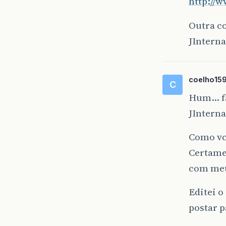
http://w
Outra c
JIntern
coelho15
C
Hum... f
JInterna
Como vc 
Certame
com meu
Editei o
postar p