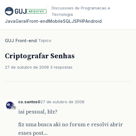
Discussoes de Programacao e
ARQUIVO
Tecnologia
Java
Geral
Front‑end
Mobile
SQL
JS
PHP
Android
GUJ
/
Front-end
/
Topico
Criptografar Senhas
27 de outubro de 2008
3 respostas
cs.santos0
27 de outubro de 2008
iai pessual, blz?
fiz uma busca aki no forum e resolvi abrir
esses post…