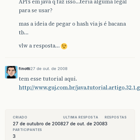
API’s em java q faz isso…teria alguma legal
para se usar?
mas a ideia de pegar o hash via js é bacana
tb…
vlw a resposta…
finotti
27 de out. de 2008
tem esse tutorial aqui.
http://www.guj.com.br/java.tutorial.artigo.32.1.g
CRIADO
ULTIMA RESPOSTA
RESPOSTAS
27 de outubro de 2008
27 de out. de 2008
3
PARTICIPANTES
3