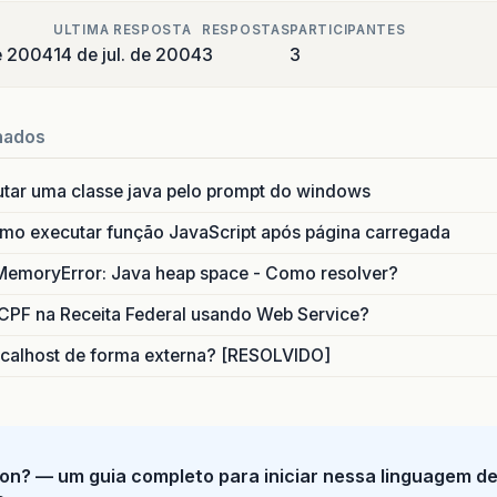
ULTIMA RESPOSTA
RESPOSTAS
PARTICIPANTES
de 2004
14 de jul. de 2004
3
3
nados
utar uma classe java pelo prompt do windows
o executar função JavaScript após página carregada
MemoryError: Java heap space - Como resolver?
CPF na Receita Federal usando Web Service?
calhost de forma externa? [RESOLVIDO]
on? — um guia completo para iniciar nessa linguagem d