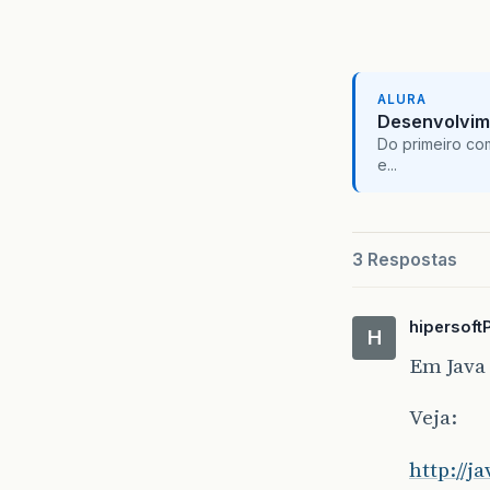
ALURA
Desenvolvim
Do primeiro co
e...
3 Respostas
hipersoft
H
Em Java
Veja:
http://