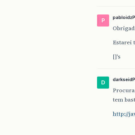
pabloidz
P
Obrigado
Estarei
[]'s
darkseid
D
Procura 
tem bast
http://j