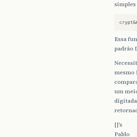
simples
Essa fun
padrão D
Necessit
mesmo BD
compara
um meio 
digitada
retorna
[]'s
Pablo