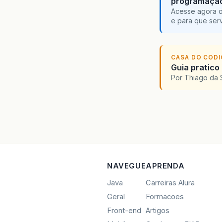
programaçã
Acesse agora o
e para que serv
CASA DO COD
Guia pratico
Por Thiago da 
NAVEGUE
APRENDA
Java
Carreiras Alura
Geral
Formacoes
Front-end
Artigos