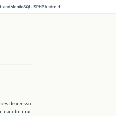
t‑end
Mobile
SQL
JS
PHP
Android
ões de acesso
da usando uma