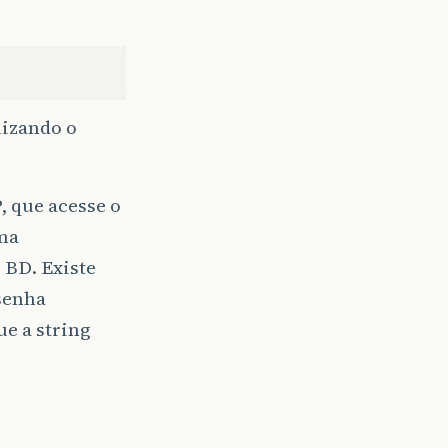
lizando o
, que acesse o
uma
 BD. Existe
 senha
ue a string