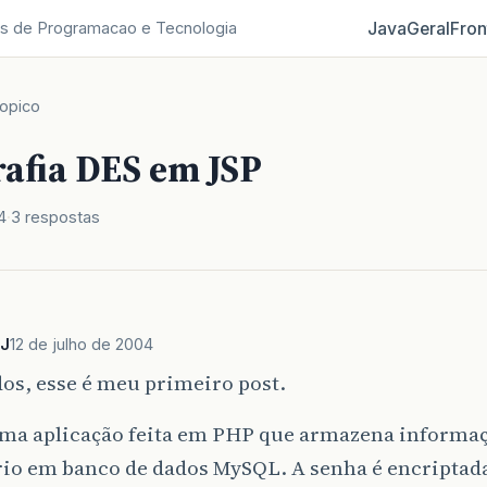
Java
Geral
Fron
s de Programacao e Tecnologia
opico
rafia DES em JSP
4
3 respostas
PJ
12 de julho de 2004
dos, esse é meu primeiro post.
ma aplicação feita em PHP que armazena informaç
rio em banco de dados MySQL. A senha é encripta