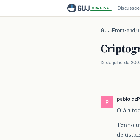
Discussoe
ARQUIVO
GUJ
Front-end
/
/
T
Criptog
12 de julho de 200
pabloidz
P
Olá a to
Tenho u
de usuá