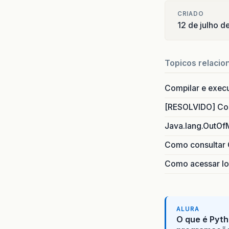
CRIADO
12 de julho 
Topicos relacio
Compilar e exec
[RESOLVIDO] Com
Java.lang.OutOf
Como consultar 
Como acessar lo
ALURA
O que é Pyth