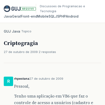
Discussoes de Programacao e
ARQUIVO
Tecnologia
Java
Geral
Front‑end
Mobile
SQL
JS
PHP
Android
GUJ
/
Java
/
Topico
Criptogragia
27 de outubro de 2009
2 respostas
rhpestana
27 de outubro de 2009
R
Pessoal,
Tenho uma aplicação em VB6 que faz o
controle de acesso a usuários (cadastro e