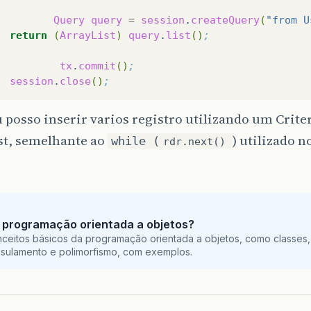
Query
query
=
session
.
createQuery
(
"from U
return
(
ArrayList
)
query
.
list
()
;
tx
.
commit
()
;
session
.
close
()
;
posso inserir varios registro utilizando um Crit
st, semelhante ao
) utilizado 
while (
rdr.next()
 programação orientada a objetos?
ceitos básicos da programação orientada a objetos, como classes,
sulamento e polimorfismo, com exemplos.