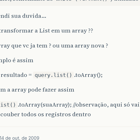
endi sua duvida…
transformar a List em um array ??
ray que vc ja tem ? ou uma array nova ?
plo é assim
 resultado =
.toArray();
query.list()
tem a array pode fazer assim
.toArray(suaArray); //observação, aqui só va
list()
 couber todos os registros dentro
14 de out. de 2009