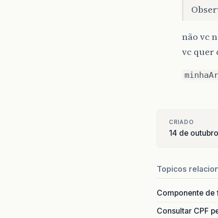
Obser
não vc n
vc quer 
minhaA
CRIADO
14 de outubr
Topicos relacio
Componente de 
Consultar CPF pe