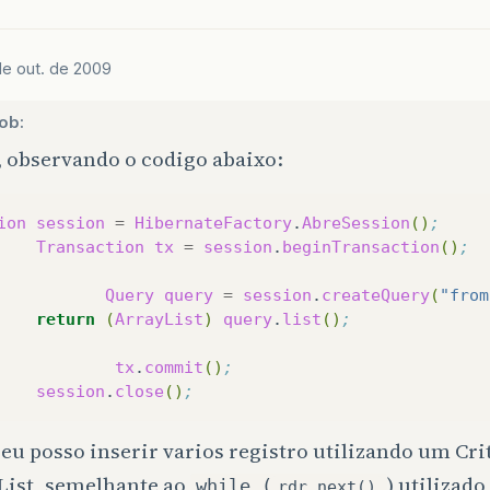
de out. de 2009
ob:
, observando o codigo abaixo:
ion
session
=
HibernateFactory
.
AbreSession
()
; 
Transaction
tx
=
session
.
beginTransaction
()
;
Query
query
=
session
.
createQuery
(
"from
return
(
ArrayList
)
query
.
list
()
;
tx
.
commit
()
;
session
.
close
()
;
u posso inserir varios registro utilizando um Cr
List, semelhante ao
) utilizad
while (
rdr.next()