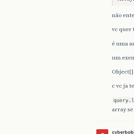
não ent
vc quer 
é uma ar
um exem
Object[]
c vc ja 
query.
array se
cyberbob