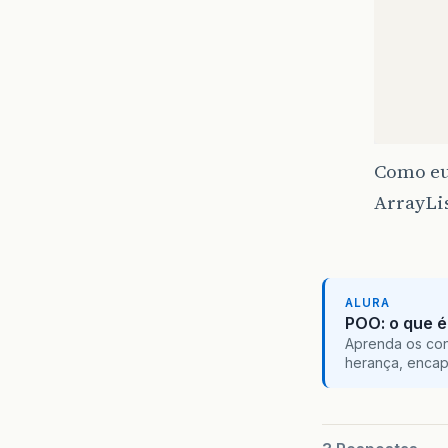
Como eu 
ArrayLi
ALURA
POO: o que é
Aprenda os con
herança, encap