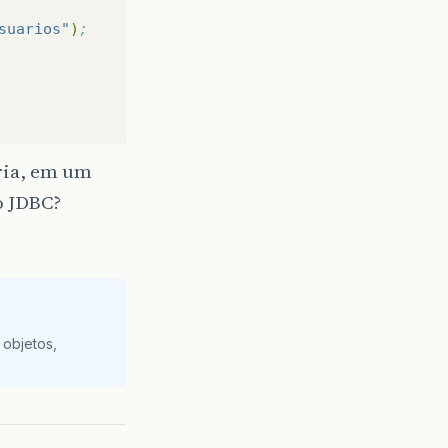
suarios"
)
;
eria, em um
no JDBC?
 objetos,