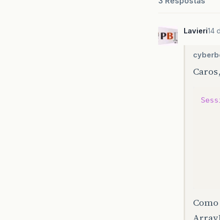
3 Respostas
Lavieri
14 
cyberb
Caros
Sess
Como e
Array