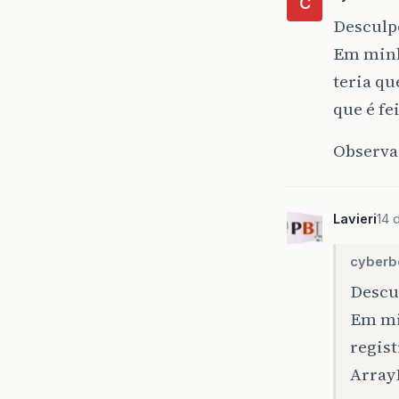
C
Desculpe
Em minha
teria qu
que é fe
Observaç
Lavieri
14 
cyberb
Descul
Em mi
regist
ArrayL