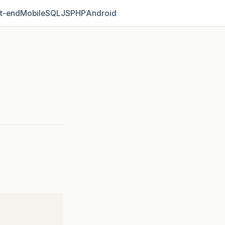
t‑end
Mobile
SQL
JS
PHP
Android