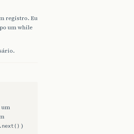
m registro. Eu
tipo um while
sário.
e um
um
)
.next()