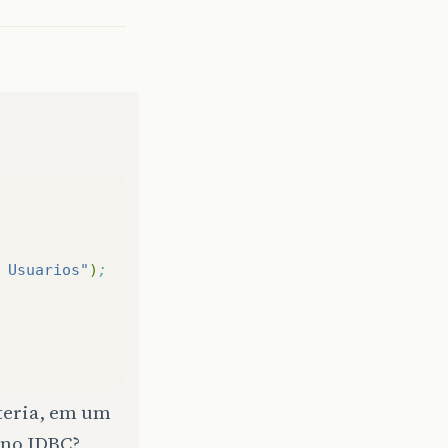
 Usuarios"
)
;
iteria, em um
o no JDBC?