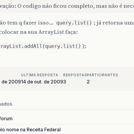
vação: O codigo náo ficou completo, mas não é nec
ão tem q fazer isso…
; já retorna um
query.list()
colocar na sua ArrayList faça:
);
rrayList.addAll(query.list()
ULTIMA RESPOSTA
RESPOSTAS
PARTICIPANTES
o de 2009
14 de out. de 2009
3
2
nados
forum
lo nome na Receita Federal