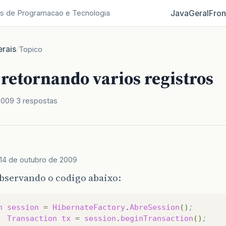
Java
Geral
Fron
s de Programacao e Tecnologia
rais
/
Topico
 retornando varios registros
2009
3 respostas
14 de outubro de 2009
bservando o codigo abaixo:
n
session
=
HibernateFactory
.
AbreSession
()
; 
Transaction
tx
=
session
.
beginTransaction
()
;