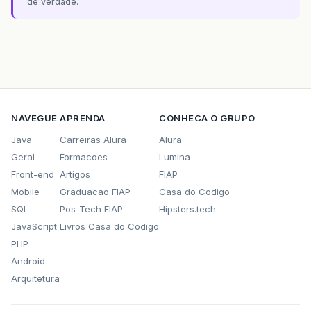
de verdade.
NAVEGUE
APRENDA
CONHECA O GRUPO
Java
Carreiras Alura
Alura
Geral
Formacoes
Lumina
Front-end
Artigos
FIAP
Mobile
Graduacao FIAP
Casa do Codigo
SQL
Pos-Tech FIAP
Hipsters.tech
JavaScript
Livros Casa do Codigo
PHP
Android
Arquitetura