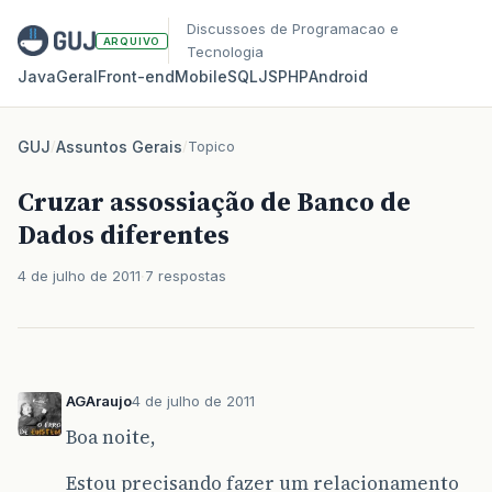
Discussoes de Programacao e
ARQUIVO
Tecnologia
Java
Geral
Front‑end
Mobile
SQL
JS
PHP
Android
GUJ
/
Assuntos Gerais
/
Topico
Cruzar assossiação de Banco de
Dados diferentes
4 de julho de 2011
7 respostas
AGAraujo
4 de julho de 2011
Boa noite,
Estou precisando fazer um relacionamento