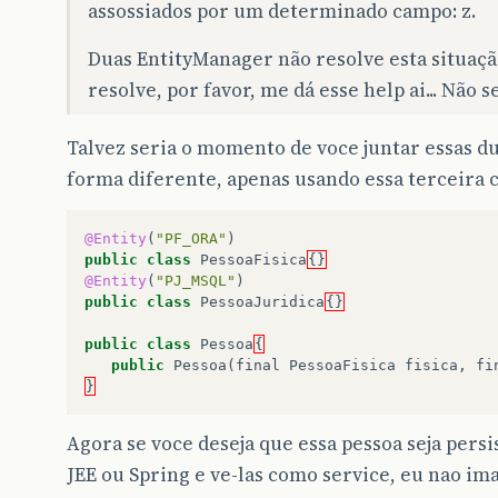
assossiados por um determinado campo: z.
Duas EntityManager não resolve esta situaçã
resolve, por favor, me dá esse help ai... Não s
Talvez seria o momento de voce juntar essas d
forma diferente, apenas usando essa terceira
@Entity
(
"PF_ORA"
)
public
class
PessoaFisica
{}
@Entity
(
"PJ_MSQL"
)
public
class
PessoaJuridica
{}
public
class
Pessoa
{
public
Pessoa
(
final
PessoaFisica
fisica
,
fi
}
Agora se voce deseja que essa pessoa seja persi
JEE ou Spring e ve-las como service, eu nao im