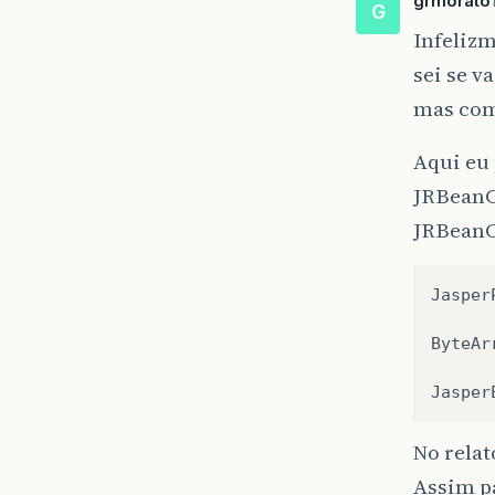
grmorato
G
Infelizm
sei se v
mas com 
Aqui eu 
JRBeanC
JRBeanC
Jasper
ByteAr
Jasper
No relat
Assim p