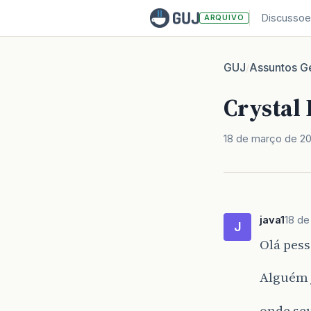
Discussoe
ARQUIVO
GUJ
Assuntos Ge
/
Crystal 
18 de março de 2
java1
18 d
J
Olá pess
Alguém j
onde se