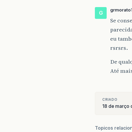
grmorato
G
Se conse
parecida
eu tamb
rsrsrs.
De qualq
Até mai
CRIADO
18 de março
Topicos relacio