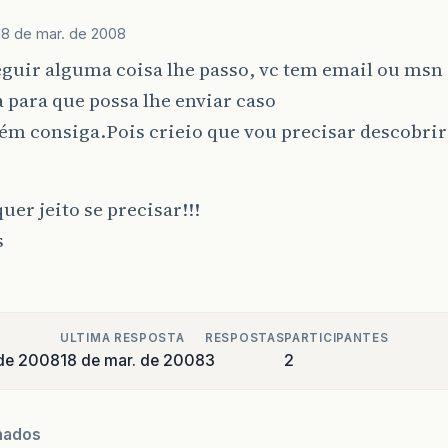
18 de mar. de 2008
guir alguma coisa lhe passo, vc tem email ou msn
 para que possa lhe enviar caso
ém consiga.Pois crieio que vou precisar descobri
uer jeito se precisar!!!
s
ULTIMA RESPOSTA
RESPOSTAS
PARTICIPANTES
 de 2008
18 de mar. de 2008
3
2
nados