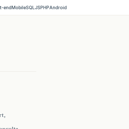
t‑end
Mobile
SQL
JS
PHP
Android
rt,
onsulta