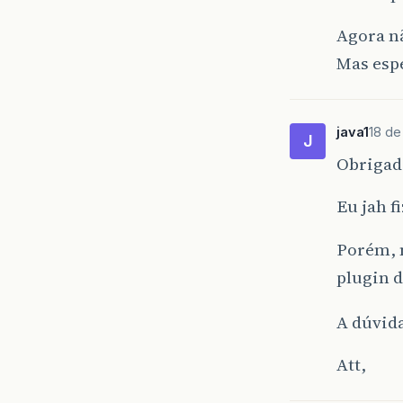
Agora nã
Mas esp
java1
18 de
J
Obrigad
Eu jah f
Porém, 
plugin d
A dúvida
Att,