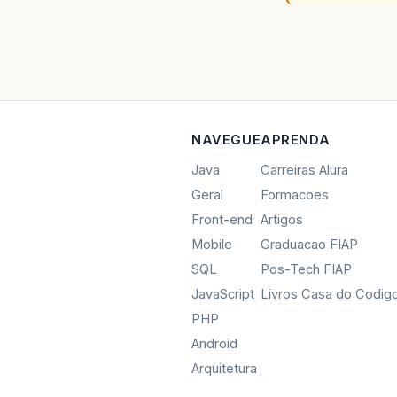
NAVEGUE
APRENDA
Java
Carreiras Alura
Geral
Formacoes
Front-end
Artigos
Mobile
Graduacao FIAP
SQL
Pos-Tech FIAP
JavaScript
Livros Casa do Codig
PHP
Android
Arquitetura