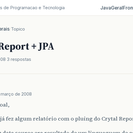
Java
Geral
Fron
s de Programacao e Tecnologia
rais
/
Topico
Report + JPA
008
3 respostas
e março de 2008
oal,
á fez algum relatório com o pluing do Crytal Repo
u data source era resultado de um linguaguem de c