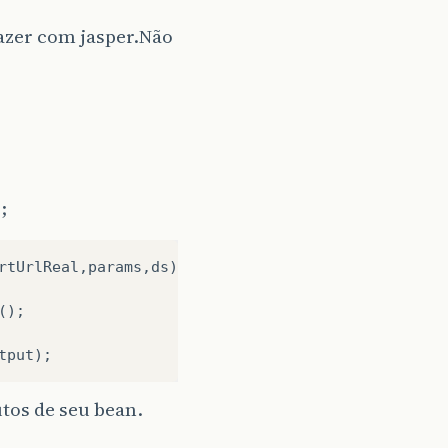
fazer com jasper.Não
);
rtUrlReal
,
params
,
ds
);
();
tput
);
tos de seu bean.