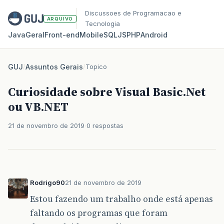
Discussoes de Programacao e
ARQUIVO
Tecnologia
Java
Geral
Front‑end
Mobile
SQL
JS
PHP
Android
GUJ
/
Assuntos Gerais
/
Topico
Curiosidade sobre Visual Basic.Net
ou VB.NET
21 de novembro de 2019
0 respostas
Rodrigo90
21 de novembro de 2019
Estou fazendo um trabalho onde está apenas
faltando os programas que foram