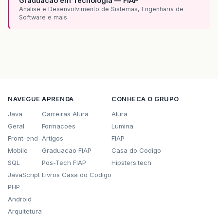
Graduacao em Tecnologia — FIAP
Analise e Desenvolvimento de Sistemas, Engenharia de
Software e mais
NAVEGUE
APRENDA
CONHECA O GRUPO
Java
Carreiras Alura
Alura
Geral
Formacoes
Lumina
Front-end
Artigos
FIAP
Mobile
Graduacao FIAP
Casa do Codigo
SQL
Pos-Tech FIAP
Hipsters.tech
JavaScript
Livros Casa do Codigo
PHP
Android
Arquitetura