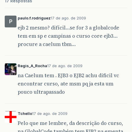
17 Respostas
paulo.f.rodriguez
17 de ago. de 2009
P
ejb 2 mesmo? difícil…se for 3 a globalcode
tem em sp e campinas o curso core ejb3…
procure a caelum tbm…
Regis_A_Rocha
17 de ago. de 2009
na Caelum tem . EJB3 o EJB2 achu dificil vc
encontrar curso, ate msm pq ja esta um
pouco ultrapassado
Tchello
17 de ago. de 2009
Pelo que me lembre, da descrição do curso,
na GlobalCode também tem EJB2 na ementa.