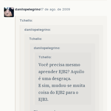
danilopelegrino
17 de ago. de 2009
Tchello:
danilopelegrino:
Tchello:
danilopelegrino:
Tchello:
Você precisa mesmo
aprender EJB2? Aquilo
é uma desgraça.
E sim, mudou-se muita
coisa do EJB2 para o
EJB3.