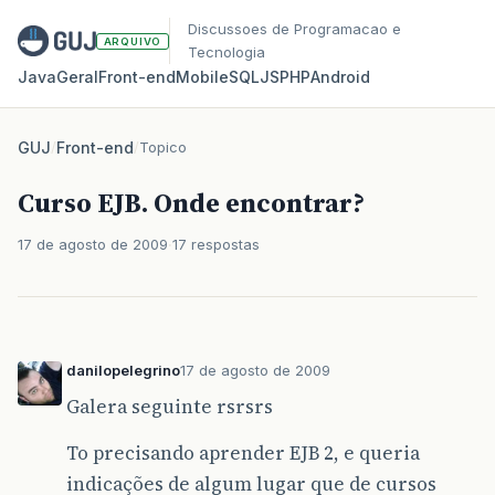
Discussoes de Programacao e
ARQUIVO
Tecnologia
Java
Geral
Front‑end
Mobile
SQL
JS
PHP
Android
GUJ
/
Front-end
/
Topico
Curso EJB. Onde encontrar?
17 de agosto de 2009
17 respostas
danilopelegrino
17 de agosto de 2009
Galera seguinte rsrsrs
To precisando aprender EJB 2, e queria
indicações de algum lugar que de cursos