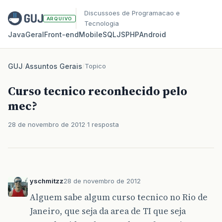
Discussoes de Programacao e
ARQUIVO
Tecnologia
Java
Geral
Front‑end
Mobile
SQL
JS
PHP
Android
GUJ
/
Assuntos Gerais
/
Topico
Curso tecnico reconhecido pelo
mec?
28 de novembro de 2012
1 resposta
yschmitzz
28 de novembro de 2012
Alguem sabe algum curso tecnico no Rio de
Janeiro, que seja da area de TI que seja