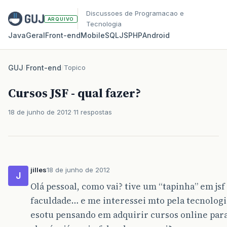
Discussoes de Programacao e
ARQUIVO
Tecnologia
Java
Geral
Front‑end
Mobile
SQL
JS
PHP
Android
GUJ
/
Front-end
/
Topico
Cursos JSF - qual fazer?
18 de junho de 2012
11 respostas
jilles
18 de junho de 2012
J
Olá pessoal, como vai? tive um “tapinha” em j
faculdade… e me interessei mto pela tecnologi
esotu pensando em adquirir cursos online pa