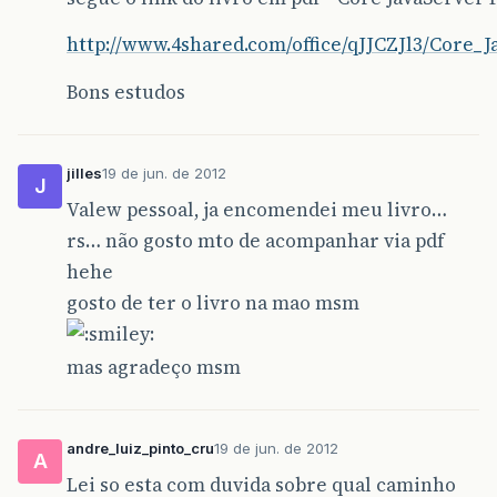
http://www.4shared.com/office/qJJCZJl3/Core_
Bons estudos
jilles
19 de jun. de 2012
J
Valew pessoal, ja encomendei meu livro…
rs… não gosto mto de acompanhar via pdf
hehe
gosto de ter o livro na mao msm
mas agradeço msm
andre_luiz_pinto_cru
19 de jun. de 2012
A
Lei so esta com duvida sobre qual caminho