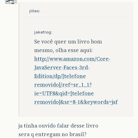
jilles:
jakefrog:
Se você quer um livro bom
mesmo, olha esse aqui:
http://www.amazon.com/Core-
JavaServer-Faces-3rd-
Edition/dp/[telefone
removido]/ref=sr_1_1?
ie=UTF8&qid=[telefone
removido]&sr=8-1&keywords=jsf
ja tinha ouvido falar desse livro
sera q entregam no brasil?