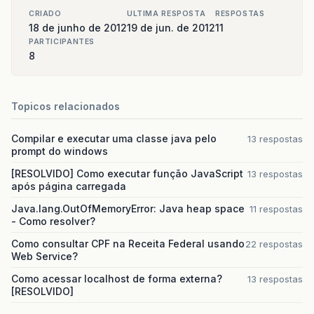
CRIADO
ULTIMA RESPOSTA
RESPOSTAS
18 de junho de 2012
19 de jun. de 2012
11
PARTICIPANTES
8
Topicos relacionados
Compilar e executar uma classe java pelo
13 respostas
prompt do windows
[RESOLVIDO] Como executar função JavaScript
13 respostas
após página carregada
Java.lang.OutOfMemoryError: Java heap space
11 respostas
- Como resolver?
Como consultar CPF na Receita Federal usando
22 respostas
Web Service?
Como acessar localhost de forma externa?
13 respostas
[RESOLVIDO]