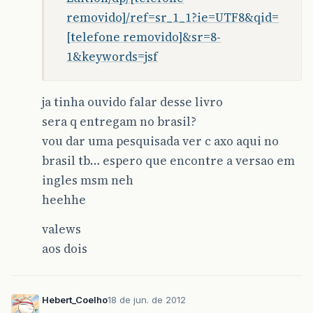
removido]/ref=sr_1_1?ie=UTF8&qid=
[telefone removido]&sr=8-
1&keywords=jsf
ja tinha ouvido falar desse livro
sera q entregam no brasil?
vou dar uma pesquisada ver c axo aqui no
brasil tb… espero que encontre a versao em
ingles msm neh
heehhe
valews
aos dois
Hebert_Coelho
18 de jun. de 2012