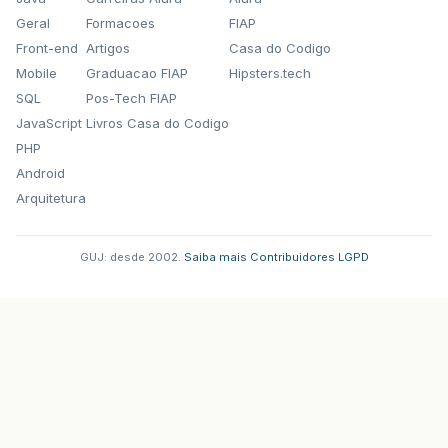
Geral
Formacoes
FIAP
Front-end
Artigos
Casa do Codigo
Mobile
Graduacao FIAP
Hipsters.tech
SQL
Pos-Tech FIAP
JavaScript
Livros Casa do Codigo
PHP
Android
Arquitetura
GUJ: desde 2002.
·
Saiba mais
·
Contribuidores
·
LGPD