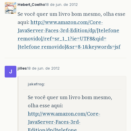
Hebert_Coelho
18 de jun. de 2012
Se você quer um livro bom mesmo, olha esse
aqui:
http://www.amazon.com/Core-
JavaServer-Faces-3rd-Edition/dp/[telefone
removido]/ref=sr_1_1?ie=UTF8&qid=
[telefone removido]&sr=8-1&keywords=jsf
jilles
18 de jun. de 2012
J
jakefrog:
Se você quer um livro bom mesmo,
olha esse aqui:
http://www.amazon.com/Core-
JavaServer-Faces-3rd-
Edition/dp/[telefone