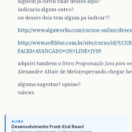
alguém já ouviu falar desses aqui?
indicaria algum outro?
ou desses dois tem algum pa indicar??
http://www.algaworks.com/cursos-online/dese
http://www.softblue.com.br/site/curso/id/9
FACES+AVANCADO+ON+LINE+JV09
adquiri tambem o livro
Programação Java para w
Alexandre Altair de Melo(esperando chegar h
alguma sugestao? opniao?
valews
ALURA
Desenvolvimento Front-End React
Do primeiro componente à liderança técnica!