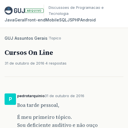
Discussoes de Programacao e
ARQUIVO
Tecnologia
Java
Geral
Front‑end
Mobile
SQL
JS
PHP
Android
GUJ
/
Assuntos Gerais
/
Topico
Cursos On Line
31 de outubro de 2016
4 respostas
pedrotarquinio
31 de outubro de 2016
P
Boa tarde pessoal,
É meu primeiro tópico.
Sou deficiente auditivo e não ouço